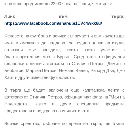
юни и ще продължи до 22:00 часа на 2 юли, четвъртък.
Линк към търга:
https://www.facebook.com/share/p/1EVc4wkk6u/
Феновете на футбола и всички съпричастни към каузата ще
имат възможност да наддават за редица ценни артикули,
свързани със звездите, които взеха участие в
благотворителния мач в Бургас. Сред тях са официални
фланелки с лични автографи на Стилиян Петров, Димитър
Бербатов, Мартин Петров, Неманя Видич, Ричард Дън, Джо
Харт и други известни футболисти.
В търга ще бъдат включени още капитанска лента с
автограф от Стилиян Петров, официалният флаг на "Мач на
Надеждата", както и други специални предмети,
предоставени в подкрепа на инициативата.
Всички средства, събрани по време на търга, ще бъдат