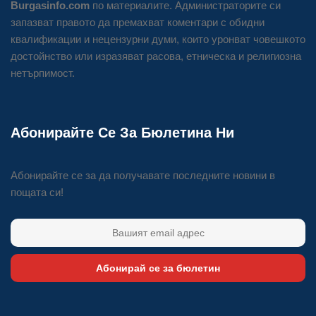
Burgasinfo.com
по материалите. Администраторите си
запазват правото да премахват коментари с обидни
квалификации и нецензурни думи, които уронват човешкото
достойнство или изразяват расова, етническа и религиозна
нетърпимост.
Абонирайте Се За Бюлетина Ни
Абонирайте се за да получавате последните новини в
пощата си!
Абонирай се за бюлетин