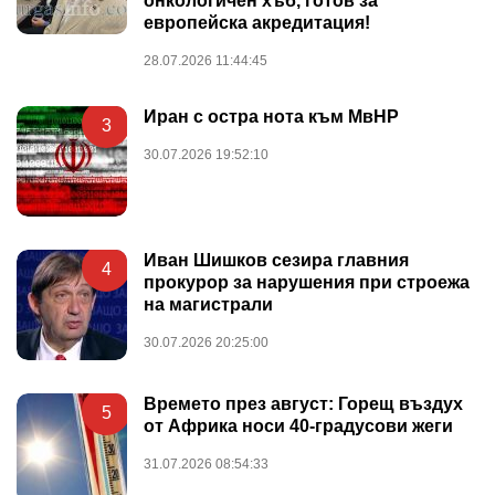
онкологичен хъб, готов за
европейска акредитация!
28.07.2026 11:44:45
Иран с остра нота към МвНР
3
30.07.2026 19:52:10
Иван Шишков сезира главния
4
прокурор за нарушения при строежа
на магистрали
30.07.2026 20:25:00
Времето през август: Горещ въздух
5
от Африка носи 40-градусови жеги
31.07.2026 08:54:33