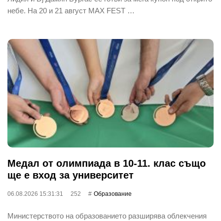
небе. На 20 и 21 август MAX FEST …
Медал от олимпиада в 10-11. клас също
ще е вход за университет
06.08.2026 15:31:31
252
Oбразование
Министерството на образованието разширява облекчения