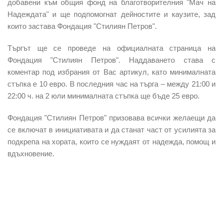
добавени към общия фонд на благотворителния "Мач на
Надеждата" и ще подпомогнат дейностите и каузите, зад
които застава Фондация "Стилиян Петров".
Търгът ще се проведе на официалната страница на
Фондация "Стилиян Петров". Наддаването става с
коментар под избрания от Вас артикул, като минималната
стъпка е 10 евро. В последния час на търга – между 21:00 и
22:00 ч. на 2 юли минималната стъпка ще бъде 25 евро.
Фондация "Стилиян Петров" призовава всички желаещи да
се включат в инициативата и да станат част от усилията за
подкрепа на хората, които се нуждаят от надежда, помощ и
вдъхновение.