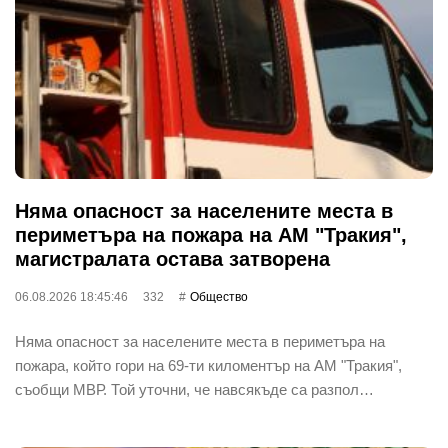
Няма опасност за населените места в
периметъра на пожара на АМ "Тракия",
магистралата остава затворена
06.08.2026 18:45:46
332
Общество
Няма опасност за населените места в периметъра на
пожара, който гори на 69-ти киломентър на АМ "Тракия",
съобщи МВР. Той уточни, че навсякъде са разпол…