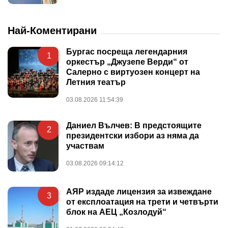
Най-Коментирани
Бургас посреща легендарния
1
оркестър „Джузепе Верди“ от
Салерно с виртуозен концерт на
Летния театър
03.08.2026 11:54:39
Даниел Вълчев: В предстоящите
2
президентски избори аз няма да
участвам
03.08.2026 09:14:12
АЯР издаде лицензия за извеждане
3
от експлоатация на трети и четвърти
блок на АЕЦ „Козлодуй“