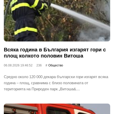
Всяка година в България изгарят гори с
площ колкото половин Витоша
06.08.2026 19:46:52
236
Общество
Средно около 120 000 декара български гори изгарят всяка
година – площ, сравнима с близо половината от
територията на Природен парк „Витоша&…