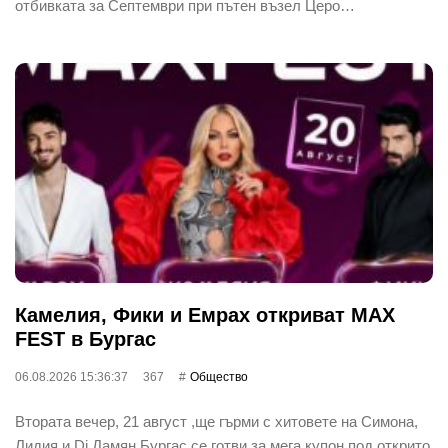
отбивката за Септември при пътен възел Церо…
Камелия, Фики и Емрах откриват MAX
FEST в Бургас
06.08.2026 15:36:37
367
Общество
Втората вечер, 21 август ,ще гърми с хитовете на Симона,
Лидия и Dj Дамян Бургас се готви за мега купон под открито