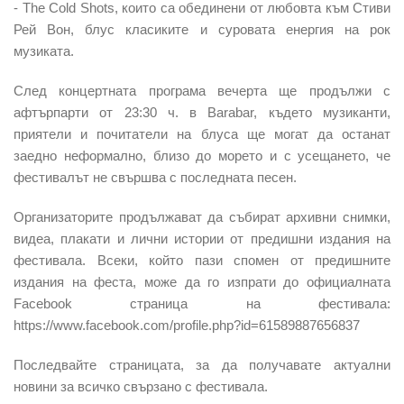
- The Cold Shots, които са обединени от любовта към Стиви
Рей Вон, блус класиките и суровата енергия на рок
музиката.
След концертната програма вечерта ще продължи с
афтърпарти от 23:30 ч. в Barabar, където музиканти,
приятели и почитатели на блуса ще могат да останат
заедно неформално, близо до морето и с усещането, че
фестивалът не свършва с последната песен.
Организаторите продължават да събират архивни снимки,
видеа, плакати и лични истории от предишни издания на
фестивала. Всеки, който пази спомен от предишните
издания на феста, може да го изпрати до официалната
Facebook страница на фестивала:
https://www.facebook.com/profile.php?id=61589887656837
Последвайте страницата, за да получавате актуални
новини за всичко свързано с фестивала.