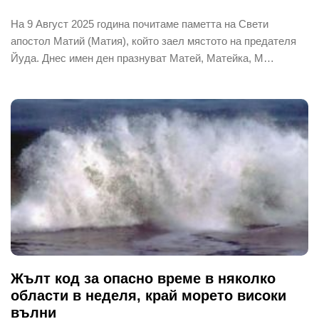
На 9 Август 2025 година почитаме паметта на Свети
апостол Матий (Матия), който заел мястото на предателя
Йуда. Днес имен ден празнуват Матей, Матейка, М…
Жълт код за опасно време в няколко
области в неделя, край морето високи
вълни