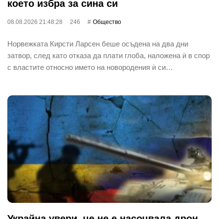
което избра за сина си
08.08.2026 21:48:28
246
Общество
Норвежката Кирсти Ларсен беше осъдена на два дни
затвор, след като отказа да плати глоба, наложена ѝ в спор
с властите относно името на новородения ѝ си…
Украйна увери, че не е насочвала дрон