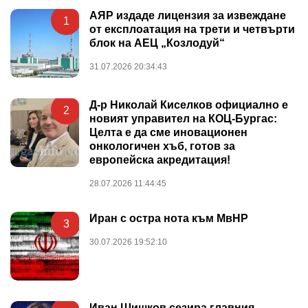
АЯР издаде лицензия за извеждане
1
от експлоатация на трети и четвърти
блок на АЕЦ „Козлодуй“
31.07.2026 20:34:43
Д-р Николай Киселков официално е
2
новият управител на КОЦ-Бургас:
Целта е да сме иновационен
онкологичен хъб, готов за
европейска акредитация!
28.07.2026 11:44:45
Иран с остра нота към МвНР
3
30.07.2026 19:52:10
Иван Шишков сезира главния