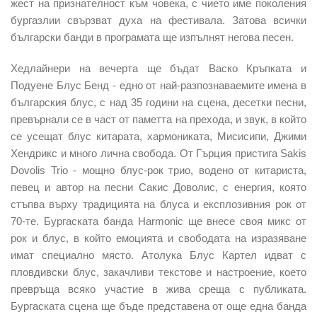
жест на признателност към човека, с чието име поколения
бургазлии свързват духа на фестивала. Затова всички
български банди в програмата ще изпълнят негова песен.
Хедлайнери на вечерта ще бъдат Васко Кръпката и
Подуене Блус Бенд - едно от най-разпознаваемите имена в
българския блус, с над 35 години на сцена, десетки песни,
превърнали се в част от паметта на прехода, и звук, в който
се усещат блус китарата, хармониката, Мисисипи, Джими
Хендрикс и много лична свобода. От Гърция пристига Sakis
Dovolis Trio - мощно блус-рок трио, водено от китариста,
певец и автор на песни Сакис Доволис, с енергия, която
стъпва върху традицията на блуса и експлозивния рок от
70-те. Бургаската банда Harmonic ще внесе своя микс от
рок и блус, в който емоцията и свободата на изразяване
имат специално място. Атолука Блус Картел идват с
пловдивски блус, закачливи текстове и настроение, което
превръща всяко участие в жива среща с публиката.
Бургаската сцена ще бъде представена от още една банда