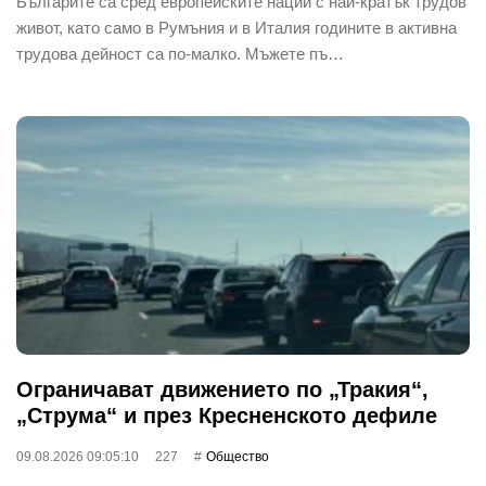
Българите са сред европейските нации с най-кратък трудов
живот, като само в Румъния и в Италия годините в активна
трудова дейност са по-малко. Мъжете пъ…
Ограничават движението по „Тракия“,
„Струма“ и през Кресненското дефиле
09.08.2026 09:05:10
227
Общество