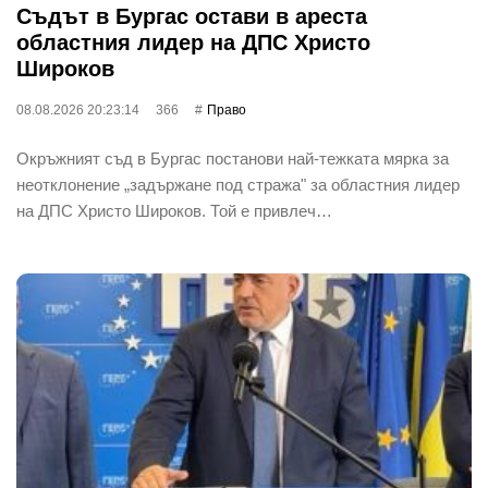
Съдът в Бургас остави в ареста
областния лидер на ДПС Христо
Широков
08.08.2026 20:23:14
366
Право
Окръжният съд в Бургас постанови най-тежката мярка за
неотклонение „задържане под стража" за областния лидер
на ДПС Христо Широков. Той е привлеч…