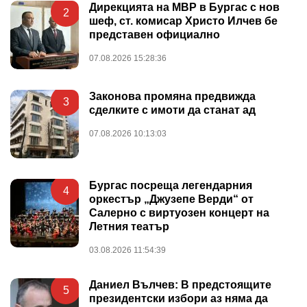
Дирекцията на МВР в Бургас с нов
2
шеф, ст. комисар Христо Илчев бе
представен официално
07.08.2026 15:28:36
Законова промяна предвижда
3
сделките с имоти да станат ад
07.08.2026 10:13:03
Бургас посреща легендарния
4
оркестър „Джузепе Верди“ от
Салерно с виртуозен концерт на
Летния театър
03.08.2026 11:54:39
Даниел Вълчев: В предстоящите
5
президентски избори аз няма да