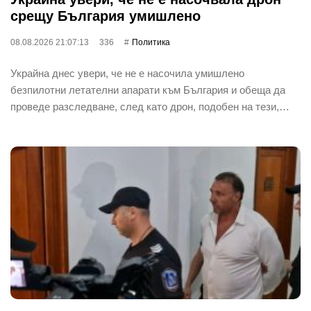
срещу България умишлено
08.08.2026 21:07:13
336
Политика
Украйна днес увери, че не е насочила умишлено
безпилотни летателни апарати към България и обеща да
проведе разследване, след като дрон, подобен на тези,…