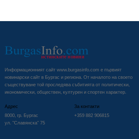
Информационният сайт www.burgasinfo.com е първият
новинарски сайт в Бургас и региона. От началото на своето
съществуване той проследява събитията от политически,
икономически, обществен, културен и спортен характер.
Адрес
За контакти
8000, гр. Бургас
+359 882 906815
ул. "Славянска" 75