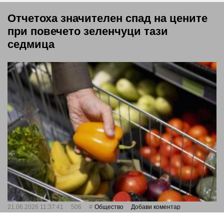
Отчетоха значителен спад на цените
при повечето зеленчуци тази
седмица
21.06.2026 11:37:41
506
Общество
Добави коментар