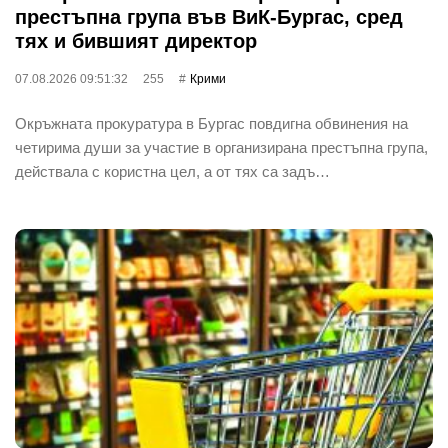
престъпна група във ВиК-Бургас, сред
тях и бившият директор
07.08.2026 09:51:32
255
Крими
Окръжната прокуратура в Бургас повдигна обвинения на
четирима души за участие в организирана престъпна група,
действала с користна цел, а от тях са задъ…