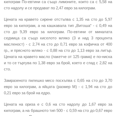
килограм По-евтини са също
лимоните
, които са с 5,58 на
сто надолу и се продават по 2,47 евро за килограм.
Цената на кравето
сирене
отстъпва с 1,35 на сто до 5,97
евро за килограм, а на
кашкавала
тип „Витоша“ - с 0,49 на
сто до 9,39 евро за килограм. По-евтини от миналата
седмица са също
киселото мляко
(3 и над 3 процента
масленост) - с 2,74 на сто до 0,71 евро за кофичка от 400
гр., и
прясното мляко
- с 0,88 на сто до 1,13 евро за литър.
Цената на
кравето масло
(пакетче от 125 грама) е по-ниска
и то се търгува по 1,38 евро за брой, което е спад с 2,82 на
сто.
Замразеното
пилешко месо
поскъпва с 0,65 на сто до 3,70
евро за килограм, а
яйцата
(размер М) - с 1,94 на сто до
0,21 евро за брой на едро.
Цената на
ориза
е с 0,6 на сто надолу до 1,67 евро за
килограм, а на
брашното
тип 500 - с 0,59 на сто до 0,67 евро