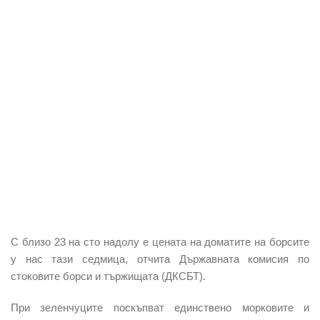
С близо 23 на сто надолу е цената на доматите на борсите
у нас тази седмица, отчита Държавната комисия по
стоковите борси и тържищата (ДКСБТ).
При зеленчуците поскъпват единствено
морковите и