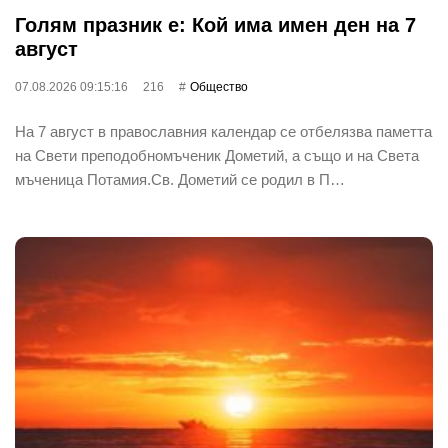
Голям празник е: Кой има имен ден на 7
август
07.08.2026 09:15:16
216
Общество
На 7 август в православния календар се отбелязва паметта
на Свети преподобномъченик Дометий, а също и на Света
мъченица Потамия.Св. Дометий се родил в П…