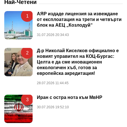
Най-Четени
АЯР издаде лицензия за извеждане
1
от експлоатация на трети и четвърти
блок на АЕЦ „Козлодуй“
31.07.2026 20:34:43
Д-р Николай Киселков официално е
2
новият управител на КОЦ-Бургас:
Целта е да сме иновационен
онкологичен хъб, готов за
европейска акредитация!
28.07.2026 11:44:45
Иран с остра нота към МвНР
3
30.07.2026 19:52:10