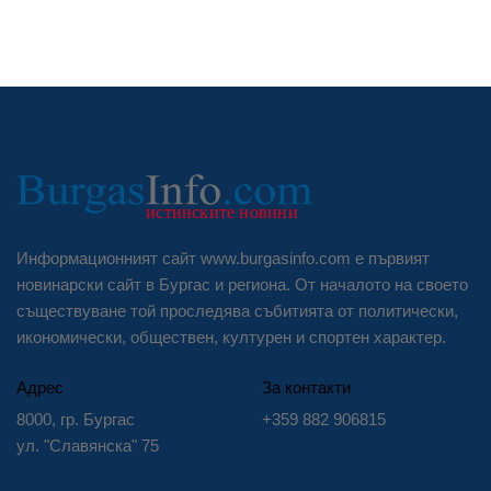
Информационният сайт www.burgasinfo.com е първият
новинарски сайт в Бургас и региона. От началото на своето
съществуване той проследява събитията от политически,
икономически, обществен, културен и спортен характер.
Адрес
За контакти
8000, гр. Бургас
+359 882 906815
ул. "Славянска" 75