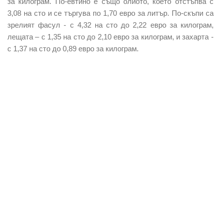
за килограм. По-евтино е също
олиото
, което отстъпва с
3,08 на сто и се търгува по 1,70 евро за литър. По-скъпи са
зрелият фасул
- с 4,32 на сто до 2,22 евро за килограм,
лещата
– с 1,35 на сто до 2,10 евро за килограм, и
захарта
-
с 1,37 на сто до 0,89 евро за килограм.