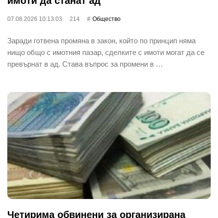
имоти да станат ад
07.08.2026 10:13:03
214
Общество
Заради готвена промяна в закон, който по принцип няма
нищо общо с имотния пазар, сделките с имоти могат да се
превърнат в ад. Става въпрос за промени в …
Четирима обвинени за организирана