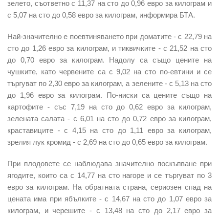
зелето
, съответно с 11,37 на сто до 0,96 евро за килограм и
с 5,07 на сто до 0,58 евро за килограм, информира БТА.
Най-значително е поевтиняването при
доматите
- с 22,79 на
сто до 1,26 евро за килограм, и
тиквичките
- с 21,52 на сто
до 0,70 евро за килограм. Надолу са също цените на
чушкит
е, като червените са с 9,02 на сто по-евтини и се
търгуват по 2,30 евро за килограм, а зелените - с 5,13 на сто
до 1,96 евро за килограм. По-ниски са цените също на
картофите
- със 7,19 на сто до 0,62 евро за килограм,
зелената салата
- с 6,01 на сто до 0,72 евро за килограм,
краставиците
- с 4,15 на сто до 1,11 евро за килограм,
зрелия
лук кромид
- с 2,69 на сто до 0,65 евро за килограм.
При плодовете се наблюдава значително поскъпване при
ягодите
, които са с 14,77 на сто нагоре и се търгуват по 3
евро за килограм. На обратната страна, сериозен спад на
цената има при
ябълките
- с 14,67 на сто до 1,07 евро за
килограм, и
черешите
- с 13,48 на сто до 2,17 евро за