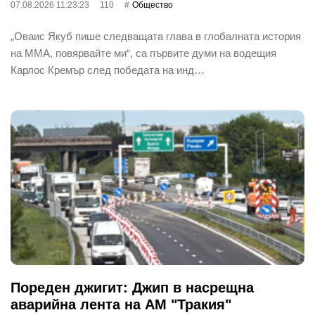
07.08.2026 11:23:23
110
Общество
„Оваис Якуб пише следващата глава в глобалната история
на ММА, повярвайте ми“, са първите думи на водещия
Карлос Кремър след победата на инд…
Пореден джигит: Джип в насрещна
аварийна лента на АМ "Тракия"