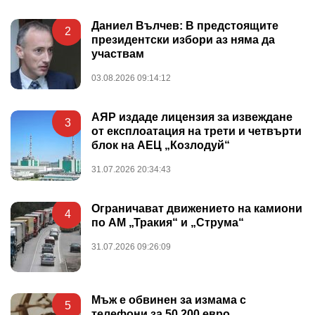
Даниел Вълчев: В предстоящите
2
президентски избори аз няма да
участвам
03.08.2026 09:14:12
АЯР издаде лицензия за извеждане
3
от експлоатация на трети и четвърти
блок на АЕЦ „Козлодуй“
31.07.2026 20:34:43
Ограничават движението на камиони
4
по АМ „Тракия“ и „Струма“
31.07.2026 09:26:09
Мъж е обвинен за измама с
5
телефони за 50 200 евро