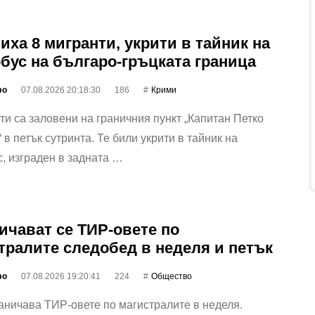
иха 8 мигранти, укрити в тайник на
бус на българо-гръцката граница
фо
07.08.2026 20:18:30
186
Крими
ти са заловени на граничния пункт „Капитан Петко
 в петък сутринта. Те били укрити в тайник на
, изграден в задната …
ичават се ТИР-овете по
тралите следобед в неделя и петък
фо
07.08.2026 19:20:41
224
Общество
ничава ТИР-овете по магистралите в неделя.