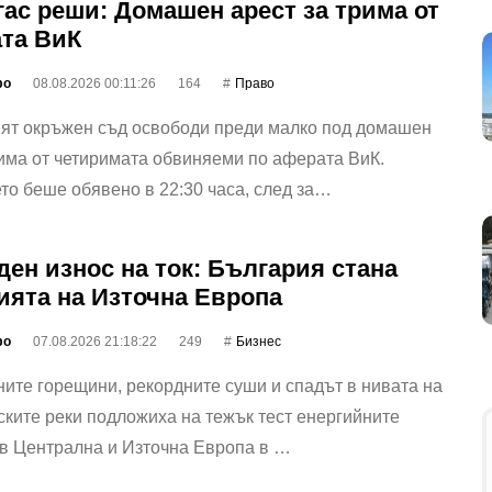
гас реши: Домашен арест за трима от
та ВиК
фо
08.08.2026 00:11:26
164
Право
ият окръжен съд освободи преди малко под домашен
има от четиримата обвиняеми по аферата ВиК.
о беше обявено в 22:30 часа, след за…
ден износ на ток: България стана
ията на Източна Европа
фо
07.08.2026 21:18:22
249
Бизнес
ите горещини, рекордните суши и спадът в нивата на
ките реки подложиха на тежък тест енергийните
 в Централна и Източна Европа в …