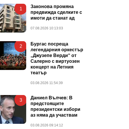
Законова промяна
1
предвижда сделките с
имоти да станат ад
07.08.2026 10:13:03
Бургас посреща
2
легендарния оркестър
„Джузепе Верди“ от
Салерно с виртуозен
концерт на Летния
театър
03.08.2026 11:54:39
Даниел Вълчев: В
3
предстоящите
президентски избори
аз няма да участвам
03.08.2026 09:14:12