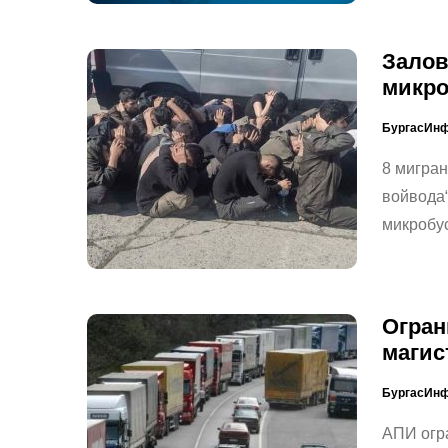
Залов
микро
БургасИн
8 мигран
войвода“
микробус
Огран
магис
БургасИн
АПИ огра