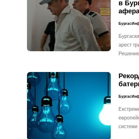
в Бур
афера
БургасИн
Бургаск
арест тр
Решениет
Рекор
батер
БургасИн
Екстремн
европейс
системи