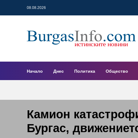
08.08.2026
Начало
Днес
Политика
Общество
Камион катастрофи
Бургас, движениет