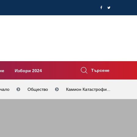
Търсене
ие
Избори 2024
чало
Общество
Камион Катастрофи...