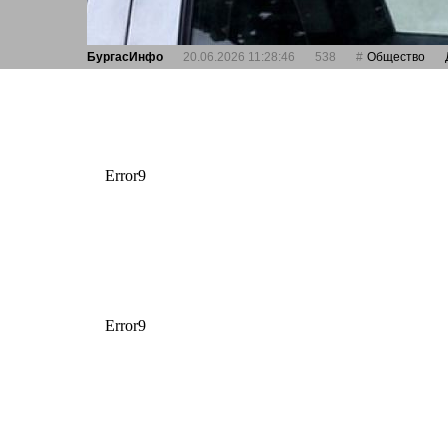
БургасИнфо
20.06.2026 11:28:46
538
Общество