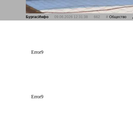
БургасИнфо
09.06.2026 12:31:38
662
Общество