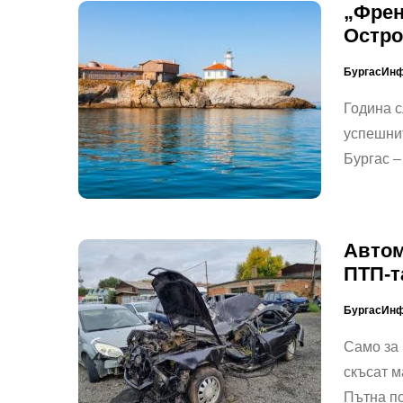
„Френ
Остро
БургасИн
Година с
успешни
Бургас –
Автом
ПТП-т
БургасИн
Само за 
скъсат м
Пътна п