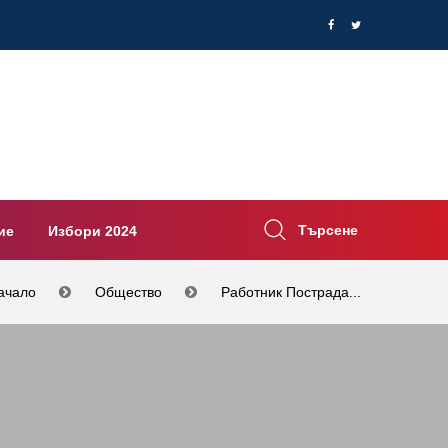
Търсене
ие
Избори 2024
ачало
Общество
Работник Пострада...