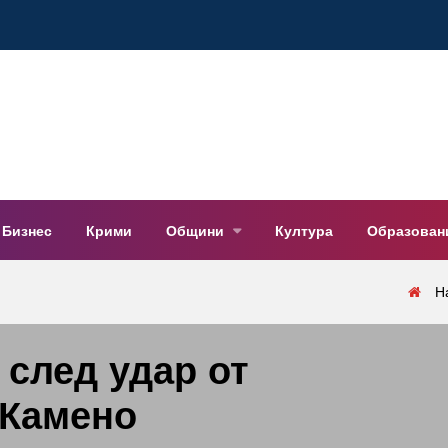
Бизнес
Крими
Общини
Култура
Образован
Н
 след удар от
 Камено