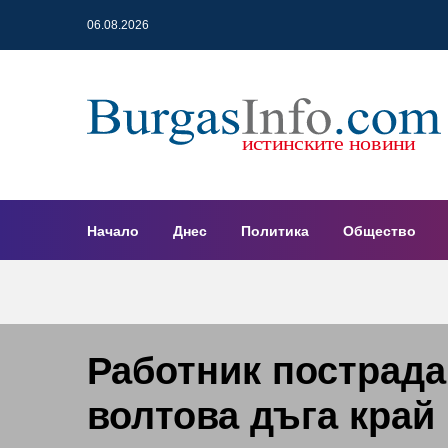
06.08.2026
Начало
Днес
Политика
Общество
Работник пострада
волтова дъга край