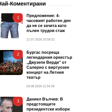
Най-Коментирани
Предложение: 4-
1
часовият работен ден
да не се зачита като
пълен трудов стаж
22.07.2026 20:56:52
Бургас посреща
2
легендарния оркестър
„Джузепе Верди“ от
Салерно с виртуозен
концерт на Летния
театър
03.08.2026 11:54:39
Даниел Вълчев: В
3
предстоящите
президентски избори