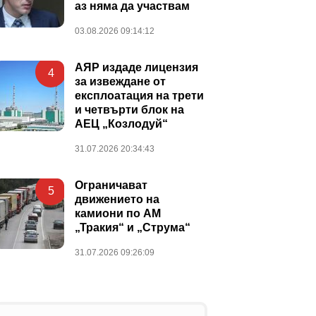
аз няма да участвам
03.08.2026 09:14:12
АЯР издаде лицензия
4
за извеждане от
експлоатация на трети
и четвърти блок на
АЕЦ „Козлодуй“
31.07.2026 20:34:43
Ограничават
5
движението на
камиони по АМ
„Тракия“ и „Струма“
31.07.2026 09:26:09