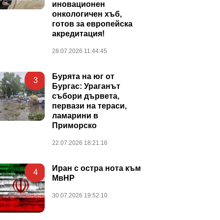
иновационен
онкологичен хъб,
готов за европейска
акредитация!
28.07.2026 11:44:45
Бурята на юг от
3
Бургас: Ураганът
събори дървета,
первази на тераси,
ламарини в
Приморско
22.07.2026 18:21:16
Иран с остра нота към
4
МвНР
30.07.2026 19:52:10