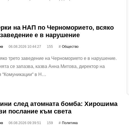
рки на НАП по Черноморието, всяко
 заведение е в нарушение
фо
06.08.2026 10:44:27
155
Общество
яко трето заведение на Черноморието е в нарушение.
ята се запазва, казва Анна Митова, директор на
я “Комуникации“ в Н…
дини след атомната бомба: Хирошима
ви послание към света
фо
06.08.2026 09:39:51
159
Политика