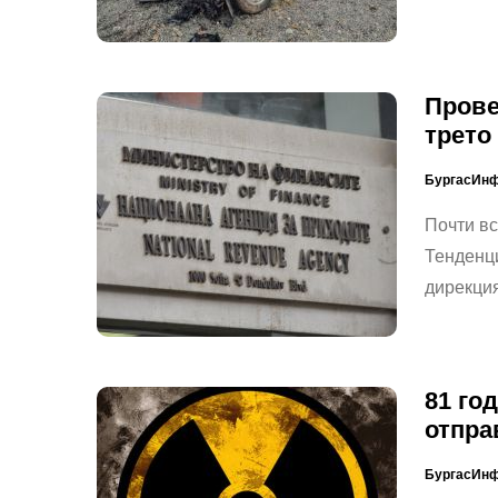
Прове
трето
БургасИн
Почти вс
Тенденци
дирекци
81 го
отпра
БургасИн