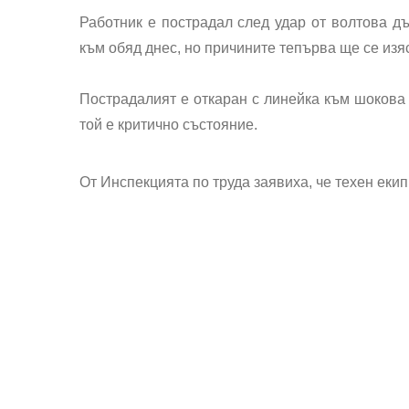
Работник е пострадал след удар от волтова дъ
към обяд днес, но причините тепърва ще се изя
Пострадалият е откаран с линейка към шоков
той е критично състояние.
От Инспекцията по труда заявиха, че техен еки