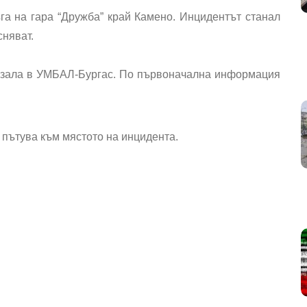
га на гара “Дружба” край Камено. И
нцидентът станал
сняват.
а зала в УМБАЛ-Бургас. По първоначална информация
п пътува към мястото на инцидента.