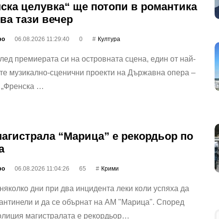
ска целувка“ ще потопи в романтика
ва тази вечер
фо
06.08.2026 11:29:40
0
Култура
лед премиерата си на островната сцена, един от най‐
те музикално-сценични проекти на Държавна опера –
 „Френска …
агистрала “Марица” е рекордьор по
а
фо
06.08.2026 11:04:26
65
Крими
няколко дни при два инцидента леки коли успяха да
антинели и да се обърнат на АМ "Марица". Според
олиция магистралата е рекордьор…