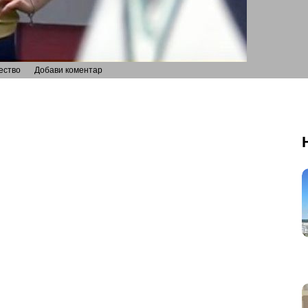
ество
Добави коментар