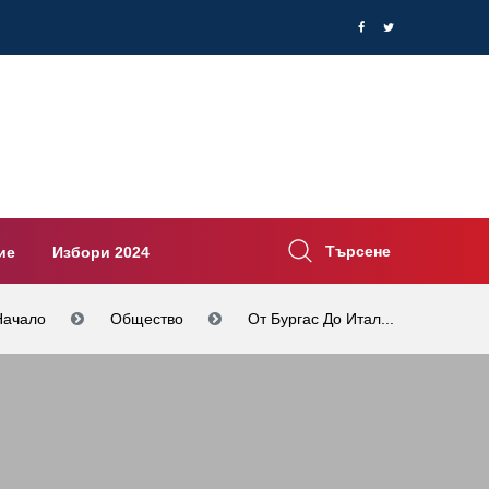
Търсене
ие
Избори 2024
Начало
Общество
От Бургас До Итал...