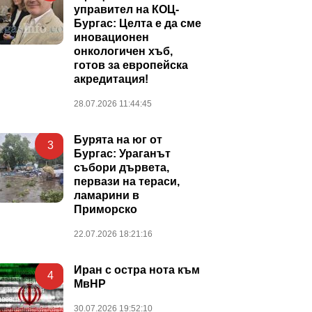
управител на КОЦ-
Бургас: Целта е да сме
иновационен
онкологичен хъб,
готов за европейска
акредитация!
28.07.2026 11:44:45
Бурята на юг от
3
Бургас: Ураганът
събори дървета,
первази на тераси,
ламарини в
Приморско
22.07.2026 18:21:16
Иран с остра нота към
4
МвНР
30.07.2026 19:52:10