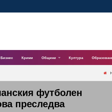
Бизнес
Крими
Общини
Култура
Образован
ианския футболен
ова преследва