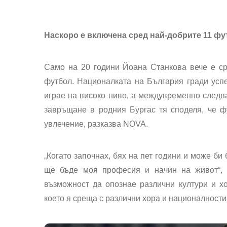
Наскоро е включена сред най-добрите 11 ф
Само на 20 години Йоана Станкова вече е ср
футбол. Националката на България гради успе
играе на високо ниво, а междувременно следв
завръщане в родния Бургас тя споделя, че ф
увлечение,
разказва
NOVA
.
„Когато започнах, бях на пет години и може би
ще бъде моя професия и начин на живот“, 
възможност да опознае различни култури и х
което я среща с различни хора и националности