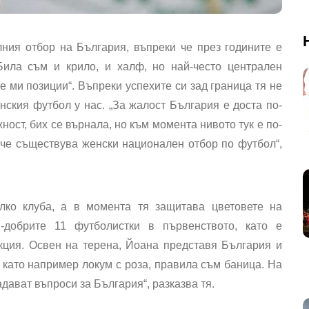
ния отбор на България, въпреки че през годините е
Била съм и крило, и халф, но най-често централен
 ми позиции“. Въпреки успехите си зад граница тя не
нския футбол у нас. „За жалост България е доста по-
ност, бих се върнала, но към момента нивото тук е по-
, че съществува женски национален отбор по футбол“,
лко клуба, а в момента тя защитава цветовете на
-добрите 11 футболистки в първенството, като е
кция. Освен на терена, Йоана представя България и
 като например локум с роза, правила съм баница. На
дават въпроси за България“, разказва тя.