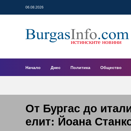
06.08.2026
Начало
Днес
Политика
Общество
От Бургас до итал
елит: Йоана Станк