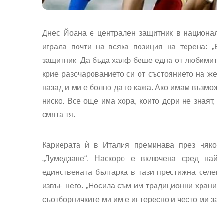
Днес Йоана е централен защитник в национал
играла почти на всяка позиция на терена: „
защитник. Да бъда халф беше една от любимите
крие разочарованието си от състоянието на же
назад и ми е болно да го кажа. Ако имам възмож
ниско. Все още има хора, които дори не знаят
смята тя.
Кариерата ѝ в Италия преминава през няко
„Лумедзане“. Наскоро е включена сред най
единствената българка в тази престижна селе
извън него. „Носила съм им традиционни храни
съотборничките ми им е интересно и често ми за