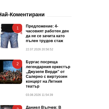
Най-Коментирани
Предложение: 4-
1
часовият работен ден
да не се зачита като
пълен трудов стаж
22.07.2026 20:56:52
Бургас посреща
2
легендарния оркестър
„Джузепе Верди“ от
Салерно с виртуозен
концерт на Летния
театър
03.08.2026 11:54:39
Даниел Вълчев: В