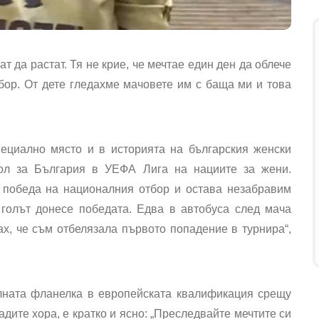
да растат. Тя не крие, че мечтае един ден да облече
тбор. От дете гледахме мачовете им с баща ми и това
ециално място и в историята на българския женски
гол за България в УЕФА Лига на нациите за жени.
победа на националния отбор и остава незабравим
 голът донесе победата. Едва в автобуса след мача
х, че съм отбелязала първото попадение в турнира“,
лната фланелка в европейската квалификация срещу
адите хора, е кратко и ясно: „Преследвайте мечтите си