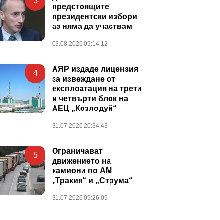
3
предстоящите
президентски избори
аз няма да участвам
03.08.2026 09:14:12
АЯР издаде лицензия
4
за извеждане от
експлоатация на трети
и четвърти блок на
АЕЦ „Козлодуй“
31.07.2026 20:34:43
Ограничават
5
движението на
камиони по АМ
„Тракия“ и „Струма“
31.07.2026 09:26:09