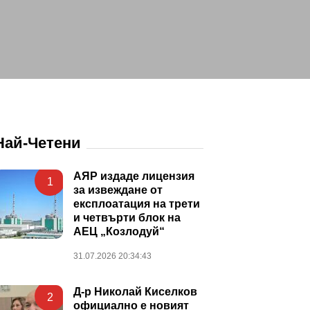
Най-Четени
АЯР издаде лицензия
1
за извеждане от
експлоатация на трети
и четвърти блок на
АЕЦ „Козлодуй“
31.07.2026 20:34:43
Д-р Николай Киселков
2
официално е новият