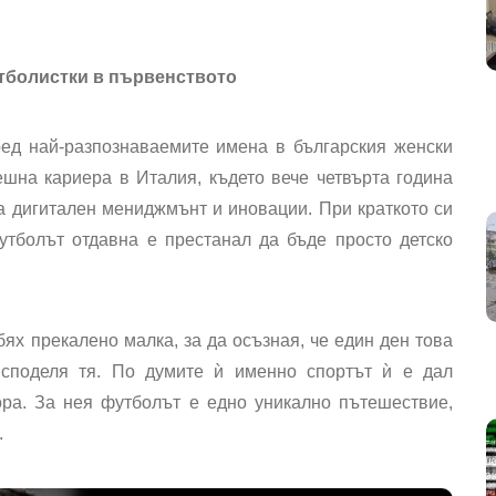
утболистки в първенството
ед най-разпознаваемите имена в българския женски
шна кариера в Италия, където вече четвърта година
а дигитален мениджмънт и иновации. При краткото си
утболът отдавна е престанал да бъде просто детско
 бях прекалено малка, за да осъзная, че един ден това
споделя тя. По думите ѝ именно спортът ѝ е дал
ора. За нея футболът е едно уникално пътешествие,
.