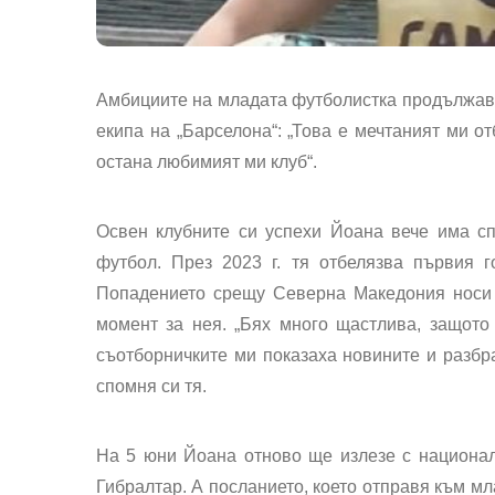
Амбициите на младата футболистка продължават 
екипа на „Барселона“: „Това е мечтаният ми о
остана любимият ми клуб“.
Освен клубните си успехи Йоана вече има сп
футбол. През 2023 г. тя отбелязва първия 
Попадението срещу Северна Македония носи 
момент за нея. „Бях много щастлива, защото
съотборничките ми показаха новините и разбра
спомня си тя.
На 5 юни Йоана отново ще излезе с национа
Гибралтар. А посланието, което отправя към мл