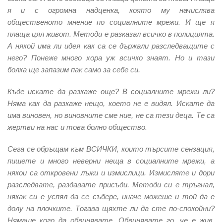
я и с огромна надценка, която му начислява
общественото мнение по социалните мрежи. И ще я
плаща цял живот. Методи е разказал всичко в полицията.
А някой има ли идея как са се държали разследващите с
него? Понеже много хора уж всичко знаят. Но и тази
болка ще запазим пак само за себе си.
Къде искате да разкаже още? В социалните мрежи ли?
Няма как да разкаже нещо, което не е видял. Искате да
има виновен, но виновните сме ние, не са тези деца. Те са
жертви на нас и това болно общество.
Сега се обръщам към ВСИЧКИ, които търсите сензация,
пишете и много неверни неща в социалните мрежи, а
някои са откровени лъжи и измислици. Измисляте и дори
разследвате, раздавате присъди. Методи си е тръгнал,
някак си е успял да се събере, иначе можеше и той да е
долу на плочките. Тогава щяхте ли да сте по-спокойни?
Нямаше кого да обвинявате. Обвинявате го, че е жив.