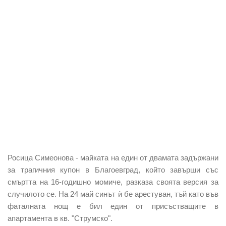
Росица Симеонова
- майката на един от двамата задържани
за трагичния купон в Благоевград, който завърши със
смъртта на 16-годишно момиче, разказа своята версия за
случилото се. На 24 май синът ѝ бе арестуван, тъй като във
фаталната нощ е бил един от присъстващите в
апартамента в кв. "Струмско".