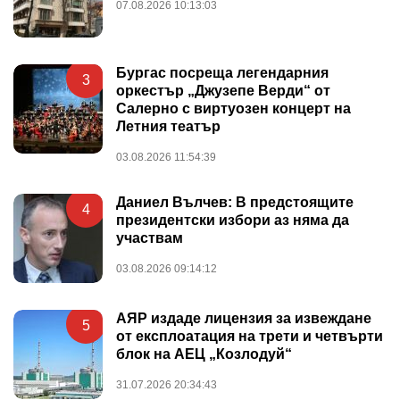
07.08.2026 10:13:03
Бургас посреща легендарния
3
оркестър „Джузепе Верди“ от
Салерно с виртуозен концерт на
Летния театър
03.08.2026 11:54:39
Даниел Вълчев: В предстоящите
4
президентски избори аз няма да
участвам
03.08.2026 09:14:12
АЯР издаде лицензия за извеждане
5
от експлоатация на трети и четвърти
блок на АЕЦ „Козлодуй“
31.07.2026 20:34:43