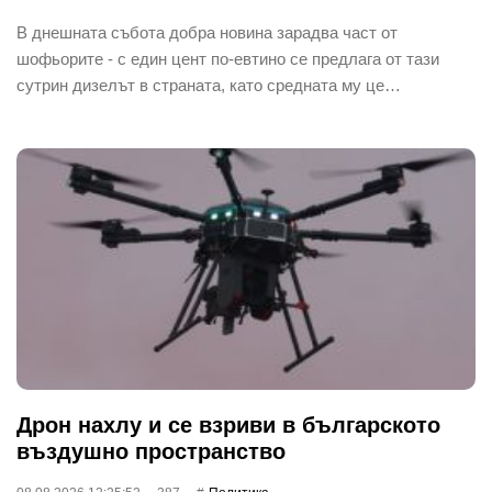
В днешната събота добра новина зарадва част от
шофьорите - с един цент по-евтино се предлага от тази
сутрин дизелът в страната, като средната му це…
Дрон нахлу и се взриви в българското
въздушно пространство