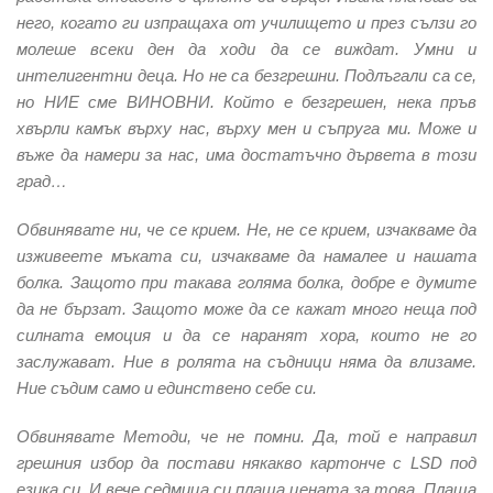
него, когато ги изпращаха от училището и през сълзи го
молеше всеки ден да ходи да се виждат. Умни и
интелигентни деца. Но не са безгрешни. Подлъгали са се,
но НИЕ сме ВИНОВНИ. Който е безгрешен, нека пръв
хвърли камък върху нас, върху мен и съпруга ми. Може и
въже да намери за нас, има достатъчно дървета в този
град…
Обвинявате ни, че се крием. Не, не се крием, изчакваме да
изживеете мъката си, изчакваме да намалее и нашата
болка. Защото при такава голяма болка, добре е думите
да не бързат. Защото може да се кажат много неща под
силната емоция и да се наранят хора, които не го
заслужават. Ние в ролята на съдници няма да влизаме.
Ние съдим само и единствено себе си.
Обвинявате Методи, че не помни. Да, той е направил
грешния избор да постави някакво картонче с LSD под
езика си. И вече седмица си плаща цената за това. Плаща