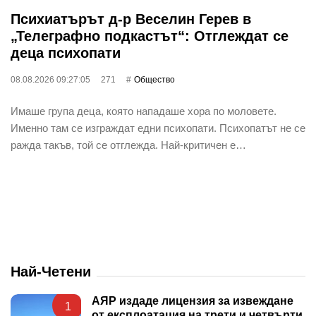
Психиатърът д-р Веселин Герев в
„Телеграфно подкастът“: Отглеждат се
деца психопати
08.08.2026 09:27:05
271
Общество
Имаше група деца, която нападаше хора по моловете.
Именно там се изграждат едни психопати. Психопатът не се
ражда такъв, той се отглежда. Най-критичен е…
Най-Четени
АЯР издаде лицензия за извеждане
1
от експлоатация на трети и четвърти