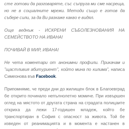
сте готови да разговаряте, със съпруга ми сме насреща,
но не в социалните мрежи. Методи също е готов да
събере сили, за да Ви разкаже какво е видял.
Още веднъж - ИСКРЕНИ СЪБОЛЕЗНОВАНИЯ НА
СЕМЕЙСТВОТО НА ИВАНА!
ПОЧИВАЙ В МИР, ИВАНА!
Не чета коментари от анонимни профили. Прикачам и
"щастливия абитуриент", който мина по килима",
написа
Симеонова във
Facebook
.
Припомняме, че преди дни до жилищен блок в Благоевград
бе открито починало непълнолетно момиче. При извършен
оглед на мястото от другата страна на сградата полицаите
откриха да лежи
17-годишен младеж
, който бе
транспортиран в София с опасност за живота. Той бе
изведен от реанимацията и в момента е настанен в