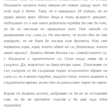
Изливате цялата тази лавина от помия срещу него. Но
той още е дете. Това, че е навършил 18 години, не го
прави много зрял. Много деца в тази възраст грешат,
подлъгват се и ние като родители трябва да сме до тях,
за да ги насочим по правилния път. Ние някъде се
разминахме със сина си. Не мислете, че всеки ден не сме
говорили, че не бива до посяга към дрогата. Ние сме
нормални хора, хора, които обаче не са „богаташи, които
имат връзки“, богати бяхме досега със семейството си,
с близките и приятелите си. Сега нищо няма да е
същото. Да, животът ни дава втори шанс. Опитваме се
със съпруга си да съхраним първо психичното здраве на
сина си, но е много трудно, защото тези, които живеят в
социалните мрежи, всеки ден го разкъсват парче по парче.
Борим се въпреки всичко, редуваме се да не го оставяме
сам, за да не пропадне съвсем и да има още една
трагедия.