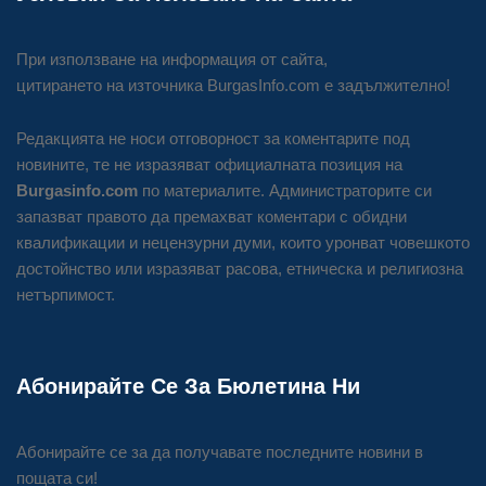
При използване на информация от сайта,
цитирането на източника BurgasInfo.com е задължително!
Редакцията не носи отговорност за коментарите под
новините, те не изразяват официалната позиция на
Burgasinfo.com
по материалите. Администраторите си
запазват правото да премахват коментари с обидни
квалификации и нецензурни думи, които уронват човешкото
достойнство или изразяват расова, етническа и религиозна
нетърпимост.
Абонирайте Се За Бюлетина Ни
Абонирайте се за да получавате последните новини в
пощата си!