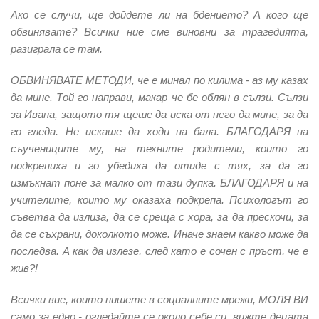
Ако се случи, ще дойдете ли на бдението? А кого ще
обвинявате? Всички ние сме виновни за трагедията,
разиграла се там.
ОБВИНЯВАТЕ МЕТОДИ, че е минал по килима - аз му казах
да мине. Той го направи, макар че бе облян в сълзи. Сълзи
за Ивана, защото тя щеше да иска от него да мине, за да
го гледа. Не искаше да ходи на бала. БЛАГОДАРЯ на
съучениците му, на техните родители, които го
подкрепиха и го убедиха да отиде с тях, за да го
измъкнат поне за малко от тази дупка. БЛАГОДАРЯ и на
учителите, които му оказаха подкрепа. Психологът го
съветва да излиза, да се среща с хора, за да прескочи, за
да се съхрани, доколкото може. Иначе знаем какво може да
последва. А как да излезе, след като е сочен с пръст, че е
жив?!
Всички вие, които пишете в социалните мрежи, МОЛЯ ВИ
само за едно - огледайте се около себе си, вижте децата