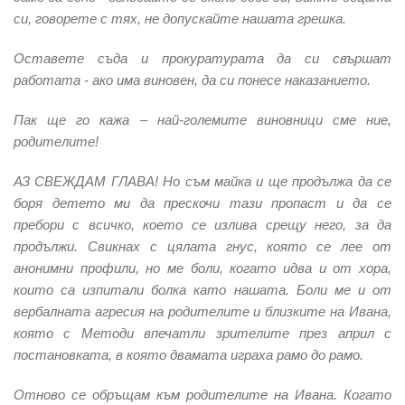
си, говорете с тях, не допускайте нашата грешка.
Оставете съда и прокуратурата да си свършат
работата - ако има виновен, да си понесе наказанието.
Пак ще го кажа – най-големите виновници сме ние,
родителите!
АЗ СВЕЖДАМ ГЛАВА! Но съм майка и ще продължа да се
боря детето ми да прескочи тази пропаст и да се
пребори с всичко, което се излива срещу него, за да
продължи. Свикнах с цялата гнус, която се лее от
анонимни профили, но ме боли, когато идва и от хора,
които са изпитали болка като нашата. Боли ме и от
вербалната агресия на родителите и близките на Ивана,
която с Методи впечатли зрителите през април с
постановката, в която двамата играха рамо до рамо.
Отново се обръщам към родителите на Ивана. Когато