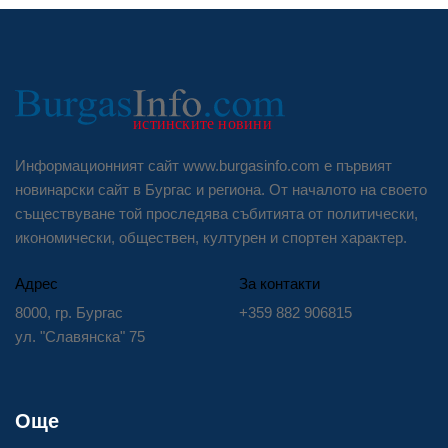
Информационният сайт www.burgasinfo.com е първият
новинарски сайт в Бургас и региона. От началото на своето
съществуване той проследява събитията от политически,
икономически, обществен, културен и спортен характер.
Адрес
За контакти
8000, гр. Бургас
+359 882 906815
ул. "Славянска" 75
Още