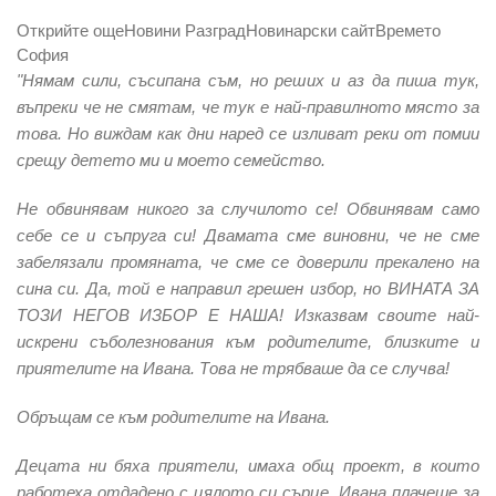
Открийте още
Новини Разград
Новинарски сайт
Времето
София
"Нямам сили, съсипана съм, но реших и аз да пиша тук,
въпреки че не смятам, че тук е най-правилното място за
това. Но виждам как дни наред се изливат реки от помии
срещу детето ми и моето семейство.
Не обвинявам никого за случилото се! Обвинявам само
себе се и съпруга си! Двамата сме виновни, че не сме
забелязали промяната, че сме се доверили прекалено на
сина си. Да, той е направил грешен избор, но ВИНАТА ЗА
ТОЗИ НЕГОВ ИЗБОР Е НАША! Изказвам своите най-
искрени съболезнования към родителите, близките и
приятелите на Ивана. Това не трябваше да се случва!
Обръщам се към родителите на Ивана.
Децата ни бяха приятели, имаха общ проект, в които
работеха отдадено с цялото си сърце. Ивана плачеше за