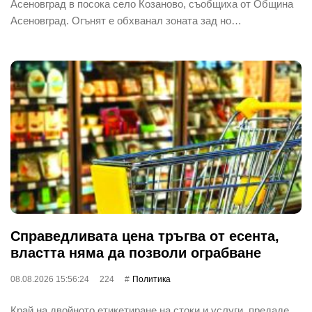
Асеновград в посока село Козаново, съобщиха от Община
Асеновград. Огънят е обхванал зоната зад но…
Справедливата цена тръгва от есента,
властта няма да позволи ограбване
08.08.2026 15:56:24
224
Политика
Край на двойното етикетиране на стоки и услуги, предаде