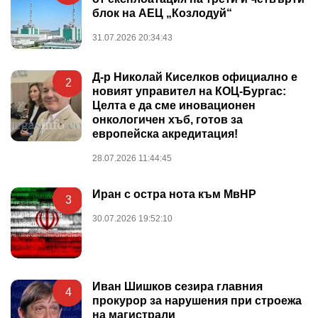
блок на АЕЦ „Козлодуй“
31.07.2026 20:34:43
Д-р Николай Киселков официално е
2
новият управител на КОЦ-Бургас:
Целта е да сме иновационен
онкологичен хъб, готов за
европейска акредитация!
28.07.2026 11:44:45
Иран с остра нота към МвНР
3
30.07.2026 19:52:10
Иван Шишков сезира главния
4
прокурор за нарушения при строежа
на магистрали