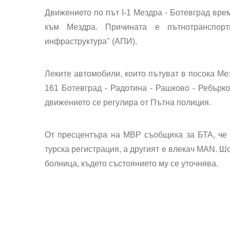
Движението по път I-1 Мездра - Ботевград вре
към Мездра. Причината е пътнотранспор
инфраструктура" (АПИ).
Леките автомобили, които пътуват в посока Мез
161 Ботевград - Радотина - Рашково - Ребърко
движението се регулира от Пътна полиция.
От пресцентъра на МВР съобщиха за БТА, че
турска регистрация, а другият е влекач MAN. Ш
болница, където състоянието му се уточнява.