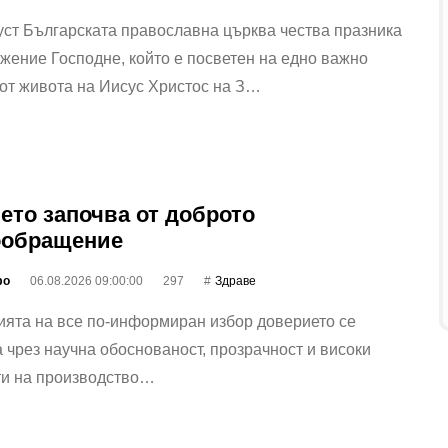
уст Българската православна църква чества празника
ение Господне, който е посветен на едно важно
от живота на Иисус Христос на З…
ето започва от доброто
ообращение
фо
06.08.2026 09:00:00
297
Здраве
ията на все по-информиран избор доверието се
 чрез научна обоснованост, прозрачност и високи
ти на производство…