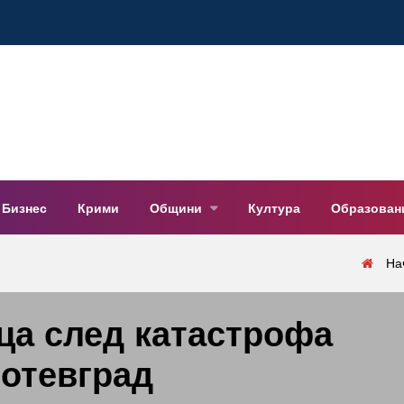
Бизнес
Крими
Общини
Култура
Образован
На
ца след катастрофа
Ботевград