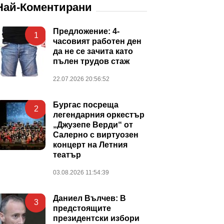
Най-Коментирани
Предложение: 4-
1
часовият работен ден
да не се зачита като
пълен трудов стаж
22.07.2026 20:56:52
Бургас посреща
2
легендарния оркестър
„Джузепе Верди“ от
Салерно с виртуозен
концерт на Летния
театър
03.08.2026 11:54:39
Даниел Вълчев: В
3
предстоящите
президентски избори