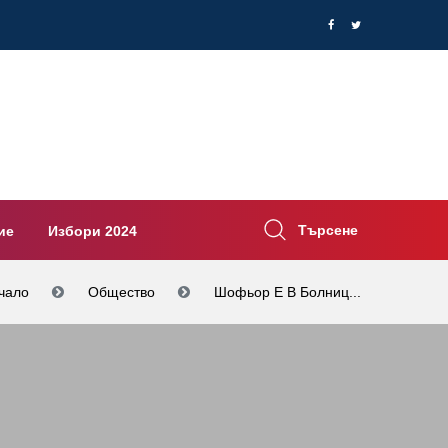
Търсене
ие
Избори 2024
чало
Общество
Шофьор Е В Болниц...