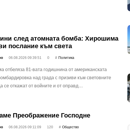
дини след атомната бомба: Хирошима
ви послание към света
фо
06.08.2026 09:39:51
0
Политика
а отбеляза 81-вата годишнина от американската
омбардировка над града с призиви към световните
а се откажат от войните и от оправд…
аме Преображение Господне
фо
06.08.2026 09:11:09
120
Общество