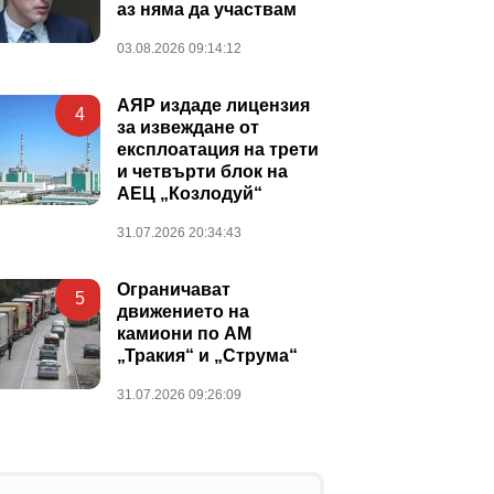
аз няма да участвам
03.08.2026 09:14:12
АЯР издаде лицензия
4
за извеждане от
експлоатация на трети
и четвърти блок на
АЕЦ „Козлодуй“
31.07.2026 20:34:43
Ограничават
5
движението на
камиони по АМ
„Тракия“ и „Струма“
31.07.2026 09:26:09