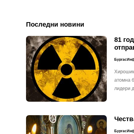
Последни новини
81 го
отпра
БургасИн
Хирошим
атомна б
лидери д
Честв
БургасИн