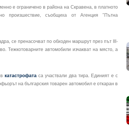
менно е ограничено в района на Скравена, в платното
тно произшествие, съобщиха от Агенция "Пътна
дра, се пренасочват по обходен маршрут през път III-
во. Тежкотоварните автомобили изчакват на място, а
 в
катастрофата
са участвали два тира. Единият е с
офьорът на българския товарен автомобил е откаран в