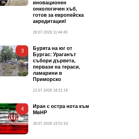
иновационен
онкологичен хъб,
готов за европейска
акредитация!
28.07.2026 11:44:45
Бурята на юг от
3
Бургас: Ураганът
събори дървета,
первази на тераси,
ламарини в
Приморско
22.07.2026 18:21:16
Иран с остра нота към
4
МвНР
30.07.2026 19:52:10