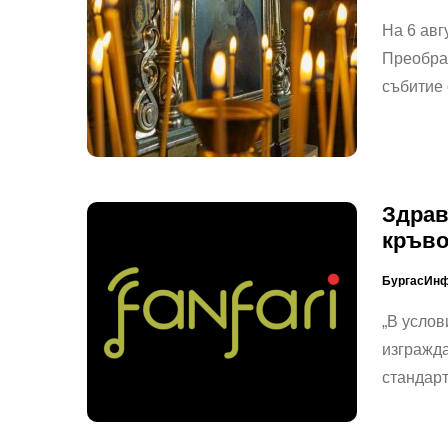
На 6 авг
Преображ
събитие 
Здрав
кръв
БургасИн
„В услов
изгражда
стандар