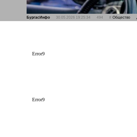
БургасИнфо
30.05.2026 19:25:34
494
Общество