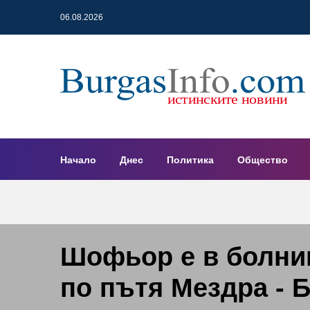
06.08.2026
Начало
Днес
Политика
Общество
Шофьор е в болни
по пътя Мездра - 