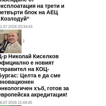
експлоатация на трети и
четвърти блок на АЕЦ
„Козлодуй“
1.07.2026 20:34:43
2
Д-р Николай Киселков
официално е новият
управител на КОЦ-
Бургас: Целта е да сме
иновационен
онкологичен хъб, готов за
европейска акредитация!
8.07.2026 11:44:45