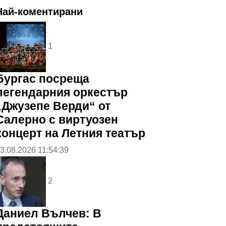
Най-коментирани
1
Бургас посреща
легендарния оркестър
„Джузепе Верди“ от
Салерно с виртуозен
концерт на Летния театър
3.08.2026 11:54:39
2
Даниел Вълчев: В