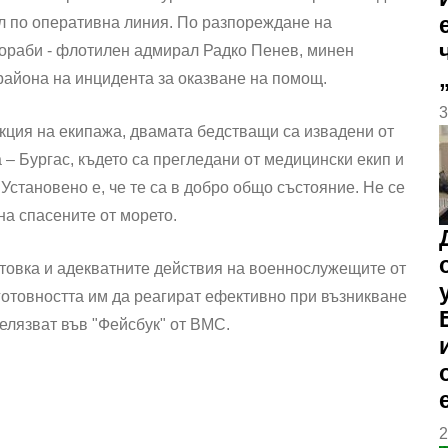
ал по оперативна линия. По разпореждане на
кораби - флотилен адмирал Радко Пенев, минен
района на инцидента за оказване на помощ.
3
кция на екипажа, двамата бедстващи са извадени от
– Бургас, където са прегледани от медицински екип и
становено е, че те са в добро общо състояние. Не се
на спасените от морето.
товка и адекватните действия на военнослужещите от
готовността им да реагират ефективно при възникване
белязват във "Фейсбук" от ВМС.
2