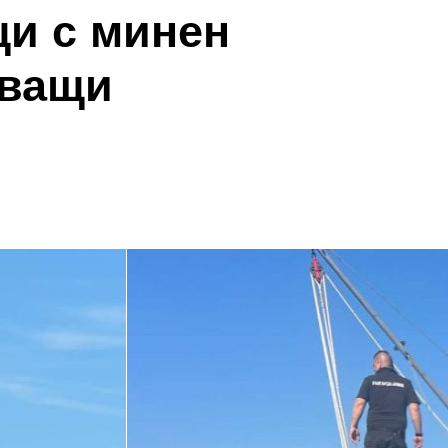
щи с минен
тващи