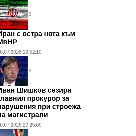
3
Иран с остра нота към
МвНР
0.07.2026 19:52:10
4
Иван Шишков сезира
главния прокурор за
нарушения при строежа
на магистрали
0.07.2026 20:25:00