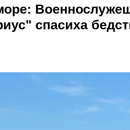
море: Военнослуже
риус" спасиха бедс