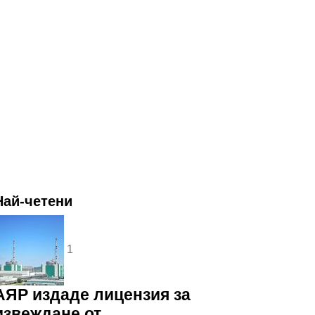
Най-четени
1
АЯР издаде лицензия за
извеждане от