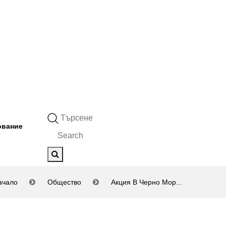
Търсене
ование
ачало
Общество
Акция В Черно Мор...