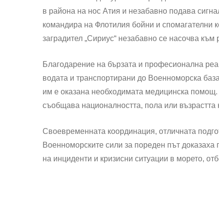
в района на нос Атия и незабавно подава сигн
командира на Флотилия бойни и спомагателни 
заградител „Сириус“ незабавно се насочва към 
Благодарение на бързата и професионална реа
водата и транспортирани до Военноморска база 
им е оказана необходимата медицинска помощ. У
съобщава националността, пола или възрастта 
Своевременната координация, отличната подго
Военноморските сили за пореден път доказаха 
на инциденти и кризисни ситуации в морето, от