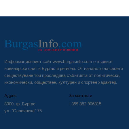
Информационният сайт www.burgasinfo.com е първият
новинарски сайт в Бургас и региона. От началото на своето
съществуване той проследява събитията от политически,
икономически, обществен, културен и спортен характер.
Адрес
За контакти
8000, гр. Бургас
+359 882 906815
ул. "Славянска" 75