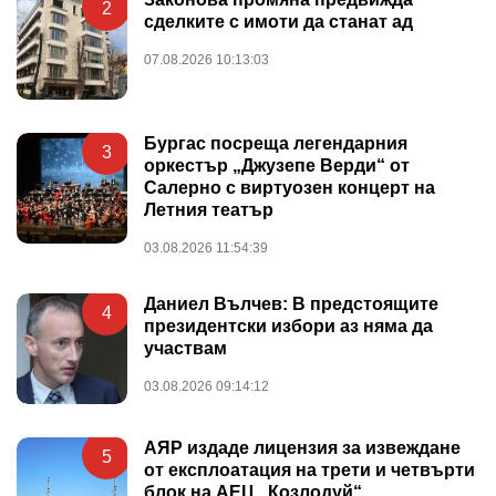
2
сделките с имоти да станат ад
07.08.2026 10:13:03
Бургас посреща легендарния
3
оркестър „Джузепе Верди“ от
Салерно с виртуозен концерт на
Летния театър
03.08.2026 11:54:39
Даниел Вълчев: В предстоящите
4
президентски избори аз няма да
участвам
03.08.2026 09:14:12
АЯР издаде лицензия за извеждане
5
от експлоатация на трети и четвърти
блок на АЕЦ „Козлодуй“