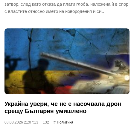
затвор, след като отказа да плати глоба, наложена ѝ в спор
с властите относно името на новородения ѝ си…
Украйна увери, че не е насочвала дрон
срещу България умишлено
08.08.2026 21:07:13
132
Политика