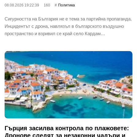
08.08.2026 19:22:39
160
Политика
Сигурността на България не е тема за партийна пропаганда.
Инцидентът с дрона, навлязъл в българското въздушно
пространство и взривил се край село Кардам…
Гърция засилва контрола по плажовете:
Дронове следят за незаконни чадъри и