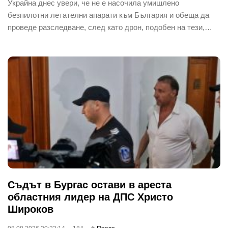
Украйна днес увери, че не е насочила умишлено
безпилотни летателни апарати към България и обеща да
проведе разследване, след като дрон, подобен на тези,…
Съдът в Бургас остави в ареста
областния лидер на ДПС Христо
Широков