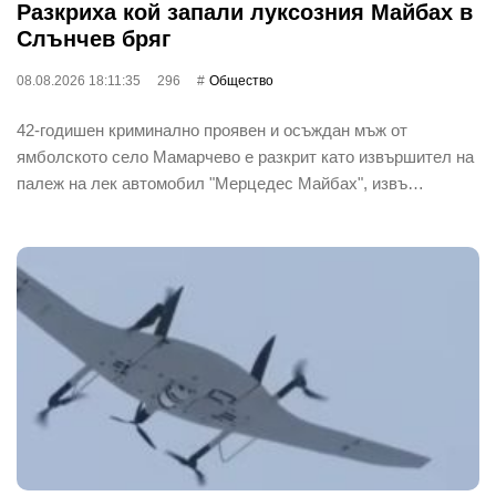
Разкриха кой запали луксозния Майбах в
Слънчев бряг
08.08.2026 18:11:35
296
Общество
42-годишен криминално проявен и осъждан мъж от
ямболското село Мамарчево е разкрит като извършител на
палеж на лек автомобил "Мерцедес Майбах", извъ…