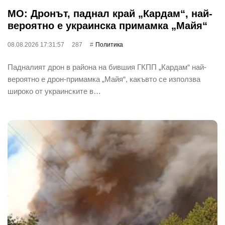
МО: Дронът, паднал край „Кардам“, най-
вероятно е украинска примамка „Майя“
08.08.2026 17:31:57
287
Политика
Падналият дрон в района на бившия ГКПП „Кардам“ най-
вероятно е дрон-примамка „Майя“, какъвто се използва
широко от украинските в…