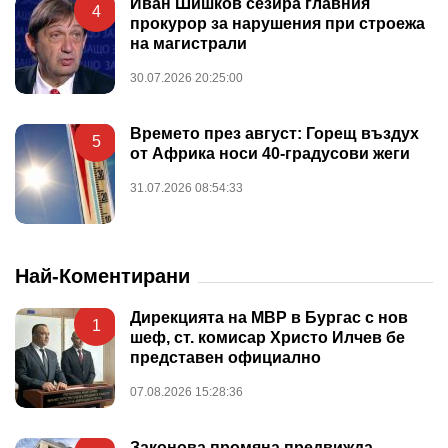
Иван Шишков сезира главния
4
прокурор за нарушения при строежа
на магистрали
30.07.2026 20:25:00
Времето през август: Горещ въздух
5
от Африка носи 40-градусови жеги
31.07.2026 08:54:33
Най-Коментирани
Дирекцията на МВР в Бургас с нов
1
шеф, ст. комисар Христо Илчев бе
представен официално
07.08.2026 15:28:36
Законова промяна предвижда