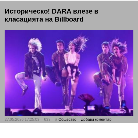
Историческо! DARA влезе в
класацията на Billboard
27.05.2026 17:25:03
633
Общество
Добави коментар