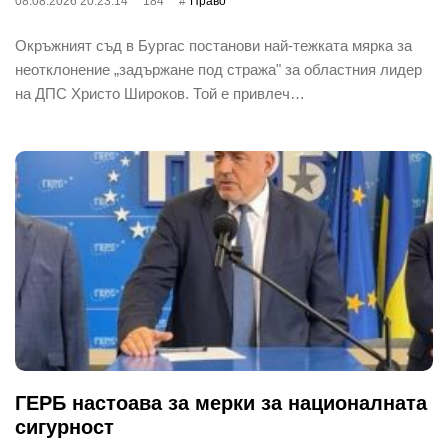
08.08.2026 20:23:14
184
Право
Окръжният съд в Бургас постанови най-тежката мярка за
неотклонение „задържане под стража" за областния лидер
на ДПС Христо Широков. Той е привлеч…
ГЕРБ настоава за мерки за националната
сигурност