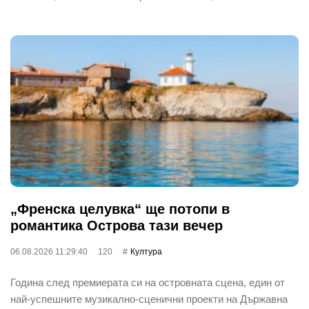
„Френска целувка“ ще потопи в
романтика Острова тази вечер
06.08.2026 11:29:40
120
Култура
Година след премиерата си на островната сцена, един от
най‐успешните музикално-сценични проекти на Държавна