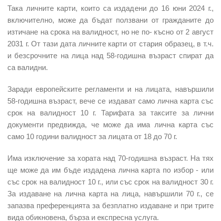
Така личните карти, които са издадени до 16 юни 2024 г.,
включително, може да бъдат ползвани от гражданите до
изтичане на срока на валидност, но не по- късно от 2 август
2031 г. От тази дата личните карти от стария образец, в т.ч.
и безсрочните на лица над 58-годишна възраст спират да
са валидни.
Заради европейските регламенти и на лицата, навършили
58-годишна възраст, вече се издават само лична карта със
срок на валидност 10 г. Тарифата за таксите за лични
документи предвижда, че може да има лична карта със
само 10 години валидност за лицата от 18 до 70 г.
Има изключение за хората над 70-годишна възраст. На тях
ще може да им бъде издадена лична карта по избор - или
със срок на валидност 10 г., или със срок на валидност 30 г.
За издаване на лична карта на лица, навършили 70 г., се
запазва преференцията за безплатно издаване и при трите
вида обикновена, бърза и експресна услуга.