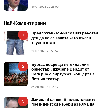
30.07.2026 20:25:00
Най-Коментирани
Предложение: 4-часовият работен
1
ден да не се зачита като пълен
трудов стаж
22.07.2026 20:56:52
Бургас посреща легендарния
2
оркестър „Джузепе Верди“ от
Салерно с виртуозен концерт на
Летния театър
03.08.2026 11:54:39
Даниел Вълчев: В предстоящите
3
президентски избори аз няма да