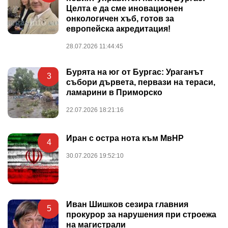
Целта е да сме иновационен
онкологичен хъб, готов за
европейска акредитация!
28.07.2026 11:44:45
Бурята на юг от Бургас: Ураганът
3
събори дървета, первази на тераси,
ламарини в Приморско
22.07.2026 18:21:16
Иран с остра нота към МвНР
4
30.07.2026 19:52:10
Иван Шишков сезира главния
5
прокурор за нарушения при строежа
на магистрали