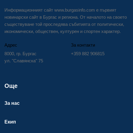
Информационният сайт www.burgasinfo.com е първият
новинарски сайт в Бургас и региона. От началото на своето
съществуване той проследява събитията от политически,
икономически, обществен, културен и спортен характер.
Адрес
За контакти
8000, гр. Бургас
+359 882 906815
ул. "Славянска" 75
Още
За нас
Екип