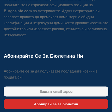
новините, те не изразяват официалната позиция на
Burgasinfo.com
по материалите. Администраторите си
запазват правото да премахват коментари с обидни
квалификации и нецензурни думи, които уронват човешкото
достойнство или изразяват расова, етническа и религиозна
нетърпимост.
Абонирайте Се За Бюлетина Ни
Абонирайте се за да получавате последните новини в
пощата си!
Абонирай се за бюлетин