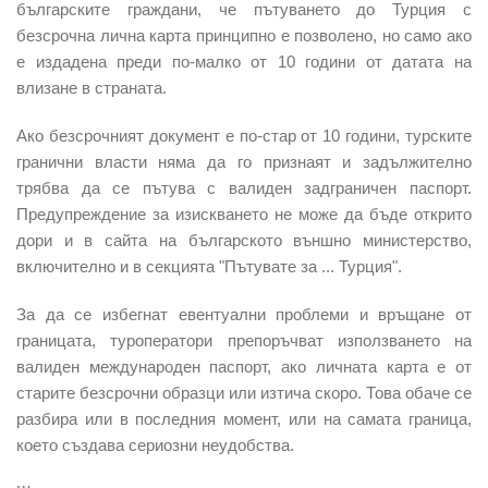
българските граждани, че пътуването до Турция с
безсрочна лична карта принципно е позволено, но само ако
е издадена преди по-малко от 10 години от датата на
влизане в страната.
Ако безсрочният документ е по-стар от 10 години, турските
гранични власти няма да го признаят и задължително
трябва да се пътува с валиден задграничен паспорт.
Предупреждение за изискването не може да бъде открито
дори и в сайта на българското външно министерство,
включително и в секцията "Пътувате за ... Турция".
За да се избегнат евентуални проблеми и връщане от
границата, туроператори препоръчват използването на
валиден международен паспорт, ако личната карта е от
старите безсрочни образци или изтича скоро. Това обаче се
разбира или в последния момент, или на самата граница,
което създава сериозни неудобства.