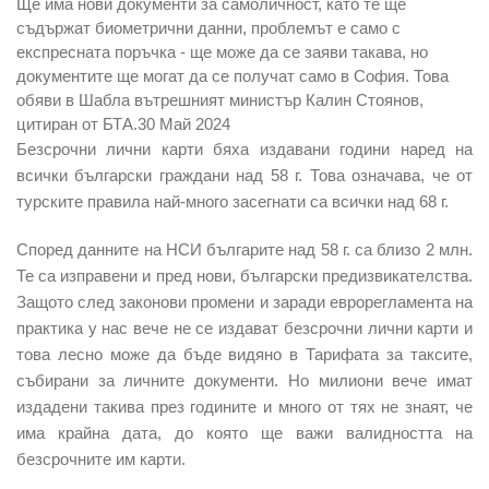
Ще има нови документи за самоличност, като те ще
съдържат биометрични данни, проблемът е само с
експресната поръчка - ще може да се заяви такава, но
документите ще могат да се получат само в София. Това
обяви в Шабла вътрешният министър Калин Стоянов,
цитиран от БТА.
30 Май 2024
Безсрочни лични карти бяха издавани години наред на
всички български граждани над 58 г. Това означава, че от
турските правила най-много засегнати са всички над 68 г.
Според данните на НСИ българите над 58 г. са близо 2 млн.
Те са изправени и пред нови, български предизвикателства.
Защото след законови промени и заради еврорегламента на
практика у нас вече не се издават безсрочни лични карти и
това лесно може да бъде видяно в Тарифата за таксите,
събирани за личните документи. Но милиони вече имат
издадени такива през годините и много от тях не знаят, че
има крайна дата, до която ще важи валидността на
безсрочните им карти.