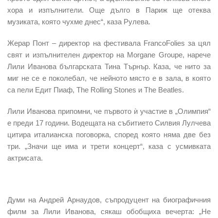
хора и изпълнители.
Още дълго в Париж ще отеква
музиката, която чухме днес“
, каза Рулева.
Жерар Понт – директор на фестивала FrancoFolies за цял
свят и изпълнителен директор на Morgane Groupe,
нарече
Лили Иванова българската Тина Търнър.
Каза, че
нито за
миг не се е поколебал, че нейното място е в зала, в която
са пели Едит Пиаф, The Rolling Stones и The Beatles.
Лили Иванова припомни, че първото ѝ участие в „Олимпия“
е преди 17 години. Водещата на събитието Силвия Лулчева
цитира италианска поговорка, според която
няма две без
три. „Значи ще има и трети концерт“
, каза с усмивката
актрисата.
Думи на Андрей Арнаудов, съпродуцент на биографичния
филм за Лили Иванова, сякаш обобщиха вечерта:
„Не