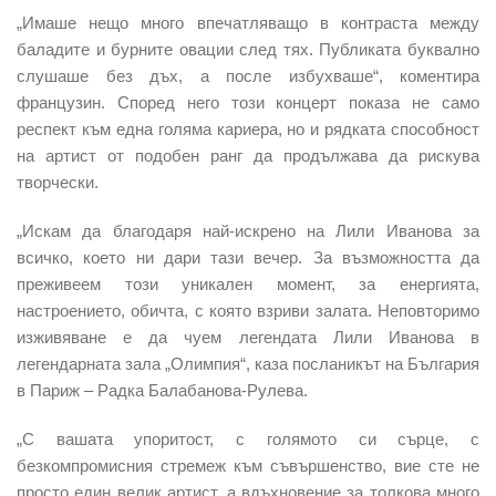
„Имаше нещо много впечатляващо в контраста между
баладите и бурните овации след тях.
Публиката буквално
слушаше без дъх, а после избухваше
“, коментира
французин. Според него този концерт показа не само
респект към една голяма кариера, но и рядката способност
на артист от подобен ранг да продължава да рискува
творчески.
„Искам да благодаря най-искрено на Лили Иванова за
всичко, което ни дари тази вечер. За възможността да
преживеем този уникален момент, за енергията,
настроението, обичта, с която взриви залата.
Неповторимо
изживяване е да чуем легендата Лили Иванова в
легендарната зала „Олимпия“
, каза посланикът на България
в Париж – Радка Балабанова-Рулева.
„С вашата упоритост, с голямото си сърце, с
безкомпромисния стремеж към съвършенство, вие сте не
просто един велик артист, а вдъхновение за толкова много