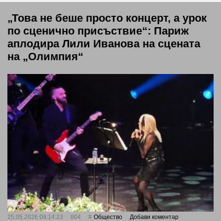
„Това не беше просто концерт, а урок
по сценично присъствие“: Париж
аплодира Лили Иванова на сцената
на „Олимпия“
25.05.2026 09:14:23
804
Общество
Добави коментар