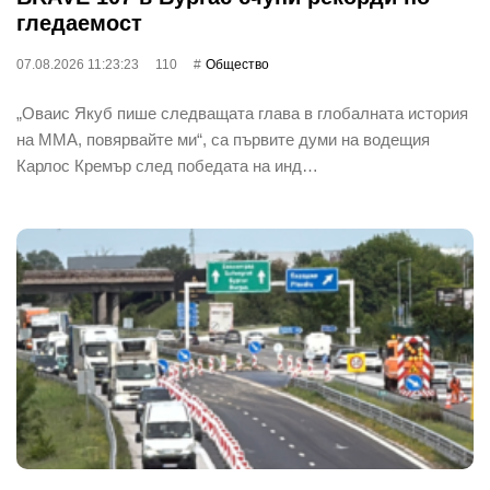
гледаемост
07.08.2026 11:23:23
110
Общество
„Оваис Якуб пише следващата глава в глобалната история
на ММА, повярвайте ми“, са първите думи на водещия
Карлос Кремър след победата на инд…