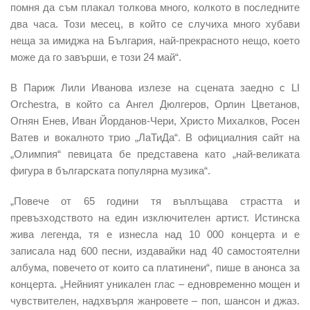
помня да съм плакал толкова много, колкото в последните
два часа.
Този месец, в който се случиха много хубави
неща за имиджа на България, най-прекрасното нещо, което
може да го завърши, е този 24 май“.
В Париж Лили Иванова излезе на сцената заедно с LI
Orchestra, в който са Ангел Дюлгеров, Орлин Цветанов,
Огнян Енев, Иван Йорданов-Чери, Христо Михалков, Росен
Ватев и вокалното трио „ЛаТиДа“. В официалния сайт на
„Олимпия“ певицата бе представена като „най-великата
фигура в българската популярна музика“.
„Повече от 65 години тя въплъщава страстта и
превъзходството на един изключителен артист. Истинска
жива легенда, тя е изнесла над 10 000 концерта и е
записала над 600 песни, издавайки над 40 самостоятелни
албума, повечето от които са платинени“, пише в анонса за
концерта. „Нейният уникален глас – едновременно мощен и
чувствителен, надхвърля жанровете – поп, шансон и джаз.