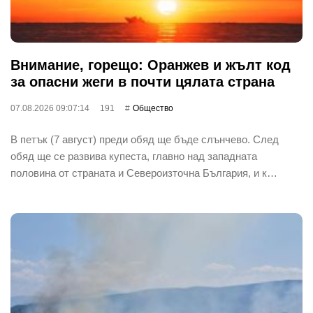
Внимание, горещо: Оранжев и жълт код
за опасни жеги в почти цялата страна
07.08.2026 09:07:14
191
Общество
В петък (7 август) преди обяд ще бъде слънчево. След
обяд ще се развива купеста, главно над западната
половина от страната и Североизточна България, и к…