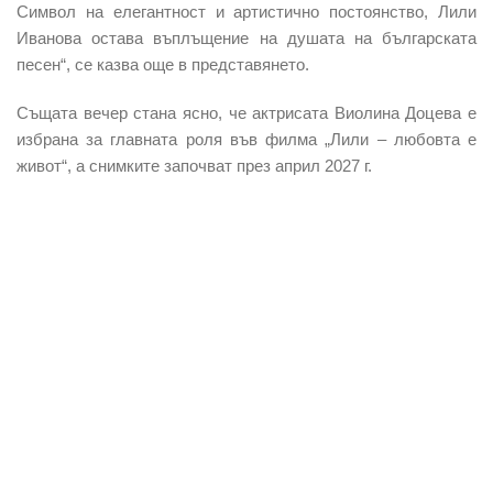
Символ на елегантност и артистично постоянство, Лили
Иванова остава въплъщение на душата на българската
песен“, се казва още в представянето.
Същата вечер стана ясно, че
актрисата Виолина Доцева е
избрана за главната роля във филма „Лили – любовта е
живот“,
а снимките започват през април 2027 г.