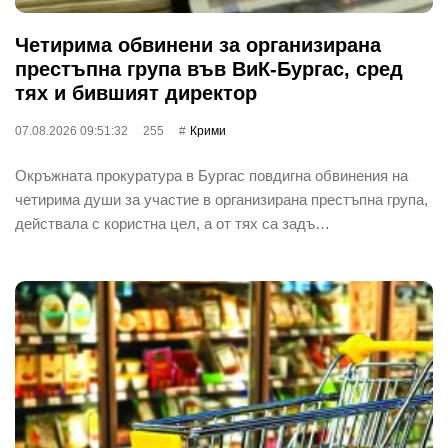
Четирима обвинени за организирана
престъпна група във ВиК-Бургас, сред
тях и бившият директор
07.08.2026 09:51:32
255
Крими
Окръжната прокуратура в Бургас повдигна обвинения на
четирима души за участие в организирана престъпна група,
действала с користна цел, а от тях са задъ…