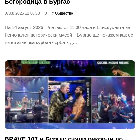
Богородица в Бургас
07.08.2026 12:06:53
0
Общество
На 14 август 2026 г. /петък/ от 11:00 часа в Етнокухнята на
Регионален исторически мусей – Бургас ще покажем как се
готви агнешка курбан чорба в д…
BRAVE 107 в Бургас счупи рекорди по