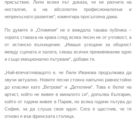
присъствие.
Лили всеки път доказа, че не разчита на
носталгия, а на абсолютен професионализъм и
непрекъснато развитие“, коментира просълзена дама.
По думите ѝ „Олимпия“ не е виждала такава публика
–
хората ставаха на крака след всяка песен не от учтивост, а
от истинско възхищение. „Имаше усещане за общност
между сцената и залата, сякаш всички преживявахме едно
и също емоционално пътуване“, добави тя.
„Най-впечатляващото е, че Лили Иванова продължава да
звучи актуално.
Новите песни стояха напълно равностойно
до класики като „Ветрове“ и „Детелини“. Това е белег на
артист, който не живее в миналото си“, допълва българин,
който от години живее в Париж, но всяка години пътува до
София, за да слуша своя идол. Сега е щастлив, че тя
отново е във френската столица.