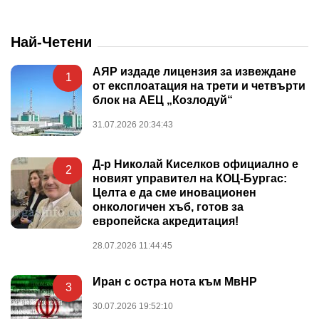
Най-Четени
АЯР издаде лицензия за извеждане
1
от експлоатация на трети и четвърти
блок на АЕЦ „Козлодуй“
31.07.2026 20:34:43
Д-р Николай Киселков официално е
2
новият управител на КОЦ-Бургас:
Целта е да сме иновационен
онкологичен хъб, готов за
европейска акредитация!
28.07.2026 11:44:45
Иран с остра нота към МвНР
3
30.07.2026 19:52:10