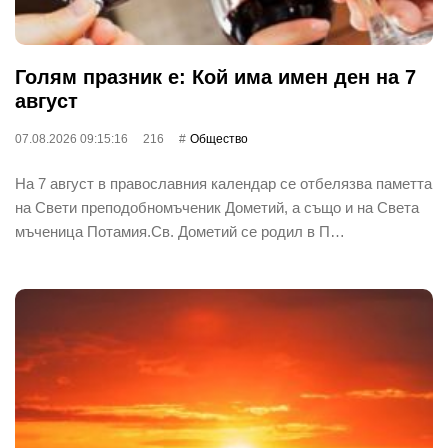
Голям празник е: Кой има имен ден на 7
август
07.08.2026 09:15:16
216
Общество
На 7 август в православния календар се отбелязва паметта
на Свети преподобномъченик Дометий, а също и на Света
мъченица Потамия.Св. Дометий се родил в П…