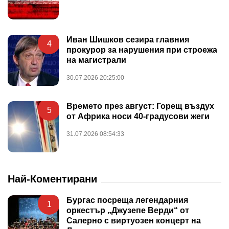
Иван Шишков сезира главния
4
прокурор за нарушения при строежа
на магистрали
30.07.2026 20:25:00
Времето през август: Горещ въздух
5
от Африка носи 40-градусови жеги
31.07.2026 08:54:33
Най-Коментирани
Бургас посреща легендарния
1
оркестър „Джузепе Верди“ от
Салерно с виртуозен концерт на