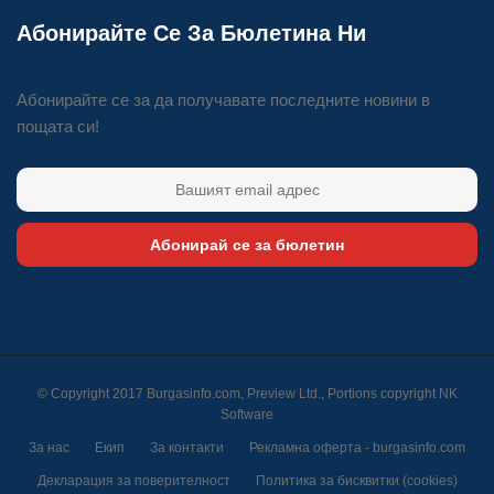
Абонирайте Се За Бюлетина Ни
Абонирайте се за да получавате последните новини в
пощата си!
Абонирай се за бюлетин
© Copyright 2017 Burgasinfo.com, Preview Ltd., Portions copyright
NK
Software
За нас
Екип
За контакти
Рекламна оферта - burgasinfo.com
Декларация за поверителност
Политика за бисквитки (cookies)