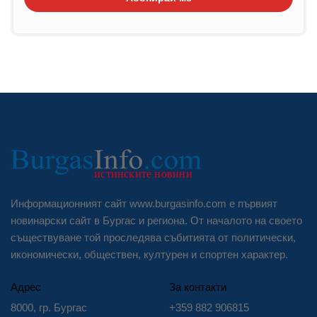
Информационният сайт www.burgasinfo.com е първият
новинарски сайт в Бургас и региона. От началото на своето
съществуване той проследява събитията от политически,
икономически, обществен, културен и спортен характер.
Адрес
За контакти
8000, гр. Бургас
+359 882 906815