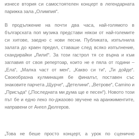
изнесе втория си самостоятелен концерт в легендарната
парижка зала „Олимпия“.
В продължение на почти два часа, най-голямото в
българската поп музика представи някои от най-големите
си хитове
, заедно с нови песни. Публиката, изпълнила
залата до краен предел, ставаше след всяко изпълнение,
скандирайки „Лили!“. За този гастрол тя се върна и към
заглавия от своя репертоар, които не е пяла от години –
„Ела“, „Малка част от мен“, „Какво си ти“, „Ти дойде“.
Своеобразна кулминация бе финалът, поставен със
знаковите парчета „Щурче“, „Детелини“, „Ветрове“, Camino и
„Присъда“ („Последната ми дума ще е песен“). Новото този
път бе и едно леко по-джазово звучене на аранжиментите,
направени от Ангел Дюлгеров.
„Това не беше просто концерт, а урок по сценично