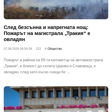
След безсънна и напрегната нощ:
Пожарът на магистрала „Тракия“ е
овладян
07.08.2026 08:59:39
222
Общество
Пожарът в района на 69-ти километър на автомагистрала
„Тракия“, в близост до селата Церово и Славовица, е
овладян, след като късно снощи бе …