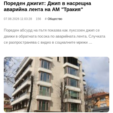
Пореден джигит: Джип в насрещна
аварийна лента на АМ "Тракия"
07.08.2026 11:03:28
156
Общество
Пореден абсурд на пътя показва как луксозен джип се
движи в обратната посока по аварийната лента. Случката
се разпространява с видео в социалните мрежи …