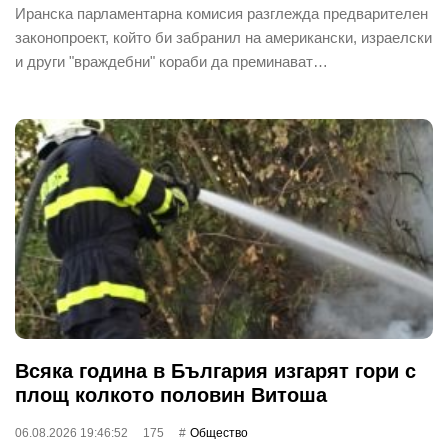
Иранска парламентарна комисия разглежда предварителен
законопроект, който би забранил на американски, израелски
и други "враждебни" кораби да преминават…
Всяка година в България изгарят гори с
площ колкото половин Витоша
06.08.2026 19:46:52
175
Общество