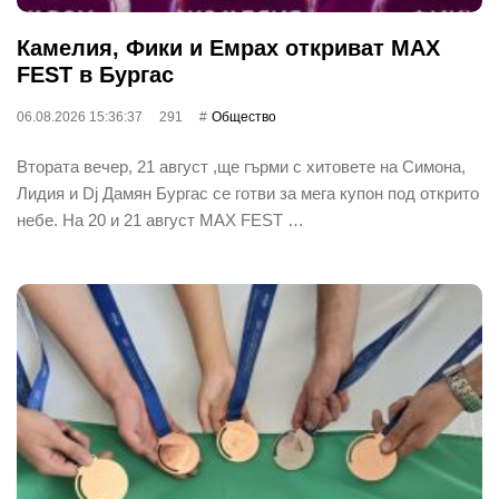
Камелия, Фики и Емрах откриват MAX
FEST в Бургас
06.08.2026 15:36:37
291
Общество
Втората вечер, 21 август ,ще гърми с хитовете на Симона,
Лидия и Dj Дамян Бургас се готви за мега купон под открито
небе. На 20 и 21 август MAX FEST …