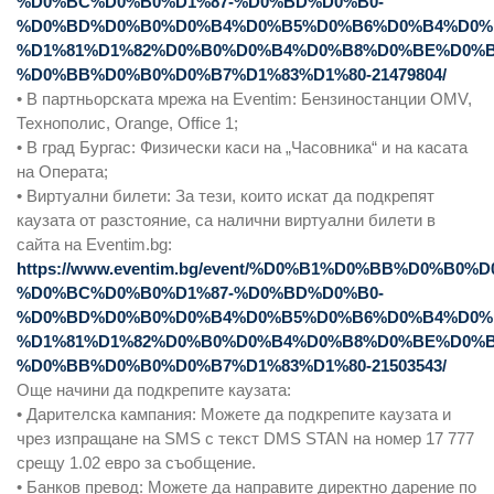
%D0%BC%D0%B0%D1%87-%D0%BD%D0%B0-
%D0%BD%D0%B0%D0%B4%D0%B5%D0%B6%D0%B4%D0%
%D1%81%D1%82%D0%B0%D0%B4%D0%B8%D0%BE%D0%B
%D0%BB%D0%B0%D0%B7%D1%83%D1%80-21479804/
• В партньорската мрежа на Eventim: Бензиностанции OMV,
Технополис, Orange, Office 1;
• В град Бургас: Физически каси на „Часовника“ и на касата
на Операта;
• Виртуални билети: За тези, които искат да подкрепят
каузата от разстояние, са налични виртуални билети в
сайта на Eventim.bg:
https://www.eventim.bg/event/%D0%B1%D0%BB%D0
%D0%BC%D0%B0%D1%87-%D0%BD%D0%B0-
%D0%BD%D0%B0%D0%B4%D0%B5%D0%B6%D0%B4%D0%
%D1%81%D1%82%D0%B0%D0%B4%D0%B8%D0%BE%D0%B
%D0%BB%D0%B0%D0%B7%D1%83%D1%80-21503543/
Още начини да подкрепите каузата:
• Дарителска кампания: Можете да подкрепите каузата и
чрез изпращане на SMS с текст DMS STAN на номер 17 777
срещу 1.02 евро за съобщение.
• Банков превод: Можете да направите директно дарение по