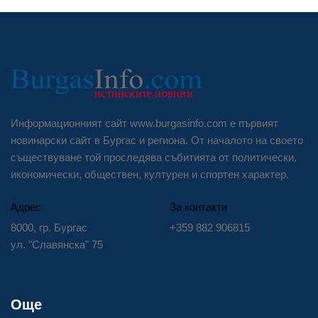
Информационният сайт www.burgasinfo.com е първият
новинарски сайт в Бургас и региона. От началото на своето
съществуване той проследява събитията от политически,
икономически, обществен, културен и спортен характер.
Адрес
За контакти
8000, гр. Бургас
+359 882 906815
ул. "Славянска" 75
Още