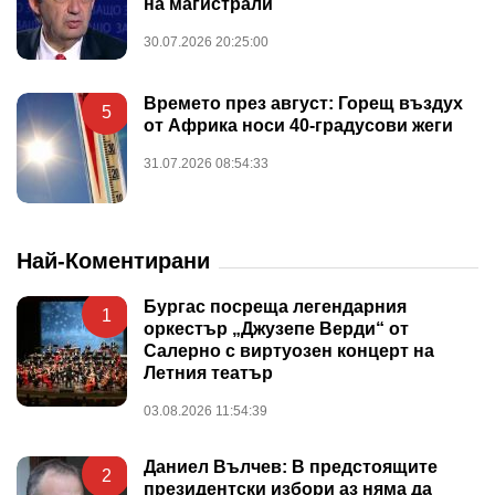
на магистрали
30.07.2026 20:25:00
Времето през август: Горещ въздух
5
от Африка носи 40-градусови жеги
31.07.2026 08:54:33
Най-Коментирани
Бургас посреща легендарния
1
оркестър „Джузепе Верди“ от
Салерно с виртуозен концерт на
Летния театър
03.08.2026 11:54:39
Даниел Вълчев: В предстоящите
2
президентски избори аз няма да