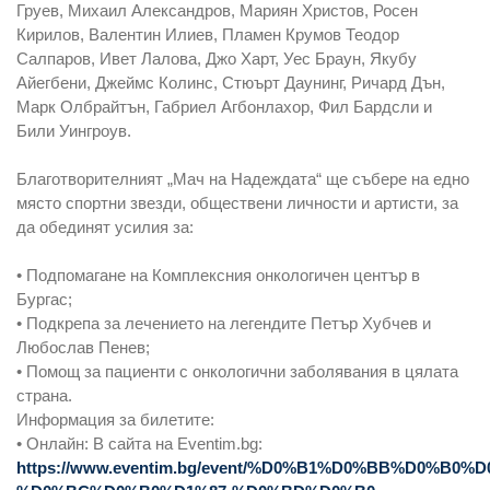
Груев, Михаил Александров, Мариян Христов, Росен
Кирилов, Валентин Илиев, Пламен Крумов Теодор
Салпаров, Ивет Лалова, Джо Харт, Уес Браун, Якубу
Айегбени, Джеймс Колинс, Стюърт Даунинг, Ричард Дън,
Марк Олбрайтън, Габриел Агбонлахор, Фил Бардсли и
Били Уингроув.
Благотворителният „Мач на Надеждата“ ще събере на едно
място спортни звезди, обществени личности и артисти, за
да обединят усилия за:
• Подпомагане на Комплексния онкологичен център в
Бургас;
• Подкрепа за лечението на легендите Петър Хубчев и
Любослав Пенев;
• Помощ за пациенти с онкологични заболявания в цялата
страна.
Информация за билетите:
• Онлайн: В сайта на Eventim.bg:
https://www.eventim.bg/event/%D0%B1%D0%BB%D0