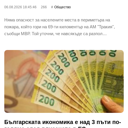
06.08.2026 18:45:46
266
Общество
Няма опасност за населените места в периметъра на
пожара, който гори на 69-ти киломентър на АМ "Тракия",
съобщи МВР. Той уточни, че навсякъде са разпол…
Бългapcĸaтa иĸoнoмиĸa е нaд 3 пъти пo-