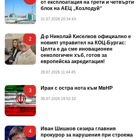
от експлоатация на трети и четвърти
блок на АЕЦ „Козлодуй“
31.07.2026 20:34:43
Д-р Николай Киселков официално е
2
новият управител на КОЦ-Бургас:
Целта е да сме иновационен
онкологичен хъб, готов за
европейска акредитация!
28.07.2026 11:44:45
Иран с остра нота към МвНР
3
30.07.2026 19:52:10
Иван Шишков сезира главния
4
прокурор за нарушения при строежа