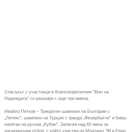
Списъкът с участници в благотворителния "Мач на
Надеждата" се разшири с още три имена.
Ивайло Петков – Трикратен шампион на България с
„Литекс“, шампион на Турция с гранда „Фенербахче“ и бивш
капитан на руския „Кубан“. Записва над 60 мача за
националния отбор, с който участва на Мондиал '98 и Евро