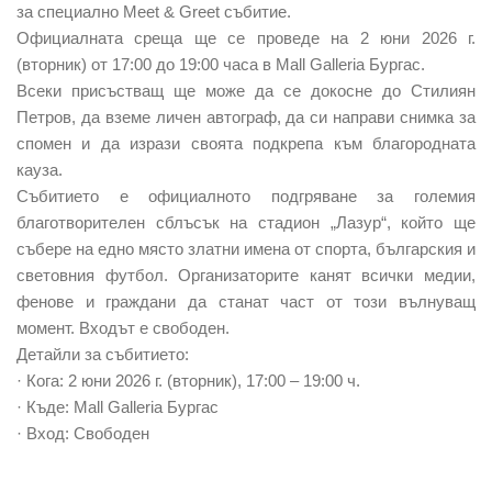
за специално Meet & Greet събитие.
Официалната среща ще се проведе на 2 юни 2026 г.
(вторник) от 17:00 до 19:00 часа в Mall Galleria Бургас.
Всеки присъстващ ще може да се докосне до Стилиян
Петров, да вземе личен автограф, да си направи снимка за
спомен и да изрази своята подкрепа към благородната
кауза.
Събитието е официалното подгряване за големия
благотворителен сблъсък на стадион „Лазур“, който ще
събере на едно място златни имена от спорта, българския и
световния футбол. Организаторите канят всички медии,
фенове и граждани да станат част от този вълнуващ
момент. Входът е свободен.
Детайли за събитието:
· Кога: 2 юни 2026 г. (вторник), 17:00 – 19:00 ч.
· Къде: Mall Galleria Бургас
· Вход: Свободен