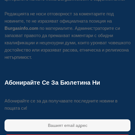
Редакцията не носи отговорност за коментарите под
новините, те не изразяват официалната позиция на
Burgasinfo.com
по материалите. Администраторите си
запазват правото да премахват коментари с обидни
квалификации и нецензурни думи, които уронват човешкото
достойнство или изразяват расова, етническа и религиозна
нетърпимост.
Абонирайте Се За Бюлетина Ни
Абонирайте се за да получавате последните новини в
пощата си!