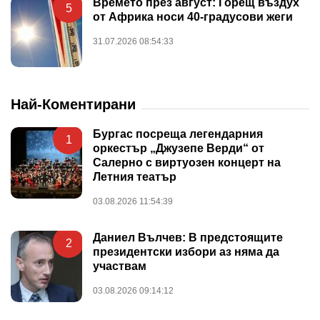
Времето през август: Горещ въздух
5
от Африка носи 40-градусови жеги
31.07.2026 08:54:33
Най-Коментирани
Бургас посреща легендарния
1
оркестър „Джузепе Верди“ от
Салерно с виртуозен концерт на
Летния театър
03.08.2026 11:54:39
Даниел Вълчев: В предстоящите
2
президентски избори аз няма да
участвам
03.08.2026 09:14:12