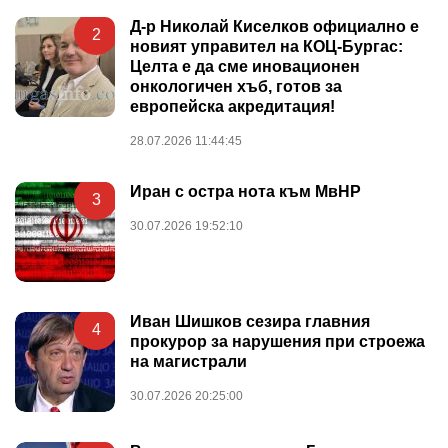
Д-р Николай Киселков официално е
2
новият управител на КОЦ-Бургас:
Целта е да сме иновационен
онкологичен хъб, готов за
европейска акредитация!
28.07.2026 11:44:45
Иран с остра нота към МвНР
3
30.07.2026 19:52:10
Иван Шишков сезира главния
4
прокурор за нарушения при строежа
на магистрали
30.07.2026 20:25:00