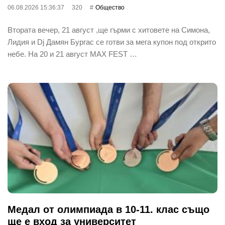
06.08.2026 15:36:37
320
Общество
Втората вечер, 21 август ,ще гърми с хитовете на Симона,
Лидия и Dj Дамян Бургас се готви за мега купон под открито
небе. На 20 и 21 август MAX FEST …
Медал от олимпиада в 10-11. клас също
ще е вход за университет