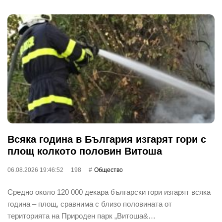
Всяка година в България изгарят гори с
площ колкото половин Витоша
06.08.2026 19:46:52
198
Общество
Средно около 120 000 декара български гори изгарят всяка
година – площ, сравнима с близо половината от
територията на Природен парк „Витоша&…