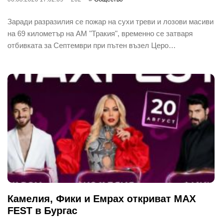
Заради разразилия се пожар на сухи треви и лозови масиви
на 69 километър на АМ "Тракия", временно се затваря
отбивката за Септември при пътен възел Церо…
Камелия, Фики и Емрах откриват MAX
FEST в Бургас