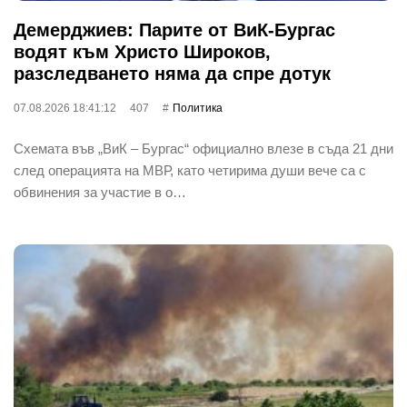
Демерджиев: Парите от ВиК-Бургас
водят към Христо Широков,
разследването няма да спре дотук
07.08.2026 18:41:12
407
Политика
Схемата във „ВиК – Бургас“ официално влезе в съда 21 дни
след операцията на МВР, като четирима души вече са с
обвинения за участие в о…