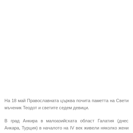
На 18 май Православната църква почита паметта на Свети
мъченик Теодот и светите седем девици.
В град Анкира в малоазийската област Галатия (днес
Анкара, Турция) в началото на IV век живели няколко жени