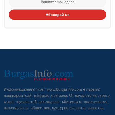
Абонирай ме
Информационният сайт www.burgasinfo.com е първият
новинарски сайт в Бургас и региона. От началото на своето
съществуване той проследява събитията от политически,
икономически, обществен, културен и спортен характер.