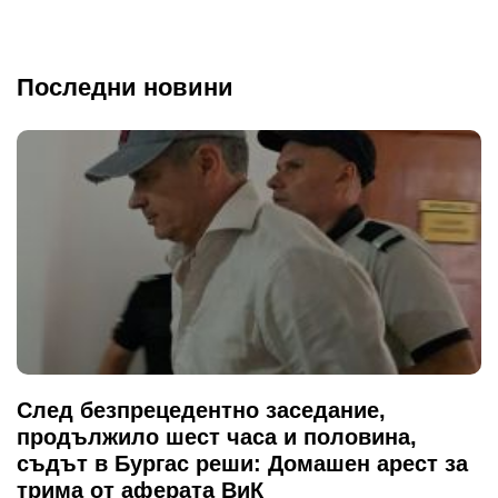
Последни новини
След безпрецедентно заседание,
продължило шест часа и половина,
съдът в Бургас реши: Домашен арест за
трима от аферата ВиК