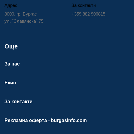
Адрес
За контакти
8000, гр. Бургас
+359 882 906815
ул. "Славянска" 75
Още
За нас
Екип
За контакти
Рекламна оферта - burgasinfo.com