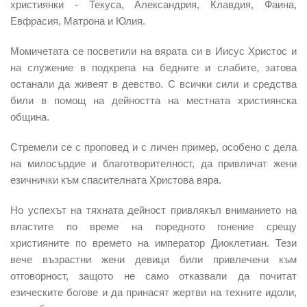
християнки - Текуса, Александрия, Клавдия, Фаина,
Евфрасия, Матрона и Юлия.
Момичетата се посветили на вярата си в Иисус Христос и
на служение в подкрепа на бедните и слабите, затова
останали да живеят в девство. С всички сили и средства
били в помощ на дейността на местната християнска
община.
Стремели се с проповед и с личен пример, особено с дела
на милосърдие и благотворителност, да привличат жени
езичнички към спасителната Христова вяра.
Но успехът на тяхната дейност привлякъл вниманието на
властите по време на поредното гонение срещу
християните по времето на император Диоклетиан. Тези
вече възрастни жени девици били привлечени към
отговорност, защото не само отказвали да почитат
езическите богове и да принасят жертви на техните идоли,