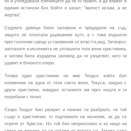
но и убеждавали езичниците да не го правят, а да вярват в
единия истински Бог, Който е казал: "милост искам, а не
жертва".
Седемте девици били заловени и предадени на съд,
защото не почитали държавния култ, а с това вършели
престъпление срещу установения от властта ред. Затворът,
заплахите и мъченията не уплашили тези жени християнки,
и затова била издадена заповед да ги умъртвят, като ги
удавят в близкото езеро.
Тогава един християнин на име Теодот, който бил
племенник на една от тези свети жени, Текуса, заедно с
други християни, извадил останките им през нощта и ги
погребали с почит.
Скоро Теодот бил разкрит и понеже се разбрало, че той
също е християнин, го подложили на мъчения, за да се
отрече от Христос. Но той бил непреклонен и за нищо на
света не желаел да се откаже от вярата си. Затова след