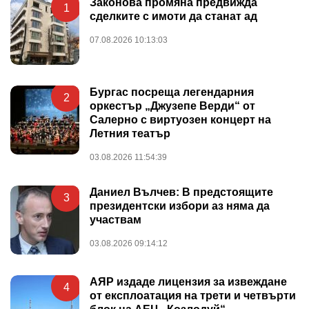
Законова промяна предвижда
1
сделките с имоти да станат ад
07.08.2026 10:13:03
Бургас посреща легендарния
2
оркестър „Джузепе Верди“ от
Салерно с виртуозен концерт на
Летния театър
03.08.2026 11:54:39
Даниел Вълчев: В предстоящите
3
президентски избори аз няма да
участвам
03.08.2026 09:14:12
АЯР издаде лицензия за извеждане
4
от експлоатация на трети и четвърти