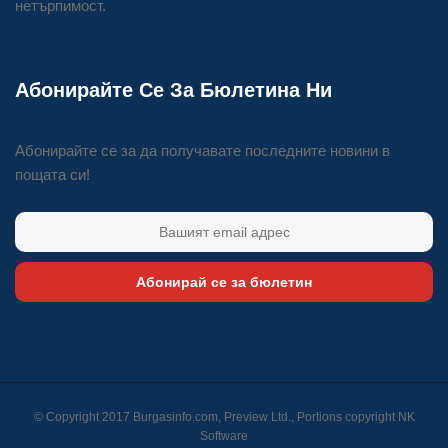
нетърпимост.
Абонирайте Се За Бюлетина Ни
Абонирайте се за да получавате последните новини в
пощата си!
Абонирай се за бюлетин
© Copyright 2017 Burgasinfo.com, Preview Ltd., Portions copyright
NK
Software