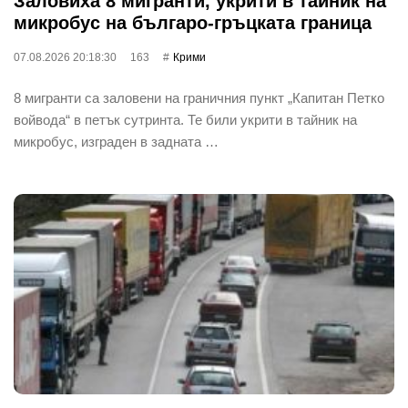
Заловиха 8 мигранти, укрити в тайник на
микробус на българо-гръцката граница
07.08.2026 20:18:30
163
Крими
8 мигранти са заловени на граничния пункт „Капитан Петко
войвода“ в петък сутринта. Те били укрити в тайник на
микробус, изграден в задната …