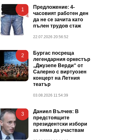
Предложение: 4-
1
часовият работен ден
да не се зачита като
пълен трудов стаж
22.07.2026 20:56:52
Бургас посреща
2
легендарния оркестър
„Джузепе Верди“ от
Салерно с виртуозен
концерт на Летния
театър
03.08.2026 11:54:39
Даниел Вълчев: В
3
предстоящите
президентски избори
аз няма да участвам