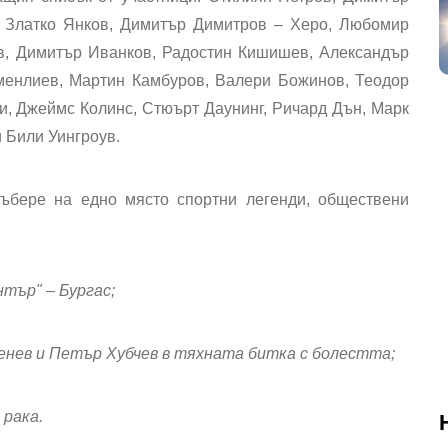
, Златко Янков, Димитър Димитров – Херо, Любомир
в, Димитър Иванков, Радостин Кишишев, Александър
менлиев, Мартин Камбуров, Валери Божинов, Теодор
и, Джеймс Колинс, Стюърт Даунинг, Ричард Дън, Марк
 Били Уингроув.
ъбере на едно място спортни легенди, обществени
нтър" – Бургас;
енев и Петър Хубчев в тяхната битка с болестта;
 рака.