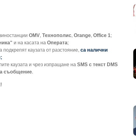
зиностанции
OMV
,
Технополис
,
Orange
,
Office 1
;
ника“
и на касата на
Операта
;
да подкрепят каузата от разстояние,
са налични
g
;
ите каузата и чрез изпращане на
SMS с текст DMS
 за съобщение
.
!