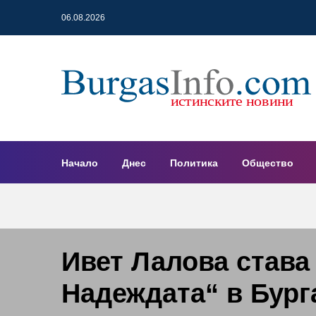
06.08.2026
Начало
Днес
Политика
Общество
Ивет Лалова става 
Надеждата“ в Бург