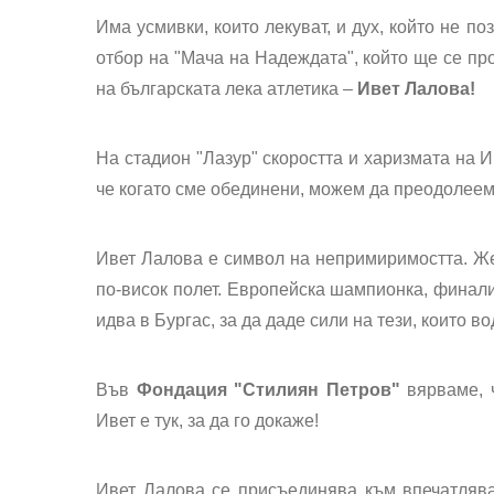
Има усмивки, които лекуват, и дух, който не п
отбор на "Мача на Надеждата", който ще се п
на българската лека атлетика –
Ивет Лалова!
На стадион "Лазур" скоростта и харизмата на И
че когато сме обединени, можем да преодолеем 
Ивет Лалова е символ на непримиримостта. Жен
по-висок полет. Европейска шампионка, финали
идва в Бургас, за да даде сили на тези, които в
Във
Фондация "Стилиян Петров"
вярваме, ч
Ивет е тук, за да го докаже!
Ивет Лалова се присъединява към впечатлява