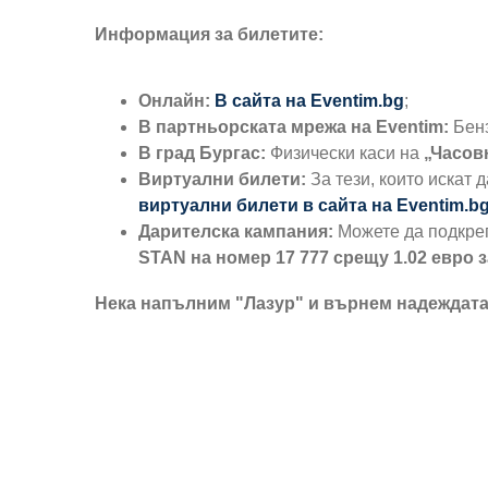
Информация за билетите:
Онлайн:
В сайта на
Eventim.bg
;
В партньорската мрежа на Eventim:
Бен
В град Бургас:
Физически каси на
„Часов
Виртуални билети:
За тези, които искат 
виртуални билети в сайта на
Eventim.b
Дарителска кампания:
Можете да подкреп
STAN на номер 17 777 срещу 1.02 евро
Нека напълним "Лазур" и върнем надеждата