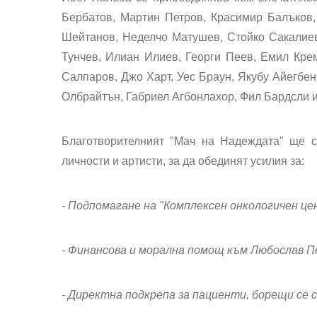
Бербатов, Мартин Петров, Красимир Балъков
Шейтанов, Неделчо Матушев, Стойко Сакалие
Тунчев, Илиан Илиев, Георги Пеев, Емил Кре
Салпаров, Джо Харт, Уес Браун, Якубу Айегбен
Олбрайтън, Габриел Агбонлахор, Фил Бардсли и
Благотворителният "Мач на Надеждата" ще с
личности и артисти, за да обединят усилия за:
- Подпомагане на "Комплексен онкологичен це
- Финансова и морална помощ към Любослав П
- Директна подкрепа за пациенти, борещи се с