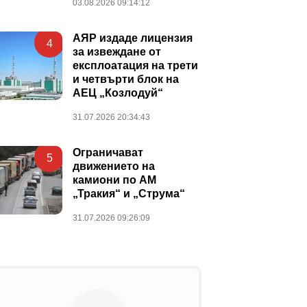
03.08.2026 09:14:12
АЯР издаде лицензия
4
за извеждане от
експлоатация на трети
и четвърти блок на
АЕЦ „Козлодуй“
31.07.2026 20:34:43
Ограничават
5
движението на
камиони по АМ
„Тракия“ и „Струма“
31.07.2026 09:26:09