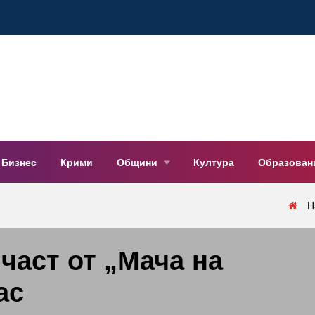
Бизнес
Крими
Общини
Култура
Образован
Н
част от „Мача на
ас