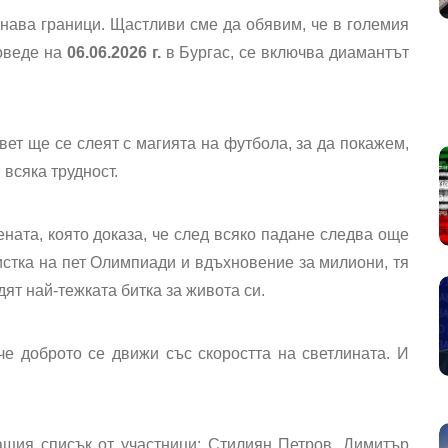
ознава граници. Щастливи сме да обявим, че в големия
роведе на
06.06.2026 г.
в Бургас, се включва диамантът
вет ще се слеят с магията на футбола, за да покажем,
всяка трудност.
ата, която доказа, че след всяко падане следва още
стка на пет Олимпиади и вдъхновение за милиони, тя
одят най-тежката битка за живота си.
е доброто се движи със скоростта на светлината. И
щия списък от участници: Стилиян Петров, Димитър