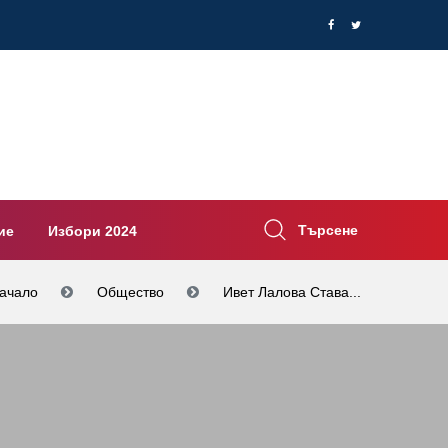
Търсене
ие
Избори 2024
ачало
Общество
Ивет Лалова Става...