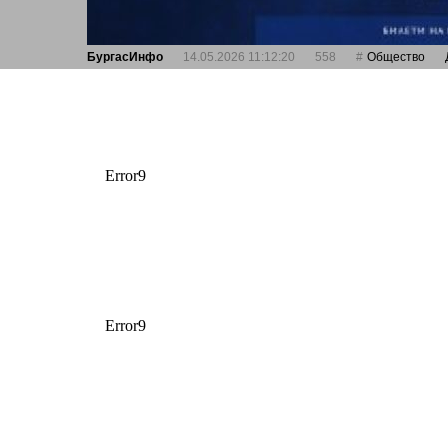
БургасИнфо
14.05.2026 11:12:20
558
Общество