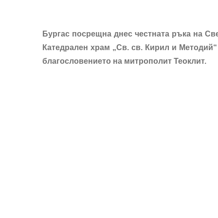
Бургас
посрещна днес
честната ръка на Св
Катедрален храм „Св. св. Кирил и Методий
благословението на митрополит Теоклит.