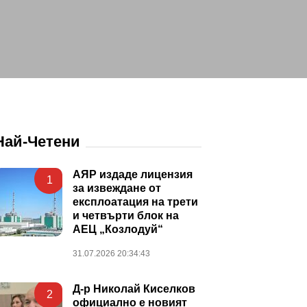
Най-Четени
АЯР издаде лицензия
1
за извеждане от
експлоатация на трети
и четвърти блок на
АЕЦ „Козлодуй“
31.07.2026 20:34:43
Д-р Николай Киселков
2
официално е новият