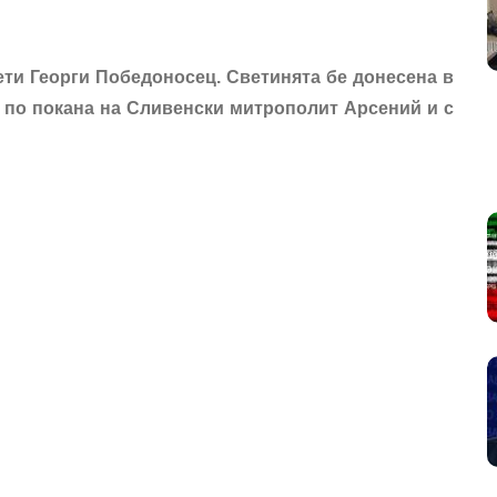
ети Георги Победоносец. Светинята
бе
донесена в
“ по покана на Сливенски митрополит Арсений и с