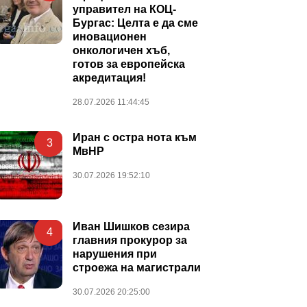
управител на КОЦ-
Бургас: Целта е да сме
иновационен
онкологичен хъб,
готов за европейска
акредитация!
28.07.2026 11:44:45
Иран с остра нота към
3
МвНР
30.07.2026 19:52:10
Иван Шишков сезира
4
главния прокурор за
нарушения при
строежа на магистрали
30.07.2026 20:25:00