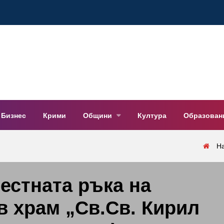
Бизнес
Крими
Общини
Култура
Образован
Н
естната ръка на
 в храм „Св.Св. Кирил