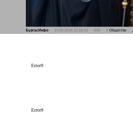
БургасИнфо
10.05.2026 22:19:13
639
Общество