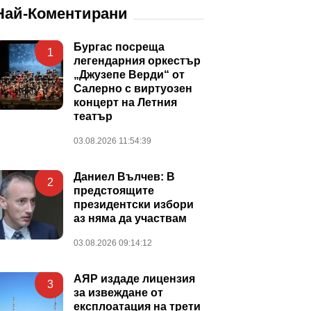
Най-Коментирани
Бургас посреща
1
легендарния оркестър
„Джузепе Верди“ от
Салерно с виртуозен
концерт на Летния
театър
03.08.2026 11:54:39
Даниел Вълчев: В
2
предстоящите
президентски избори
аз няма да участвам
03.08.2026 09:14:12
АЯР издаде лицензия
3
за извеждане от
експлоатация на трети