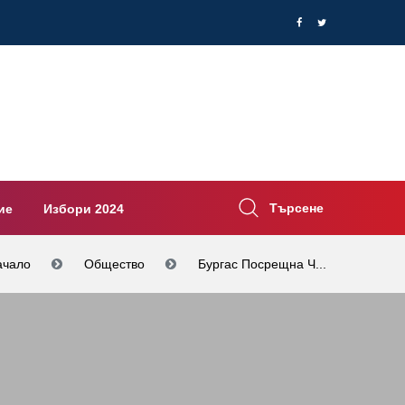
Търсене
ие
Избори 2024
ачало
Общество
Бургас Посрещна Ч...