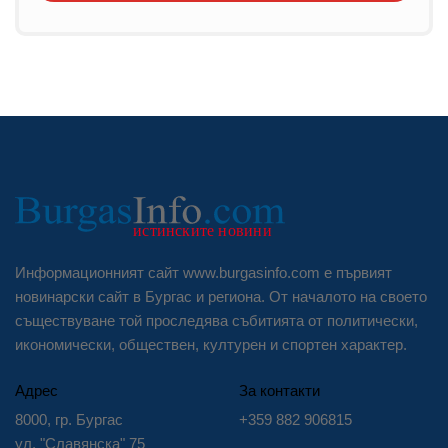
Информационният сайт www.burgasinfo.com е първият
новинарски сайт в Бургас и региона. От началото на своето
съществуване той проследява събитията от политически,
икономически, обществен, културен и спортен характер.
Адрес
За контакти
8000, гр. Бургас
+359 882 906815
ул. "Славянска" 75