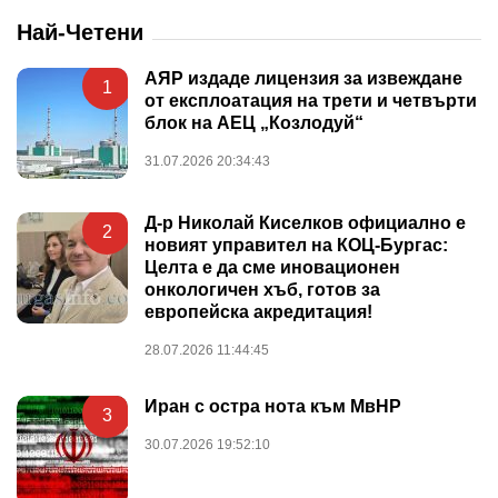
Най-Четени
АЯР издаде лицензия за извеждане
1
от експлоатация на трети и четвърти
блок на АЕЦ „Козлодуй“
31.07.2026 20:34:43
Д-р Николай Киселков официално е
2
новият управител на КОЦ-Бургас:
Целта е да сме иновационен
онкологичен хъб, готов за
европейска акредитация!
28.07.2026 11:44:45
Иран с остра нота към МвНР
3
30.07.2026 19:52:10