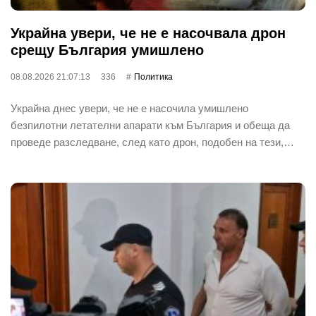
Украйна увери, че не е насочвала дрон
срещу България умишлено
08.08.2026 21:07:13
336
Политика
Украйна днес увери, че не е насочила умишлено
безпилотни летателни апарати към България и обеща да
проведе разследване, след като дрон, подобен на тези,…