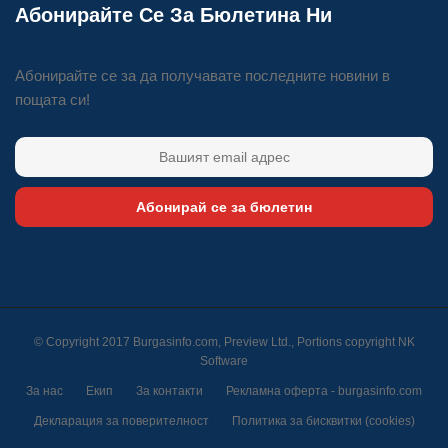
Абонирайте Се За Бюлетина Ни
Абонирайте се за да получавате последните новини в
пощата си!
Абонирай се за бюлетин
© Copyright 2017 Burgasinfo.com, Preview Ltd., Portions copyright
NK
Software
За нас
Екип
За контакти
Рекламна оферта - burgasinfo.com
Декларация за поверителност
Политика за бисквитки (cookies)