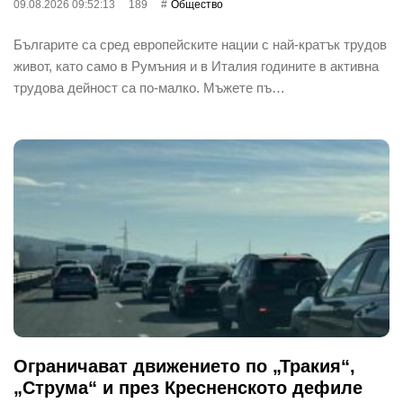
09.08.2026 09:52:13
189
Общество
Българите са сред европейските нации с най-кратък трудов
живот, като само в Румъния и в Италия годините в активна
трудова дейност са по-малко. Мъжете пъ…
Ограничават движението по „Тракия“,
„Струма“ и през Кресненското дефиле