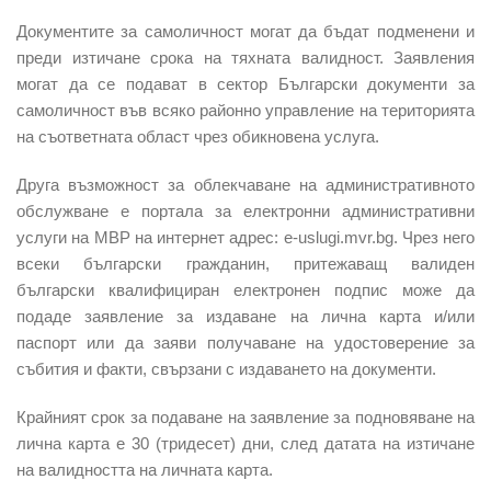
Документите за самоличност могат да бъдат подменени и
преди изтичане срока на тяхната валидност. Заявления
могат да се подават в сектор Български документи за
самоличност във всяко районно управление на територията
на съответната област чрез обикновена услуга.
Друга възможност за облекчаване на административното
обслужване е портала за електронни административни
услуги на МВР на интернет адрес: e-uslugi.mvr.bg. Чрез него
всеки български гражданин, притежаващ валиден
български квалифициран електронен подпис може да
подаде заявление за издаване на лична карта и/или
паспорт или да заяви получаване на удостоверение за
събития и факти, свързани с издаването на документи.
Крайният срок за подаване на заявление за подновяване на
лична карта е 30 (тридесет) дни, след датата на изтичане
на валидността на личната карта.