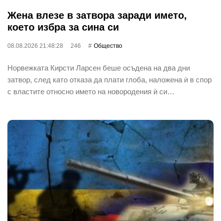
Жена влезе в затвора заради името,
което избра за сина си
08.08.2026 21:48:28
246
Общество
Норвежката Кирсти Ларсен беше осъдена на два дни
затвор, след като отказа да плати глоба, наложена ѝ в спор
с властите относно името на новородения ѝ си…