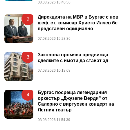
08.08.2026 18:40:56
Дирекцията на МВР в Бургас с нов
2
шеф, ст. комисар Христо Илчев бе
представен официално
07.08.2026 15:28:36
Законова промяна предвижда
3
сделките с имоти да станат ад
07.08.2026 10:13:03
Бургас посреща легендарния
4
оркестър „Джузепе Верди“ от
Салерно с виртуозен концерт на
Летния театър
03.08.2026 11:54:39