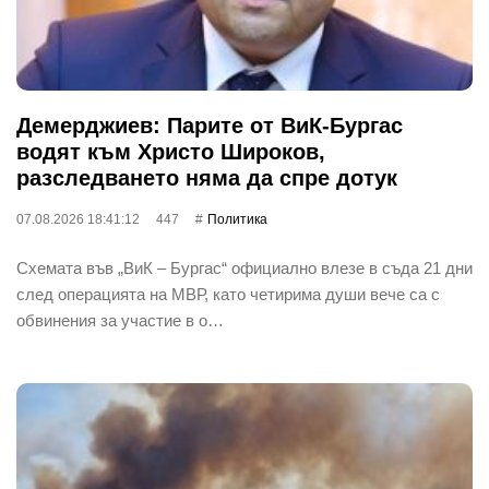
Демерджиев: Парите от ВиК-Бургас
водят към Христо Широков,
разследването няма да спре дотук
07.08.2026 18:41:12
447
Политика
Схемата във „ВиК – Бургас“ официално влезе в съда 21 дни
след операцията на МВР, като четирима души вече са с
обвинения за участие в о…