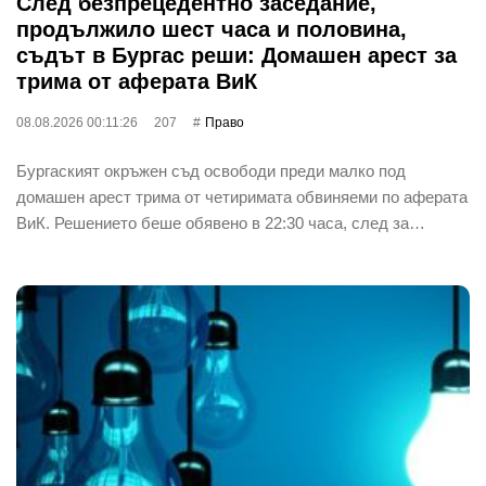
След безпрецедентно заседание,
продължило шест часа и половина,
съдът в Бургас реши: Домашен арест за
трима от аферата ВиК
08.08.2026 00:11:26
207
Право
Бургаският окръжен съд освободи преди малко под
домашен арест трима от четиримата обвиняеми по аферата
ВиК. Решението беше обявено в 22:30 часа, след за…