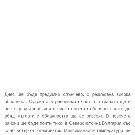
Днес ще бъде
предимно слънчево,
с разкъсана висока
облачност. Сутринта в
равнинната част от страната ще е
все още мъгливо
или с ниска слоеста облачност, като до
обяд мъглата и облачността ще се разсеят. В повечето
райони ще бъде почти тихо, в Североизточна България със
слаб вятър от юг-югоизток. Максималните температури ще