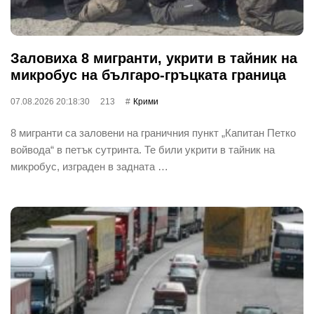
Заловиха 8 мигранти, укрити в тайник на
микробус на българо-гръцката граница
07.08.2026 20:18:30
213
Крими
8 мигранти са заловени на граничния пункт „Капитан Петко
войвода“ в петък сутринта. Те били укрити в тайник на
микробус, изграден в задната …