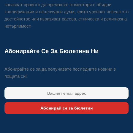
запазват правото да премахват коментари с обидни
квалификации и нецензурни думи, които уронват човешкото
достойнство или изразяват расова, етническа и религиозна
нетърпимост.
Абонирайте Се За Бюлетина Ни
Абонирайте се за да получавате последните новини в
пощата си!
Абонирай се за бюлетин