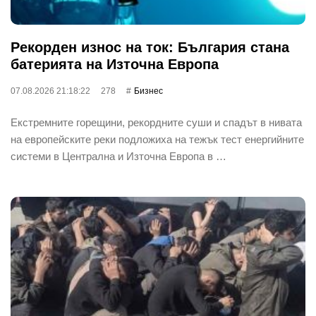
Рекорден износ на ток: България стана
батерията на Източна Европа
07.08.2026 21:18:22
278
Бизнес
Екстремните горещини, рекордните суши и спадът в нивата
на европейските реки подложиха на тежък тест енергийните
системи в Централна и Източна Европа в …