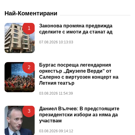
Най-Коментирани
Законова промяна предвижда
1
сделките с имоти да станат ад
07.08.2026 10:13:03
Бургас посреща легендарния
2
оркестър „Джузепе Верди“ от
Салерно с виртуозен концерт на
Летния театър
03.08.2026 11:54:39
Даниел Вълчев: В предстоящите
3
президентски избори аз няма да
участвам
03.08.2026 09:14:12