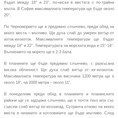
бъдат между 18° и 23°, по-ниски в местата с по-трайна
мъгла. В София максималната температура ще бъде около
20°.
По Черноморието ще е предимно слънчево, преди обяд на
много места – мъгливо. Ще духа слаб до умерен вятър от
изток-югоизток. Максималните температури ще бъдат
между 18° и 22°. Температурата на морската вода е 15°-18°.
Вълнението на морето ще е 2-3 бала.
В планините ще бъде предимно слънчево,
с разкъсана
висока облачност.
Ще духа слаб вятър от юг-югоизток.
Максималната температура на височина 1200 метра ще е
около 18°, на 2000 метра – около 11°.
В понеделник преди обяд в планините и планинските
райони ще се задържи слънчево, ще е почти тихо или със
съвсем слаб вятър юг-югозапад. Сутринта отново на много
места в низините и котловините ще бъде мъгливо. След