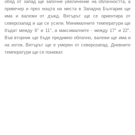
обяд от запад ще започне увеличение на облачността, а
привечер и през нощта на места в Западна България ще
има и валежи от дъжд. Вятърът ще се ориентира от
северозапад и ще се усили. Минималните температури ще
бъдат между 6° и 11°, а максималните - между 17° и 22°.
Във вторник ще бъде предимно облачно, валежи ще има и
на изток. Вятърът ще е умерен от северозапад. Дневните
температури ще се понижат.