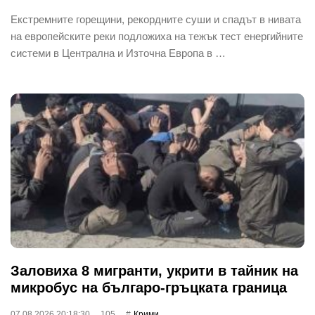
Екстремните горещини, рекордните суши и спадът в нивата
на европейските реки подложиха на тежък тест енергийните
системи в Централна и Източна Европа в …
Заловиха 8 мигранти, укрити в тайник на
микробус на българо-гръцката граница
07.08.2026 20:18:30
105
Крими