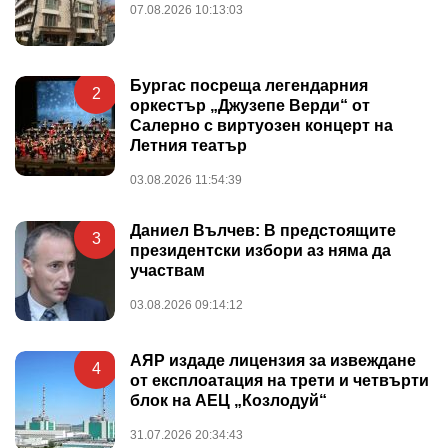
07.08.2026 10:13:03
Бургас посреща легендарния
2
оркестър „Джузепе Верди“ от
Салерно с виртуозен концерт на
Летния театър
03.08.2026 11:54:39
Даниел Вълчев: В предстоящите
3
президентски избори аз няма да
участвам
03.08.2026 09:14:12
АЯР издаде лицензия за извеждане
4
от експлоатация на трети и четвърти
блок на АЕЦ „Козлодуй“
31.07.2026 20:34:43