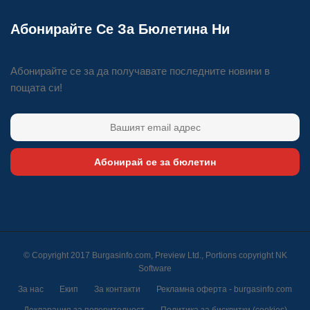
Абонирайте Се За Бюлетина Ни
Абонирайте се за да получавате последните новини в
пощата си!
Абонирай се за бюлетин
© Copyright 2017 Burgasinfo.com, Preview Ltd., Portions copyright
NK
Software
За нас
Екип
За контакти
Рекламна оферта - burgasinfo.com
Декларация за поверителност
Политика за бисквитки (cookies)