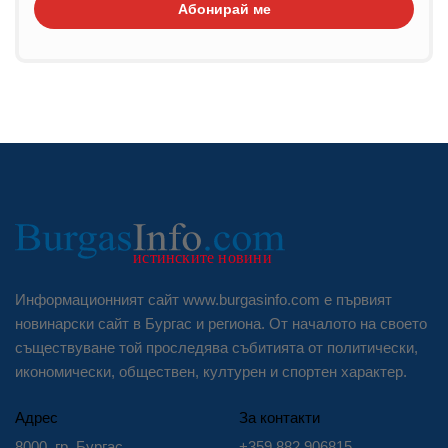
Абонирай ме
Информационният сайт www.burgasinfo.com е първият
новинарски сайт в Бургас и региона. От началото на своето
съществуване той проследява събитията от политически,
икономически, обществен, културен и спортен характер.
Адрес
За контакти
8000, гр. Бургас
+359 882 906815