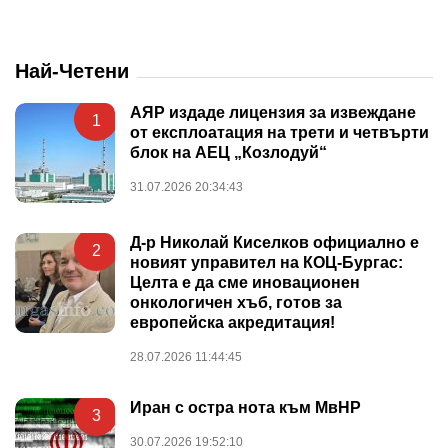
Най-Четени
АЯР издаде лицензия за извеждане
1
от експлоатация на трети и четвърти
блок на АЕЦ „Козлодуй“
31.07.2026 20:34:43
Д-р Николай Киселков официално е
2
новият управител на КОЦ-Бургас:
Целта е да сме иновационен
онкологичен хъб, готов за
европейска акредитация!
28.07.2026 11:44:45
Иран с остра нота към МвНР
3
30.07.2026 19:52:10