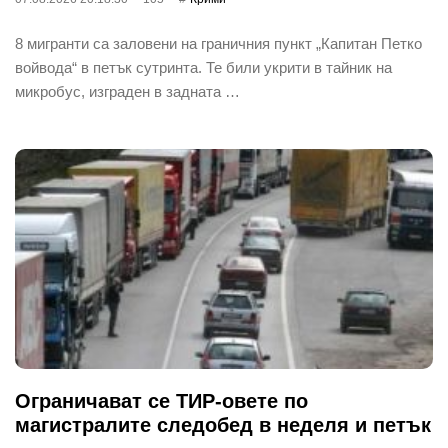
8 мигранти са заловени на граничния пункт „Капитан Петко
войвода“ в петък сутринта. Те били укрити в тайник на
микробус, изграден в задната …
Ограничават се ТИР-овете по
магистралите следобед в неделя и петък