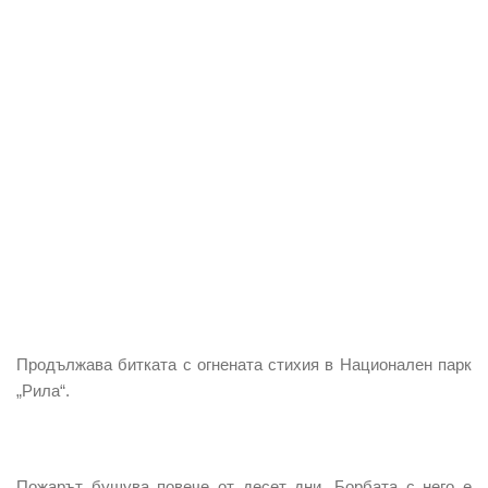
Продължава битката
с огнената стихия в
Национален парк
„Рила“
.
Пожарът
бушува повече от десет дни.
Борбата
с него е