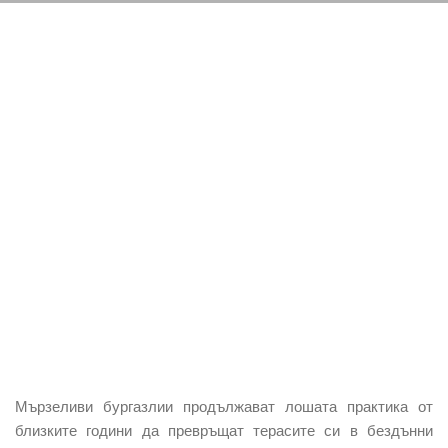
Мързеливи бургазлии продължават лошата практика от
близките години да превръщат терасите си в бездънни