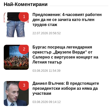
Най-Коментирани
Предложение: 4-часовият работен
1
ден да не се зачита като пълен
трудов стаж
22.07.2026 20:56:52
Бургас посреща легендарния
2
оркестър „Джузепе Верди“ от
Салерно с виртуозен концерт на
Летния театър
03.08.2026 11:54:39
Даниел Вълчев: В предстоящите
3
президентски избори аз няма да
участвам
03.08.2026 09:14:12