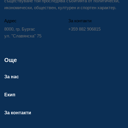
съществуване той проследява събитията от политически,
икономически, обществен, културен и спортен характер.
Адрес
За контакти
8000, гр. Бургас
+359 882 906815
ул. "Славянска" 75
Още
За нас
Екип
За контакти