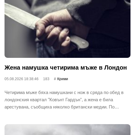
Жена намушка четирима мъже в Лондон
05.08.2026 18:38:46
183
Крими
Четирима мъже бяха намушкани с нож в сряда по обед в
лондонския квартал "Ковънт Гардън", а жена е била
арестувана, съобщиха няколко британски медии. По…