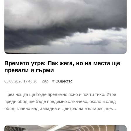
Времето утре: Пак жега, но на места ще
превали и гърми
05.08.2026 17:43:20
292
Общество
През нощта ще бъде предимно ясно и почти тихо. Утре
преди обяд ще бъде предимно слънчево, около и след
обяд, главно над Западна и Централна България, ще…