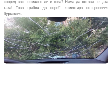
според вас нормално ли е това? Няма да оставя нещата
така! Това трябва да спре!“, коментира потърпевиия
бургазлия.