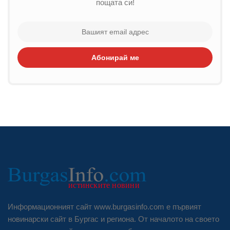
пощата си!
Абонирай ме
Информационният сайт www.burgasinfo.com е първият
новинарски сайт в Бургас и региона. От началото на своето