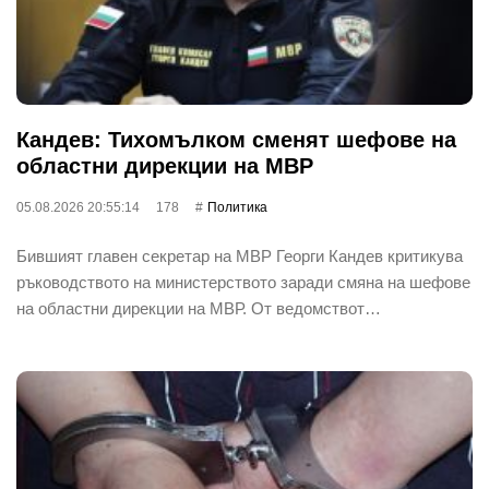
Кандев: Тихомълком сменят шефове на
областни дирекции на МВР
05.08.2026 20:55:14
178
Политика
Бившият главен секретар на МВР Георги Кандев критикува
ръководството на министерството заради смяна на шефове
на областни дирекции на МВР. От ведомствот…