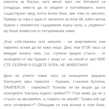
кошчета за боклук, като мятат през тях битовите си
отпадъци, вместо да ги хвърлят в контейнерите, които
съществуват пред почти всеки блок, при това по няколко.
Пример за това е един от жителите на блок 66, който метна
буркан с неизвестно съдържание върху кола, а „подвигът“
му беше оповестен от потърпевшия човек.
„Към собственика или няколко - на апартаменти към
паркинга искам да ви кажа нещо. Днес във 07:00 часа си
виждам колата така, със счупено предно стъкло - от
изхвърлен от вас буркан с нещо си - на някой от вас! ВИЕ
СТЕ СЕЛЯНИ !!! БЪДЕТЕ ХОРА, НЕ ЖИВОТНИ!!!
Дано не убиете човек като си изхвърляте редовно
боклуците през терасите - буркани, стъклени бутилки,
ПАМПЕРСИ - сериозно?! Толкова ли ви мързи да си
изхвърлите боклука където трябва??? Утре може да не е
стъкло на автомобил, а главата на някой!!! Тогава кой ще
носи отговорност? Обръщам се към всички в този блок-