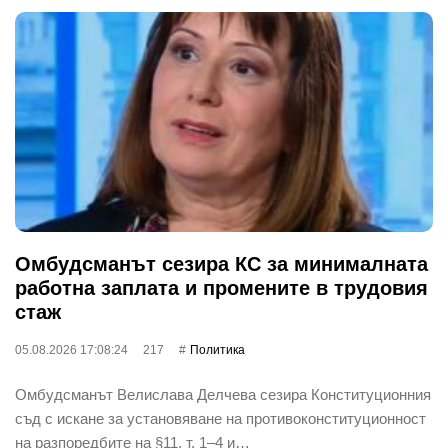
Омбудсманът сезира КС за минималната
работна заплата и промените в трудовия
стаж
05.08.2026 17:08:24
217
Политика
Омбудсманът Велислава Делчева сезира Конституционния
съд с искане за установяване на противоконституционност
на разпоредбите на §11, т. 1–4 и…