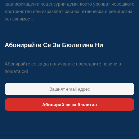
квалификации и нецензурни думи, които уронват човешкото
достойнство или изразяват расова, етническа и религиозна
нетърпимост.
Абонирайте Се За Бюлетина Ни
Абонирайте се за да получавате последните новини в
пощата си!
Абонирай се за бюлетин