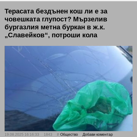
Терасата бездънен кош ли е за
човешката глупост? Мързелив
бургазлия метна буркан в ж.к.
„Славейков“, потроши кола
19.08.2025 16:16:33
1843
Общество
Добави коментар