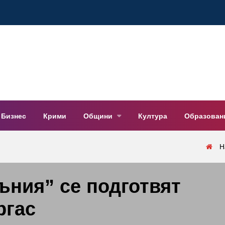
Бизнес
Крими
Общини
Култура
Образован
Н
ъния” се подготвят
ргас