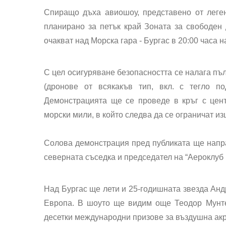
Спиращо дъха авиошоу, представено от леген
планирано за петък край Зоната за свободен
очакват над Морска гара - Бургас в 20:00 часа на
С цел осигуряване безопасността се налага пъл
(дронове от всякакъв тип, вкл. с тегло п
Демонстрацията ще се проведе в кръг с цент
морски мили, в който следва да се ограничат и
Солова демонстрация пред публиката ще напра
северната съседка и председател на “Аероклуб
Над Бургас ще лети и 25-годишната звезда Анд
Европа. В шоуто ще видим още Теодор Мунте
десетки международни призове за въздушна акр