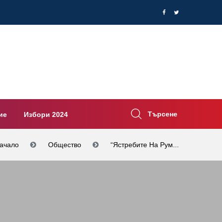
Търсене
ие
Избори 2024
ачало
Общество
“Ястребите На Рум...