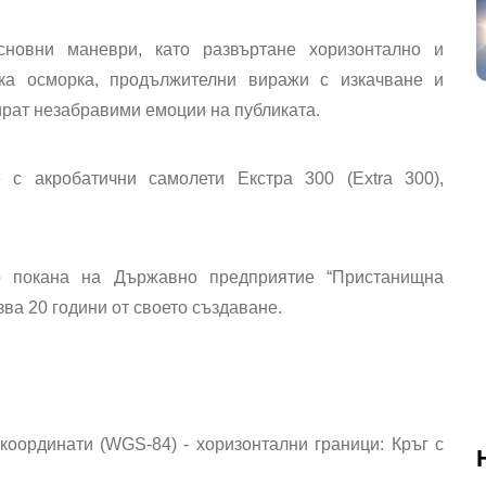
сновни маневри, като развъртане хоризонтално и
ска осморка, продължителни виражи с изкачване и
тират незабравими емоции на публиката.
с акробатични самолети Екстра 300 (Extra 300),
о покана на Държавно предприятие “Пристанищна
зва 20 години от своето създаване.
координати (WGS-84) - хоризонтални граници: Кръг с