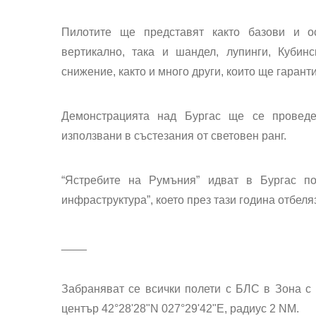
Пилотите ще представят както базови и о
вертикално, така и шандел, лупинги, Кубин
снижение, както и много други, които ще гаран
Демонстрацията над Бургас ще се проведе 
използвани в състезания от световен ранг.
“Ястребите на Румъния” идват в Бургас п
инфраструктура”, което през тази година отбеля
____
Забраняват се всички полети с БЛС в Зона с 
център 42°28'28"N 027°29'42"E, радиус 2 NM.