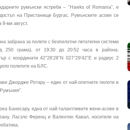
дарните румънски ястреби – "Hawks of Romania", е
 достъп на Пристанище Бургас. Румънските асове се
 8-ми август.
на забрана за полети с безпилотни летателни системи
од 250 грама), от 19:30 до 20:52 часа в района.
ър с координати 42°28'28"N 027°29'42"E и радиус 2
зцяло полетите на БЛС.
ви Джордже Ротару – един от най-опитните пилоти в
 Румъния”.
реа Банесару, една от най-талантливите жени-асове в
ану, Ласзло Ференц и Валентин Кавал, носители на
обатика.