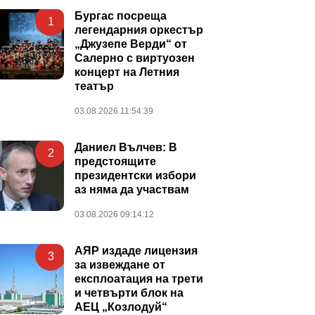
Бургас посреща
1
легендарния оркестър
„Джузепе Верди“ от
Салерно с виртуозен
концерт на Летния
театър
03.08.2026 11:54:39
Даниел Вълчев: В
2
предстоящите
президентски избори
аз няма да участвам
03.08.2026 09:14:12
АЯР издаде лицензия
3
за извеждане от
експлоатация на трети
и четвърти блок на
АЕЦ „Козлодуй“