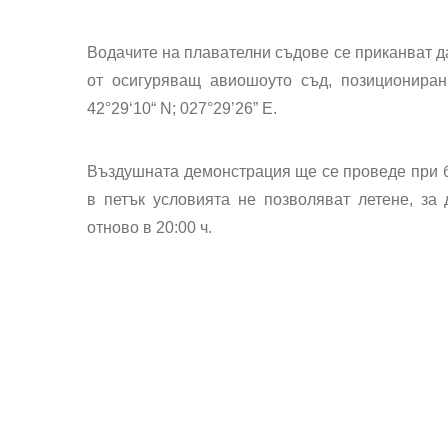
Водачите на плавателни съдове се приканват да
от осигуряващ авиошоуто съд, позициониран
42°29‘10“ N; 027°29’26” E.
Въздушната демонстрация ще се проведе при бл
в петък условията не позволяват летене, за 
отново в 20:00 ч.