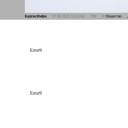
БургасИнфо
07.08.2025 15:42:02
799
Общество