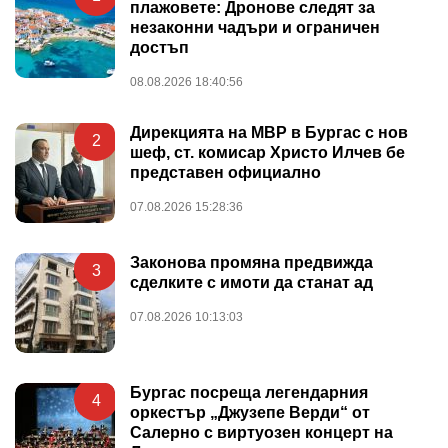
плажовете: Дронове следят за
незаконни чадъри и ограничен
достъп
08.08.2026 18:40:56
Дирекцията на МВР в Бургас с нов
2
шеф, ст. комисар Христо Илчев бе
представен официално
07.08.2026 15:28:36
Законова промяна предвижда
3
сделките с имоти да станат ад
07.08.2026 10:13:03
Бургас посреща легендарния
4
оркестър „Джузепе Верди“ от
Салерно с виртуозен концерт на