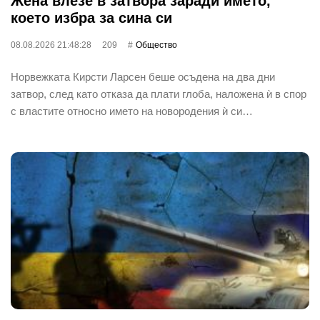
Жена влезе в затвора заради името,
което избра за сина си
08.08.2026 21:48:28
209
Общество
Норвежката Кирсти Ларсен беше осъдена на два дни
затвор, след като отказа да плати глоба, наложена ѝ в спор
с властите относно името на новородения ѝ си…