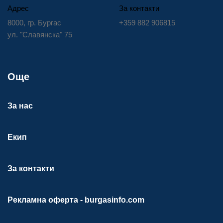
Адрес
За контакти
8000, гр. Бургас
+359 882 906815
ул. "Славянска" 75
Още
За нас
Екип
За контакти
Рекламна оферта - burgasinfo.com