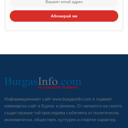
Абонирай ме
Информационният сайт www.burgasinfo.com е първият
новинарски сайт в Бургас и региона. От началото на своето
съществуване той проследява събитията от политически,
икономически, обществен, културен и спортен характер.