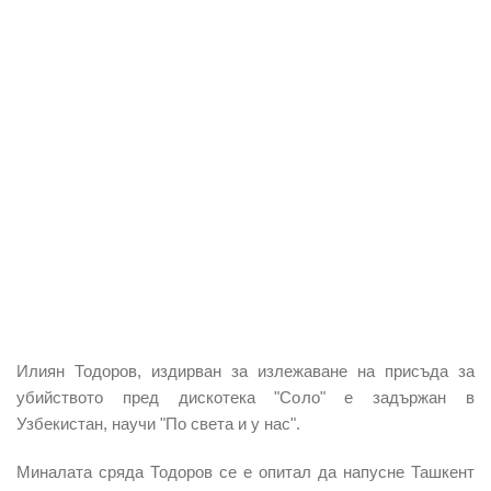
Илиян Тодоров, издирван за излежаване на присъда за
убийството пред дискотека "Соло" е задържан в
Узбекистан, научи "По света и у нас".
Миналата сряда Тодоров се е опитал да напусне Ташкент