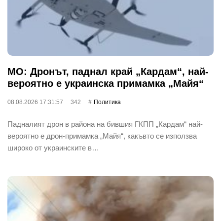
МО: Дронът, паднал край „Кардам“, най-
вероятно е украинска примамка „Майя“
08.08.2026 17:31:57
342
Политика
Падналият дрон в района на бившия ГКПП „Кардам“ най-
вероятно е дрон-примамка „Майя“, какъвто се използва
широко от украинските в…