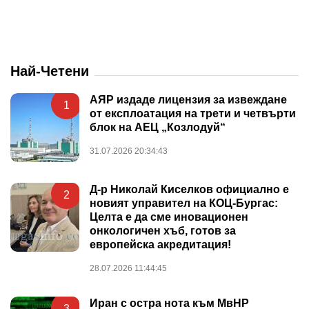
Най-Четени
АЯР издаде лицензия за извеждане
1
от експлоатация на трети и четвърти
блок на АЕЦ „Козлодуй“
31.07.2026 20:34:43
Д-р Николай Киселков официално е
2
новият управител на КОЦ-Бургас:
Целта е да сме иновационен
онкологичен хъб, готов за
европейска акредитация!
28.07.2026 11:44:45
Иран с остра нота към МвНР
3