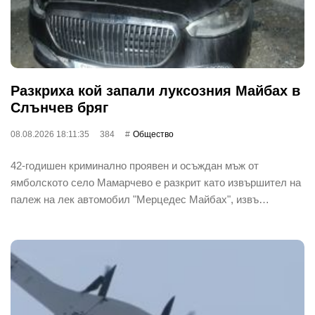
Разкриха кой запали луксозния Майбах в
Слънчев бряг
08.08.2026 18:11:35
384
Общество
42-годишен криминално проявен и осъждан мъж от
ямболското село Мамарчево е разкрит като извършител на
палеж на лек автомобил "Мерцедес Майбах", извъ…