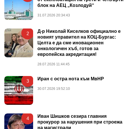
блок на АЕЦ „Козлодуй“
31.07.2026 20:34:43
Д-р Николай Киселков официално е
2
новият управител на КОЦ-Бургас:
Целта е да сме иновационен
онкологичен хъб, готов за
европейска акредитация!
28.07.2026 11:44:45
Иран с остра нота към МвНР
3
30.07.2026 19:52:10
Иван Шишков сезира главния
4
прокурор за нарушения при строежа
на магистрали