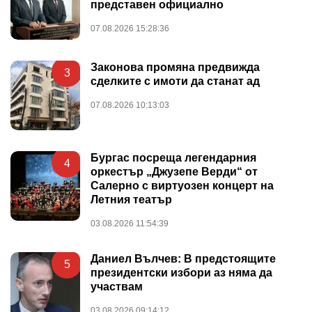
представен официално
07.08.2026 15:28:36
Законова промяна предвижда
3
сделките с имоти да станат ад
07.08.2026 10:13:03
Бургас посреща легендарния
4
оркестър „Джузепе Верди“ от
Салерно с виртуозен концерт на
Летния театър
03.08.2026 11:54:39
Даниел Вълчев: В предстоящите
5
президентски избори аз няма да
участвам
03.08.2026 09:14:12