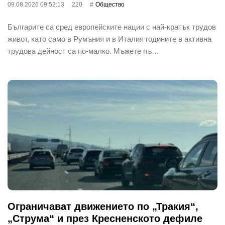
09.08.2026 09:52:13
220
Общество
Българите са сред европейските нации с най-кратък трудов
живот, като само в Румъния и в Италия годините в активна
трудова дейност са по-малко. Мъжете пъ…
Ограничават движението по „Тракия“,
„Струма“ и през Кресненското дефиле