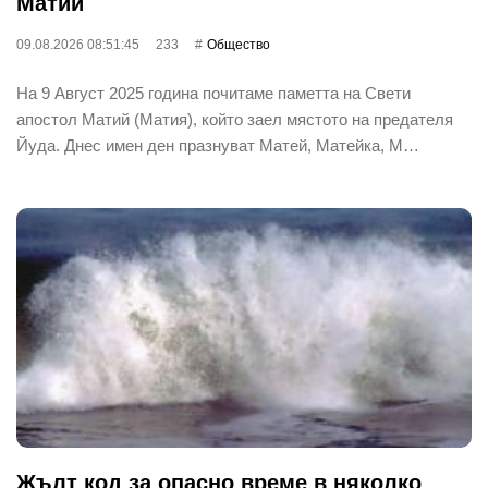
Матий
09.08.2026 08:51:45
233
Общество
На 9 Август 2025 година почитаме паметта на Свети
апостол Матий (Матия), който заел мястото на предателя
Йуда. Днес имен ден празнуват Матей, Матейка, М…
Жълт код за опасно време в няколко