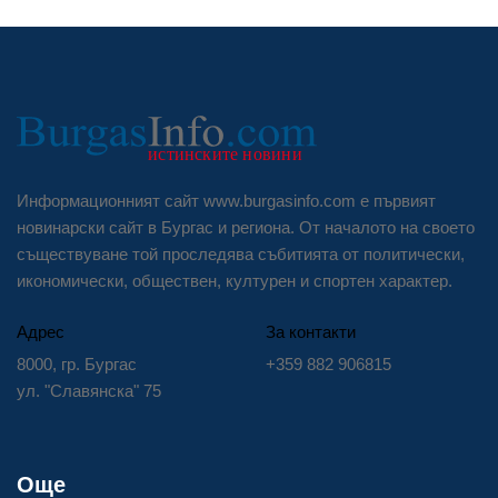
Информационният сайт www.burgasinfo.com е първият
новинарски сайт в Бургас и региона. От началото на своето
съществуване той проследява събитията от политически,
икономически, обществен, културен и спортен характер.
Адрес
За контакти
8000, гр. Бургас
+359 882 906815
ул. "Славянска" 75
Още