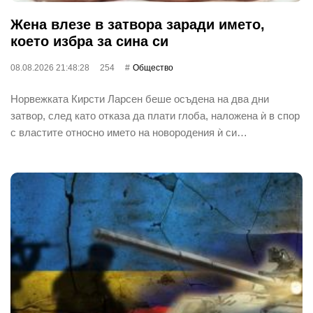
Жена влезе в затвора заради името,
което избра за сина си
08.08.2026 21:48:28
254
Общество
Норвежката Кирсти Ларсен беше осъдена на два дни
затвор, след като отказа да плати глоба, наложена ѝ в спор
с властите относно името на новородения ѝ си…