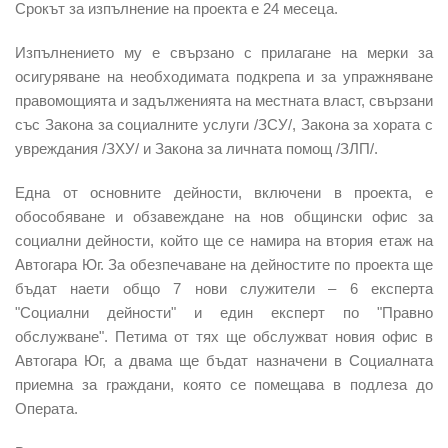
Срокът за изпълнение на проекта е 24 месеца.
Изпълнението му е свързано с прилагане на мерки за
осигуряване на необходимата подкрепа и за упражняване
правомощията и задълженията на местната власт, свързани
със Закона за социалните услуги /ЗСУ/, Закона за хората с
увреждания /ЗХУ/ и Закона за личната помощ /ЗЛП/.
Една от основните дейности, включени в проекта, е
обособяване и обзавеждане на нов общински офис за
социални дейности, който ще се намира на втория етаж на
Автогара Юг. За обезпечаване на дейностите по проекта ще
бъдат наети общо 7 нови служители – 6 експерта
"Социални дейности" и един експерт по "Правно
обслужване". Петима от тях ще обслужват новия офис в
Автогара Юг, а двама ще бъдат назначени в Социалната
приемна за граждани, която се помещава в подлеза до
Операта.