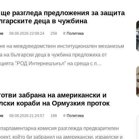
ще разгледа предложения за защита
лгарските деца в чужбина
фо
06.08.2026 22:08:24
258
Политика
не на междуведомствен институционален механизъм
а на български деца в чужбина предложиха от
ацията "РОД Интернешънъл" на среща с п…
готви забрана на американски и
лски кораби на Ормузкия проток
фо
06.08.2026 21:24:57
186
Политика
 парламентарна комисия разглежда предварителен
оект, който би забранил на американски, израелски и