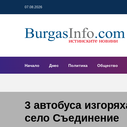
07.08.2026
Начало
Днес
Политика
Общество
3 автобуса изгорях
село Съединение