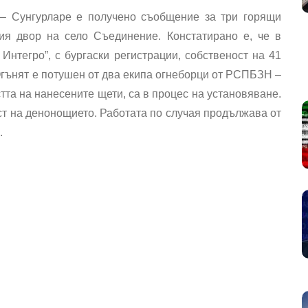
 – Сунгурларе е получено съобщение за три горящи
ия двор на село Съединение. Констатирано е, че в
Интегро”, с бургаски регистрации, собственост на 41
Огънят е потушен от два екипа огнеборци от РСПБЗН –
стта на нанесените щети, са в процес на установяване.
ст на денонощието. Работата по случая продължава от
.