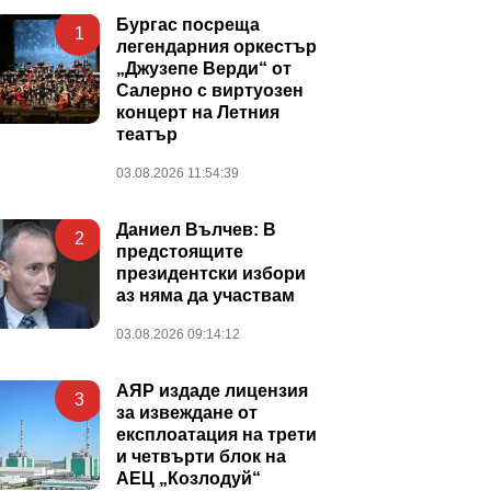
Бургас посреща
1
легендарния оркестър
„Джузепе Верди“ от
Салерно с виртуозен
концерт на Летния
театър
03.08.2026 11:54:39
Даниел Вълчев: В
2
предстоящите
президентски избори
аз няма да участвам
03.08.2026 09:14:12
АЯР издаде лицензия
3
за извеждане от
експлоатация на трети
и четвърти блок на
АЕЦ „Козлодуй“