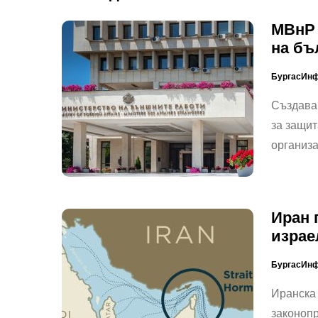
МВнР 
на бъ
БургасИн
Създава
за защит
организ
Иран 
израе
БургасИн
Иранска
законопр