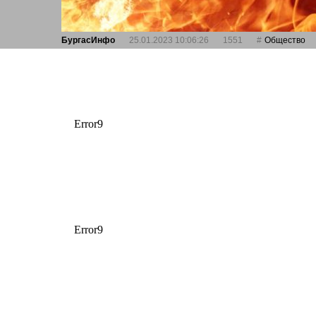
БургасИнфо
25.01.2023 10:06:26
1551
Общество