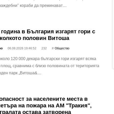
враждебни" кораби да преминават…
 година в България изгарят гори с
колкото половин Витоша
фо
06.08.2026 19:46:52
232
Общество
коло 120 000 декара български гори изгарят всяка
 площ, сравнима с близо половината от територията
оден парк „Витоша&…
опасност за населените места в
етъра на пожара на АМ "Тракия",
тралата остава затворена