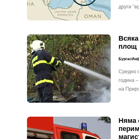
други "
Всяка
площ 
БургасИн
Средно о
година –
на Прир
Няма 
перим
магис