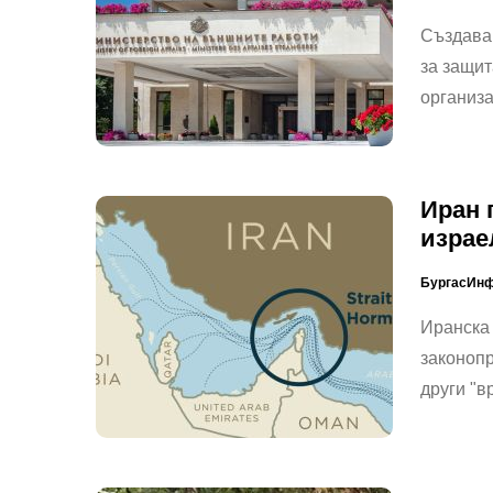
Създава
за защит
организ
Иран 
израе
БургасИн
Иранска
законопр
други "