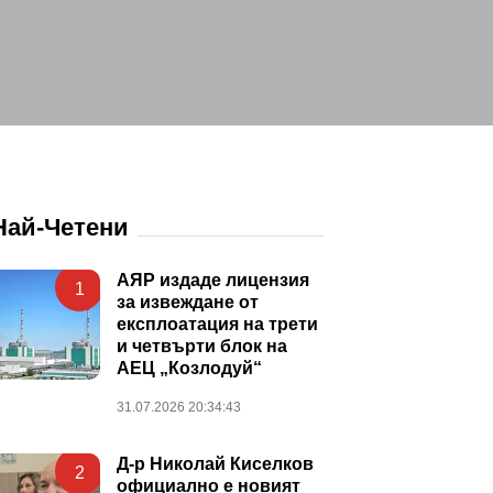
Най-Четени
АЯР издаде лицензия
1
за извеждане от
експлоатация на трети
и четвърти блок на
АЕЦ „Козлодуй“
31.07.2026 20:34:43
Д-р Николай Киселков
2
официално е новият