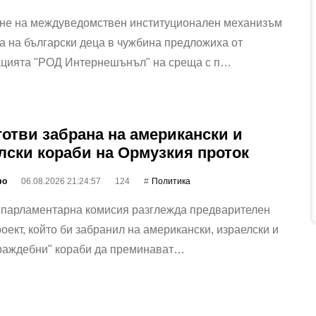
не на междуведомствен институционален механизъм
а на български деца в чужбина предложиха от
ацията "РОД Интернешънъл" на среща с п…
готви забрана на американски и
лски кораби на Ормузкия проток
фо
06.08.2026 21:24:57
124
Политика
 парламентарна комисия разглежда предварителен
оект, който би забранил на американски, израелски и
враждебни" кораби да преминават…