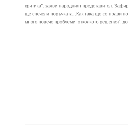
критика”, заяви народният представител. Зафир
ще спечели поръчката. „Как така ще се прави п
много повече проблеми, отколкото решения”, д