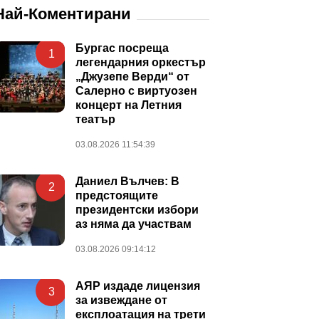
Най-Коментирани
Бургас посреща
1
легендарния оркестър
„Джузепе Верди“ от
Салерно с виртуозен
концерт на Летния
театър
03.08.2026 11:54:39
Даниел Вълчев: В
2
предстоящите
президентски избори
аз няма да участвам
03.08.2026 09:14:12
АЯР издаде лицензия
3
за извеждане от
експлоатация на трети