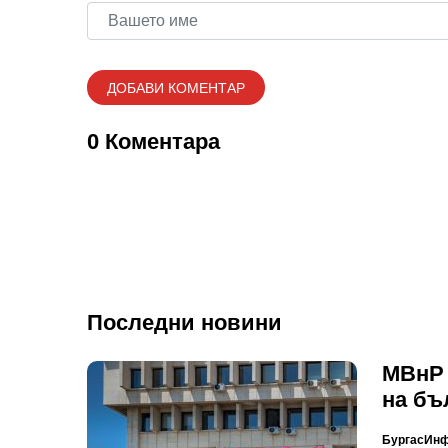
0 Коментара
Последни новини
МВнР 
на бъ
БургасИн