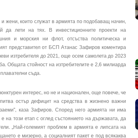
 и жени, които служат в армията по подобаващ начин,
й да лети на тях. В инвестиционните проекти на
шния и морския ни флот, отсъства политическа и
ният представител от БСП Атанас Зафиров коментира
еви изтребителя до 2021, още осем самолета до 2023
ба. Общата стойност на изтребителите е 2,6 милиарда
 плавателни съда.
нктурен интерес, но не и национален, още повече, че
изпитва остър дефицит на средства в жизнено важни
заеми”, каза Зафиров. Според него армията ни има
е на този етап с оглед състоянието на държавата, да
ели. „Най-големият проблем в армията е липсата на
ането е мизерно, а социалният пакет е под всякаква