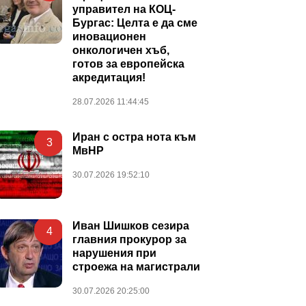
управител на КОЦ-
Бургас: Целта е да сме
иновационен
онкологичен хъб,
готов за европейска
акредитация!
28.07.2026 11:44:45
Иран с остра нота към
3
МвНР
30.07.2026 19:52:10
Иван Шишков сезира
4
главния прокурор за
нарушения при
строежа на магистрали
30.07.2026 20:25:00