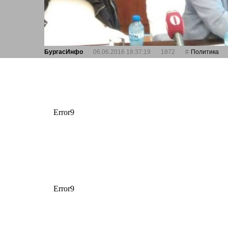
БургасИнфо
06.06.2016 18:37:19
1872
Политика