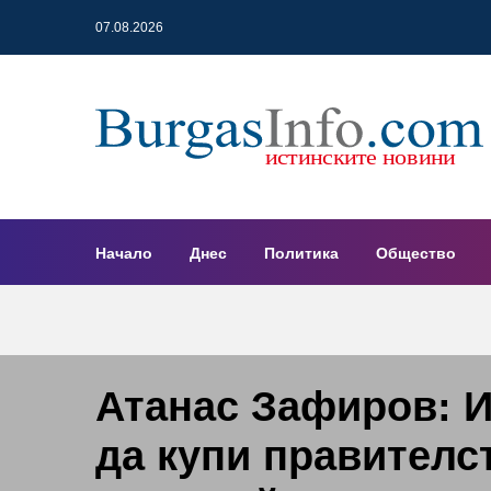
07.08.2026
Начало
Днес
Политика
Общество
Атанас Зафиров: И
да купи правителс