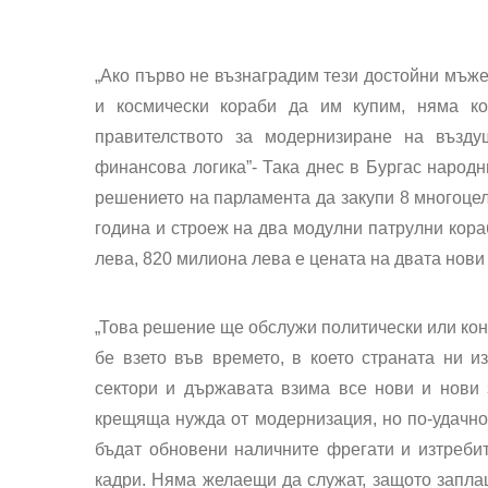
„Ако първо не възнаградим тези достойни мъже
и космически кораби да им купим, няма ко
правителството за модернизиране на възду
финансова логика”- Така днес в Бургас народ
решението на парламента да закупи 8 многоцел
година и строеж на два модулни патрулни кора
лева, 820 милиона лева е цената на двата нови
„Това решение ще обслужи политически или коню
бе взето във времето, в което страната ни 
сектори и държавата взима все нови и нови 
крещяща нужда от модернизация, но по-удачно 
бъдат обновени наличните фрегати и изтребит
кадри. Няма желаещи да служат, защото заплащ