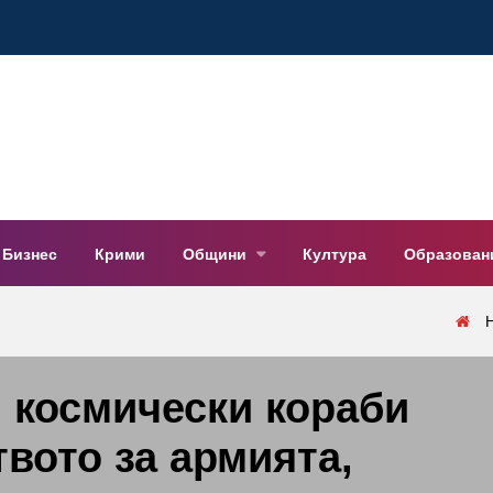
Бизнес
Крими
Общини
Култура
Образован
 космически кораби
твото за армията,