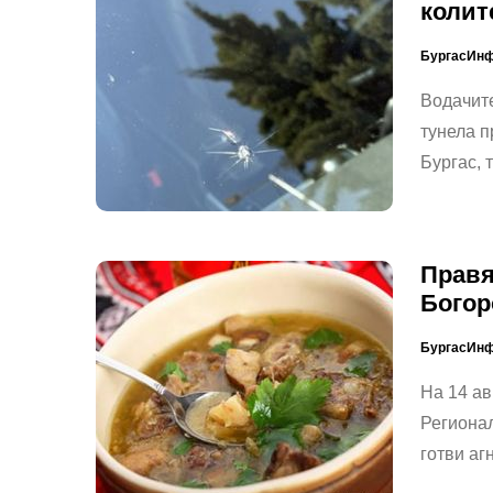
колит
БургасИн
Водачите
тунела п
Бургас, 
Правя
Богор
БургасИн
На 14 авг
Регионал
готви аг