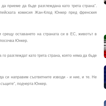
 да приеме да бъде разглеждана като трета страна".
опейската комисия Жан-Клод Юнкер пред френския
и срещу оставането на страната си в ЕС, животът в
 посочва Юнкер.
го разглеждат като трета страна, която няма да бъде
а си направим съответните изводи - и ние, и те. Не
 същите", подчерта Юнкер.