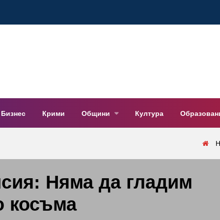
Бизнес
Крими
Общини
Култура
Образован
Н
сия: Няма да гладим
о косъма