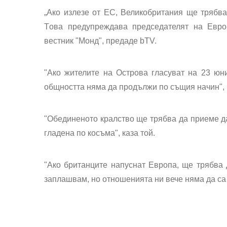
„Ако излезе от ЕС, Великобритания ще трябва
Tова предупреждава председателят на Евр
вестник "Монд", предаде bTV.
"Ако жителите на Острова гласуват на 23 юн
общността няма да продължи по същия начин",
"Обединеното кралство ще трябва да приеме да 
гладена по косъма", каза той.
"Ако британците напуснат Европа, ще трябва д
заплашвам, но отношенията ни вече няма да са