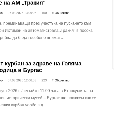
е на АМ „Тракия"
фо
07.08.2026 13:09:06
100
Общество
, преминаващи през участъка на пускането към
ри Ихтиман на автомагистрала „Тракия" в посока
трябва да бъдат особено внимат…
т курбан за здраве на Голяма
одица в Бургас
фо
07.08.2026 12:06:53
223
Общество
уст 2026 г. /петък/ от 11:00 часа в Етнокухнята на
ен исторически мусей – Бургас ще покажем как се
нешка курбан чорба в д…