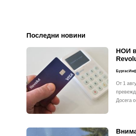
Последни новини
НОИ в
Revol
БургасИн
От 1 авг
превежда
Досега о
Внима