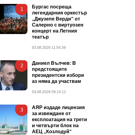
Бургас посреща
1
легендарния оркестър
„Джузепе Верди“ от
Салерно с виртуозен
концерт на Летния
театър
03.08.2026 11:54:39
Даниел Вълчев: В
2
предстоящите
президентски избори
аз няма да участвам
03.08.2026 09:14:12
АЯР издаде лицензия
3
за извеждане от
експлоатация на трети
и четвърти блок на
АЕЦ „Козлодуй“