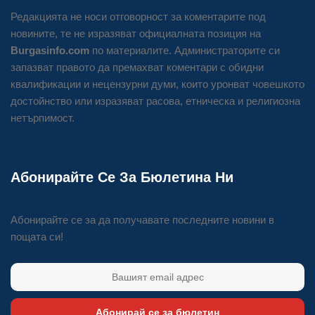
Редакцията не носи отговорност за коментарите под
новините, те не изразяват официалната позиция на
Burgasinfo.com
по материалите. Администраторите си
запазват правото да премахват коментари с обидни
квалификации и нецензурни думи, които уронват човешкото
достойнство или изразяват расова, етническа и религиозна
нетърпимост.
Абонирайте Се За Бюлетина Ни
Абонирайте се за да получавате последните новини в
пощата си!
Абонирай се за бюлетин