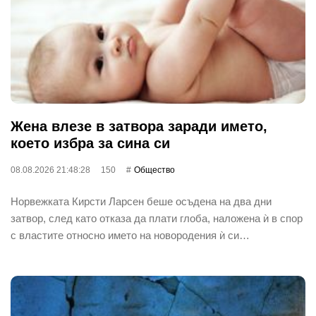
Жена влезе в затвора заради името,
което избра за сина си
08.08.2026 21:48:28
150
Общество
Норвежката Кирсти Ларсен беше осъдена на два дни
затвор, след като отказа да плати глоба, наложена ѝ в спор
с властите относно името на новородения ѝ си…