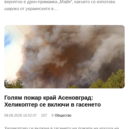
вероятно е дрон-примамка „Майя“, какъвто се използва
широко от украинските в…
Голям пожар край Асеновград:
Хеликоптер се включи в гасенето
08.08.2026 16:52:07
207
Общество
Хеликоптер се включи в гасенето на пожара на изхода на