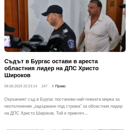
Съдът в Бургас остави в ареста
областния лидер на ДПС Христо
Широков
08.08.2026 20:23:14
247
Право
Окръжният съд в Бургас постанови най-тежката мярка за
неотклонение „задържане под стража" за областния лидер
на ДПС Христо Широков. Той е привлеч…