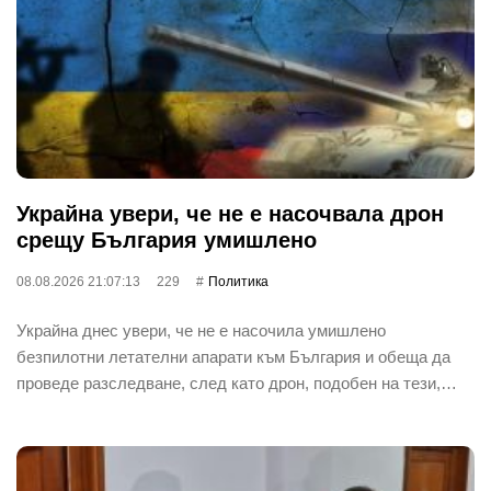
Украйна увери, че не е насочвала дрон
срещу България умишлено
08.08.2026 21:07:13
229
Политика
Украйна днес увери, че не е насочила умишлено
безпилотни летателни апарати към България и обеща да
проведе разследване, след като дрон, подобен на тези,…