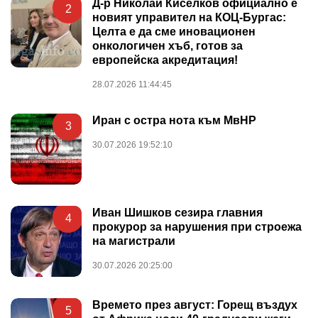
Д-р Николай Киселков официално е
2
новият управител на КОЦ-Бургас:
Целта е да сме иновационен
онкологичен хъб, готов за
европейска акредитация!
28.07.2026 11:44:45
Иран с остра нота към МвНР
3
30.07.2026 19:52:10
Иван Шишков сезира главния
4
прокурор за нарушения при строежа
на магистрали
30.07.2026 20:25:00
Времето през август: Горещ въздух
5