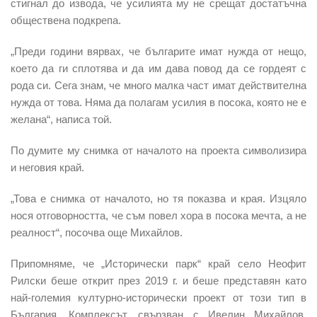
стигнал до извода, че усилията му не срещат достатъчна
обществена подкрепа.
„Преди години вярвах, че българите имат нужда от нещо,
което да ги сплотява и да им дава повод да се гордеят с
рода си. Сега знам, че много малка част имат действителна
нужда от това. Няма да полагам усилия в посока, която не е
желана“, написа той.
По думите му снимка от началото на проекта символизира
и неговия край.
„Това е снимка от началото, но тя показва и края. Изцяло
нося отговорността, че съм повел хора в посока мечта, а не
реалност“, посочва още Михайлов.
Припомняме, че „Исторически парк“ край село Неофит
Рилски беше открит през 2019 г. и беше представян като
най-големия културно-исторически проект от този тип в
България. Комплексът, свързван с Ивелин Михайлов,