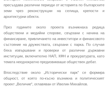
пресъздава различни периоди от историята по българските
земи чрез реконструкции на селища, крепости и
архитектурни обекти.
През годините около проекта възникнаха редица
обществени и медийни спорове, свързани с начина на
финансиране, привличането на инвеститори и финансовото
състояние на дружествата, свързани с парка. По случая
бяха извършвани и проверки от различни държавни
институции, включително НАП, КФН и прокуратурата, като
темата нееднократно предизвикваше обществен дебат.
Впоследствие около „Исторически парк“ се формира
общност, от която по-късно възникна и политическият
проект „Величие“, оглавяван от Ивелин Михайлов.