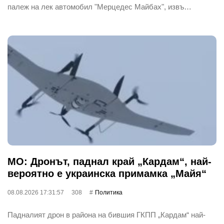
палеж на лек автомобил "Мерцедес Майбах", извъ…
МО: Дронът, паднал край „Кардам“, най-
вероятно е украинска примамка „Майя“
08.08.2026 17:31:57
308
Политика
Падналият дрон в района на бившия ГКПП „Кардам“ най-