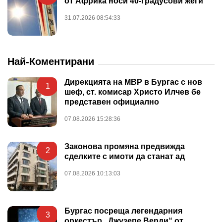
от Африка носи 40-градусови жеги
31.07.2026 08:54:33
Най-Коментирани
Дирекцията на МВР в Бургас с нов
1
шеф, ст. комисар Христо Илчев бе
представен официално
07.08.2026 15:28:36
Законова промяна предвижда
2
сделките с имоти да станат ад
07.08.2026 10:13:03
Бургас посреща легендарния
3
оркестър „Джузепе Верди“ от