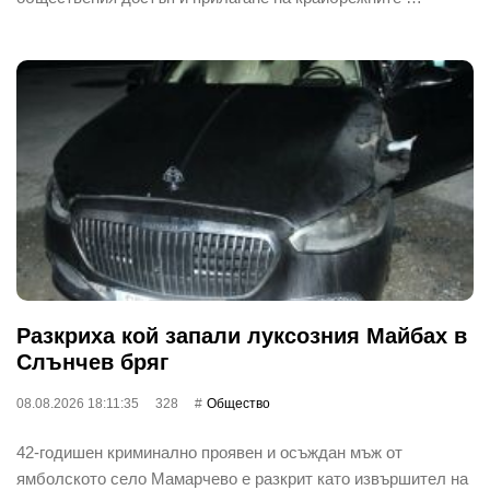
Разкриха кой запали луксозния Майбах в
Слънчев бряг
08.08.2026 18:11:35
328
Общество
42-годишен криминално проявен и осъждан мъж от
ямболското село Мамарчево е разкрит като извършител на