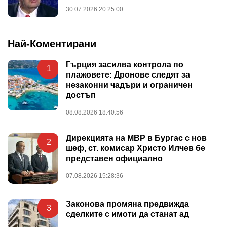
30.07.2026 20:25:00
Най-Коментирани
Гърция засилва контрола по
1
плажовете: Дронове следят за
незаконни чадъри и ограничен
достъп
08.08.2026 18:40:56
Дирекцията на МВР в Бургас с нов
2
шеф, ст. комисар Христо Илчев бе
представен официално
07.08.2026 15:28:36
Законова промяна предвижда
3
сделките с имоти да станат ад