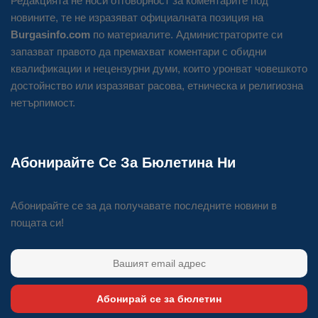
Редакцията не носи отговорност за коментарите под
новините, те не изразяват официалната позиция на
Burgasinfo.com
по материалите. Администраторите си
запазват правото да премахват коментари с обидни
квалификации и нецензурни думи, които уронват човешкото
достойнство или изразяват расова, етническа и религиозна
нетърпимост.
Абонирайте Се За Бюлетина Ни
Абонирайте се за да получавате последните новини в
пощата си!
Абонирай се за бюлетин