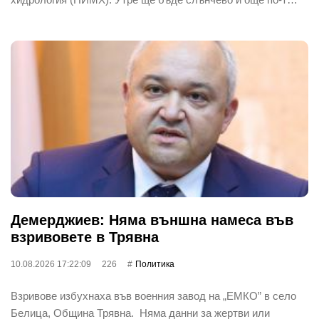
Демерджиев: Няма външна намеса във
взривовете в Трявна
10.08.2026 17:22:09
226
Политика
Взривове избухнаха във военния завод на „ЕМКО” в село
Белица, Община Трявна. Няма данни за жертви или