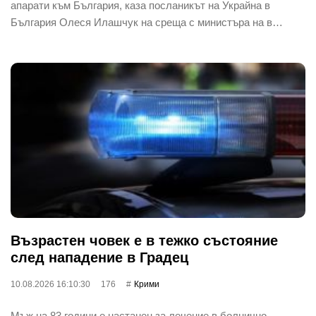
апарати към България, каза посланикът на Украйна в
България Олеся Илашчук на среща с министъра на в…
Възрастен човек е в тежко състояние
след нападение в Градец
10.08.2026 16:10:30
176
Крими
Мъж на 83 години е настанен за лечение в болнично