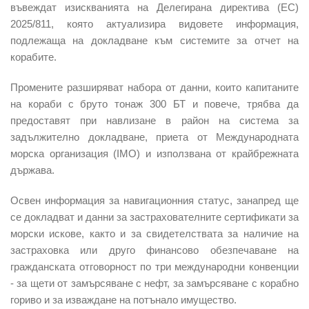
въвеждат изискванията на Делегирана директива (ЕС)
2025/811, която актуализира видовете информация,
подлежаща на докладване към системите за отчет на
корабите.
Промените разширяват набора от данни, които капитаните
на кораби с бруто тонаж 300 БТ и повече, трябва да
предоставят при навлизане в район на система за
задължително докладване, приета от Международната
морска организация (IMO) и използвана от крайбрежната
държава.
Освен информация за навигационния статус, занапред ще
се докладват и данни за застрахователните сертификати за
морски искове, както и за свидетелствата за наличие на
застраховка или друго финансово обезпечаване на
гражданската отговорност по три международни конвенции
- за щети от замърсяване с нефт, за замърсяване с корабно
гориво и за изваждане на потънало имущество.