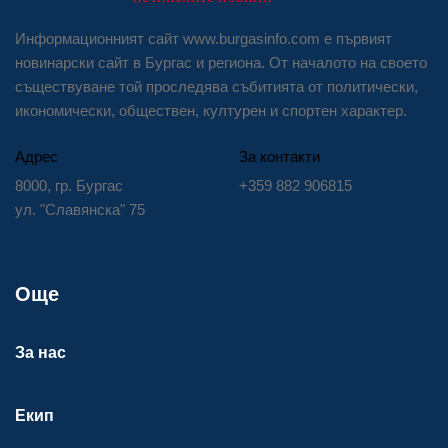
Информационният сайт www.burgasinfo.com е първият
новинарски сайт в Бургас и региона. От началото на своето
съществуване той проследява събитията от политически,
икономически, обществен, културен и спортен характер.
Адрес
За контакти
8000, гр. Бургас
+359 882 906815
ул. "Славянска" 75
Още
За нас
Екип