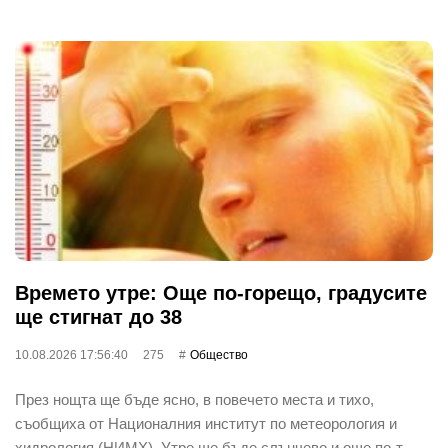
Времето утре: Още по-горещо, градусите
ще стигнат до 38
10.08.2026 17:56:40
275
Общество
През нощта ще бъде ясно, в повечето места и тихо,
съобщиха от Националния институт по метеорология и
хидрология (НИМХ). Утре ще бъде слънчево и още по-т…