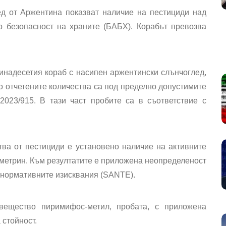
ед от Аржентина показват наличие на пестициди над
о безопасност на храните (БАБХ). Корабът превозва
ринадесетия кораб с насипен аржентински слънчоглед,
то отчетените количества са под пределно допустимите
2023/915. В тази част пробите са в съответствие с
тва от пестициди е установено наличие на активните
метрин. Към резултатите е приложена неопределеност
о нормативните изисквания (SANTE).
вещество пиримифос-метил, пробата, с приложена
 стойност.