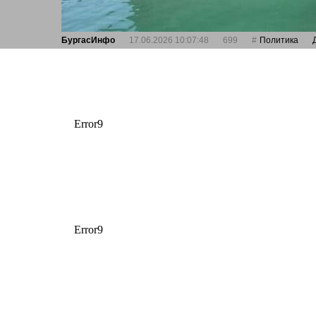
БургасИнфо
17.06.2026 10:07:48
699
Политика