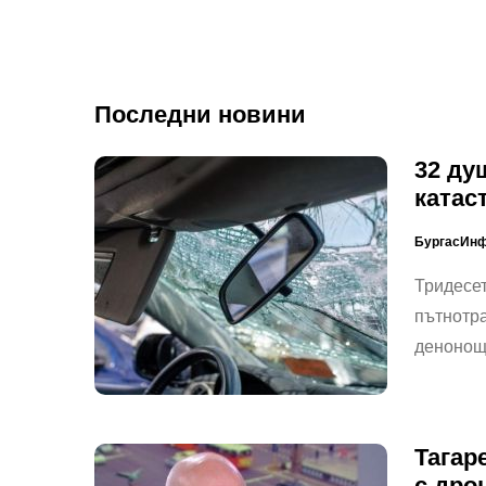
Последни новини
32 ду
катас
БургасИн
Тридесет
пътнотра
денонощ
Тагар
с дро