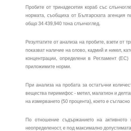
Пробите от тринадесетия кораб със слънчогл
нормата, съобщиха от Българската агенция п
общо 34 439,940 тона слънчоглед.
Резултатите от анализа на пробите, взети от т
показват наличие на олово, кадмий и никел, ка
концентрации, определени в Регламент (ЕС) 
приложимите норми.
При анализа на пробата за остатъчни количес
вещества пиримифос - метил, малатион и делта
на измерването (50 процента), което е съгласн
По отношение съдържанието на активното 
неопределеност, е под максимално допустимата