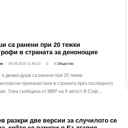
ши са ранени при 20 тежки
трофи в страната за денонощие
фо
09.08.2026 11:46:23
0
Общество
 и двама души са ранени при 20 тежки
нспортни произшествия в страната през последното
ие. Това съобщиха от МВР на 9 август. В Соф…
ев разкри две версии за случилото се
на, който се взриви в България