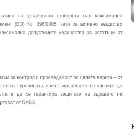
латион са установени стойности над максимално
амент (ЕО) № 396/2005, като за активно вещество
максимално допустимите количества за остатъци от
ъм за контрол и проследимост по цялата верига – от
ето на суровината, през съхранението в силозите, до
елта е да се гарантира защитата на здравето на
ертават от БАБХ.