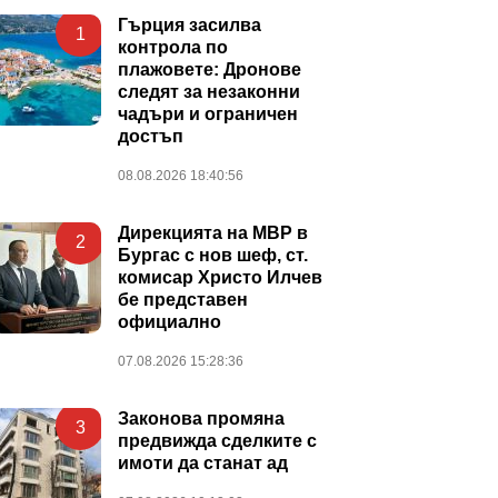
Гърция засилва
1
контрола по
плажовете: Дронове
следят за незаконни
чадъри и ограничен
достъп
08.08.2026 18:40:56
Дирекцията на МВР в
2
Бургас с нов шеф, ст.
комисар Христо Илчев
бе представен
официално
07.08.2026 15:28:36
Законова промяна
3
предвижда сделките с
имоти да станат ад