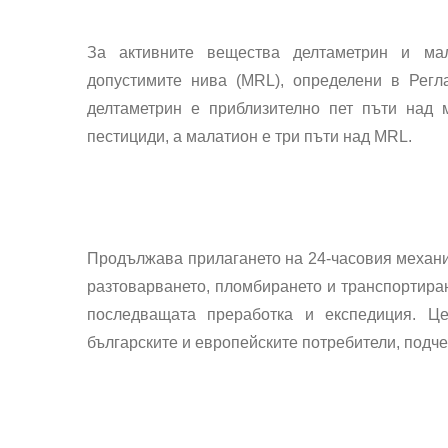
За активните вещества делтаметрин и ма
допустимите нива (MRL), определени в Регл
делтаметрин е приблизително пет пъти над 
пестициди, а малатион е три пъти над MRL.
Продължава прилагането на 24-часовия механиз
разтоварването, пломбирането и транспортиран
последващата преработка и експедиция. Ц
българските и европейските потребители, подч