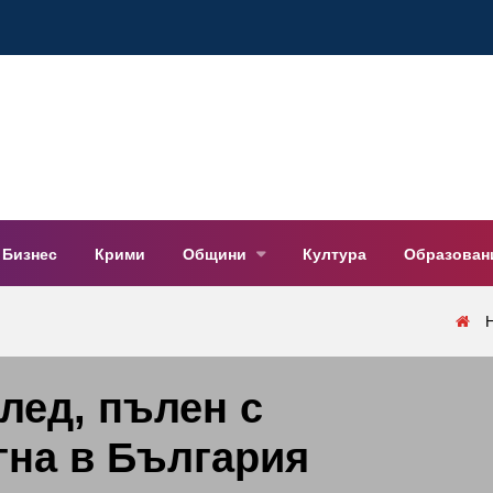
Бизнес
Крими
Общини
Култура
Образован
лед, пълен с
гна в България