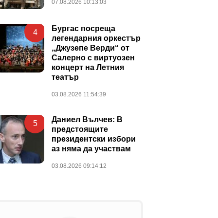
07.08.2026 10:13:03
Бургас посреща
4
легендарния оркестър
„Джузепе Верди“ от
Салерно с виртуозен
концерт на Летния
театър
03.08.2026 11:54:39
Даниел Вълчев: В
5
предстоящите
президентски избори
аз няма да участвам
03.08.2026 09:14:12