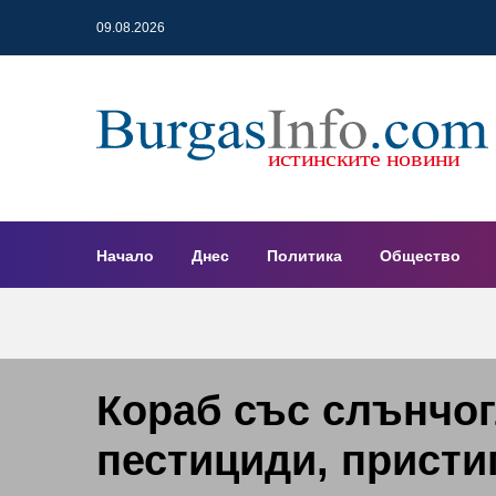
09.08.2026
Начало
Днес
Политика
Общество
Кораб със слънчог
пестициди, присти