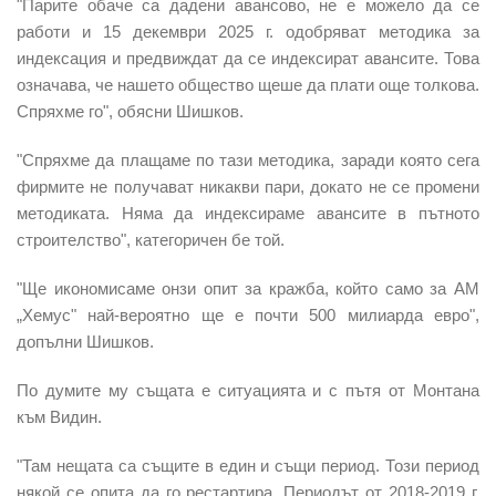
"Парите обаче са дадени авансово, не е можело да се
работи и 15 декември 2025 г. одобряват методика за
индексация и предвиждат да се индексират авансите. Това
означава, че нашето общество щеше да плати още толкова.
Спряхме го", обясни Шишков.
"Спряхме да плащаме по тази методика, заради която сега
фирмите не получават никакви пари, докато не се промени
методиката. Няма да индексираме авансите в пътното
строителство", категоричен бе той.
"Ще икономисаме онзи опит за кражба, който само за АМ
„Хемус" най-вероятно ще е почти 500 милиарда евро",
допълни Шишков.
По думите му същата е ситуацията и с пътя от Монтана
към Видин.
"Там нещата са същите в един и същи период. Този период
някой се опита да го рестартира. Периодът от 2018-2019 г.