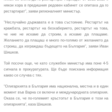
някои хора в предишния редовен кабинет се опитаха да го
рестартират", заяви регионалният министър.
"Неслучайно държавата е в това състояние. Рестартът на
кражбата, рестартът на безхаберието, рестартът на това,
че ние не искаме да строим, а искаме да плащаме.
Желанието да плащаш е много по-голямо от желанието да
строиш, да изграждаш бъдещето на България", заяви Иван
Шишков.
Той посочи още, че като служебен министър има поне 4-5
сигнала в прокуратурата. Ще бъде поискана информация
какво се случва с тях.
"Олигархията в България има национална, местна и в един
момент във Варна се включи и международната олигархия.
Оказа се, че по-големият кръстопът в България е този на
олигархията", каза Шишков.