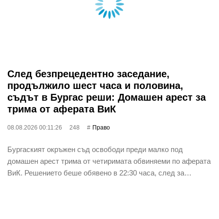
След безпрецедентно заседание,
продължило шест часа и половина,
съдът в Бургас реши: Домашен арест за
трима от аферата ВиК
08.08.2026 00:11:26
248
Право
Бургаският окръжен съд освободи преди малко под
домашен арест трима от четиримата обвиняеми по аферата
ВиК. Решението беше обявено в 22:30 часа, след за…