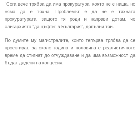
"Сега вече трябва да има прокуратура, която не е наша, но
няма да е тяхна. Проблемът е да не е тяхната
прокуратурата, защото тя роди и направи дотам, че
олигархията "да цъфти" в България", допълни той.
По думите му магистралите, които тепърва трябва да се
проектират, за около година и половина е реалистичното
време да стигнат до отчуждаване и да има възможност да
бъдат дадени на концесия.