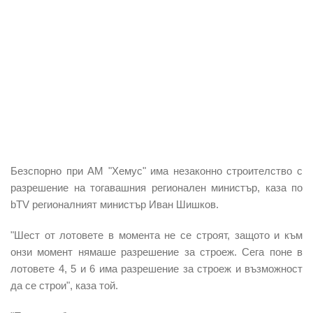
Безспорно при АМ "Хемус" има незаконно строителство с
разрешение на тогавашния регионален министър, каза по
bTV регионалният министър Иван Шишков.
"Шест от лотовете в момента не се строят, защото и към
онзи момент нямаше разрешение за строеж. Сега поне в
лотовете 4, 5 и 6 има разрешение за строеж и възможност
да се строи", каза той.