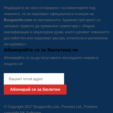
Редакцията не носи отговорност за коментарите под
новините, те не изразяват официалната позиция на
Burgasinfo.com
по материалите. Администраторите си
запазват правото да премахват коментари с обидни
квалификации и нецензурни думи, които уронват човешкото
достойнство или изразяват расова, етническа и религиозна
нетърпимост.
Абонирайте се за бюлетина ни
Абонирайте се за да получавате последните новини в
пощата си!
Абонирай се за бюлетин
© Copyright 2017 Burgasinfo.com, Preview Ltd., Portions
copyright
NK Software