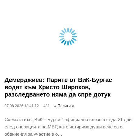
Демерджиев: Парите от ВиК-Бургас
водят към Христо Широков,
разследването няма да спре дотук
07.08.2026 18:41:12
481
Политика
Схемата във „ВиК – Бургас“ официално влезе в съда 21 дни
след операцията на МВР, като четирима души вече са с
обвинения за участие в о…