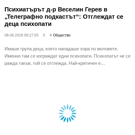
Психиатърът д-р Веселин Герев в
„Телеграфно подкастът“: Отглеждат се
деца психопати
08.08.2026 09:27:05
0
Общество
Имаше група деца, която нападаше хора по моловете.
Именно там се изграждат едни психопати. Психопатът не се
ражда такъв, той се отглежда. Най-критичен е…