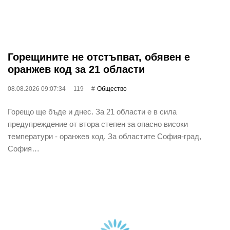
Горещините не отстъпват, обявен е
оранжев код за 21 области
08.08.2026 09:07:34
119
Общество
Горещо ще бъде и днес. За 21 области е в сила
предупреждение от втора степен за опасно високи
температури - оранжев код. За областите София-град,
София…