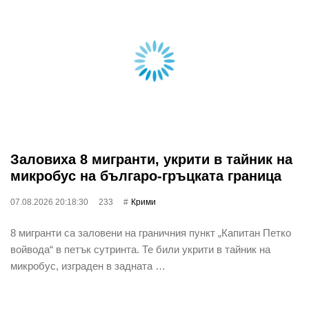
Заловиха 8 мигранти, укрити в тайник на
микробус на българо-гръцката граница
07.08.2026 20:18:30
233
Крими
8 мигранти са заловени на граничния пункт „Капитан Петко
войвода“ в петък сутринта. Те били укрити в тайник на
микробус, изграден в задната …