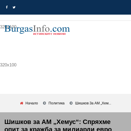
320x100
320x100
Начало
Политика
Шишков За АМ „Хем...
Шишков за АМ „Хемус“: Спряхме
опит за кражба за милиарди евро