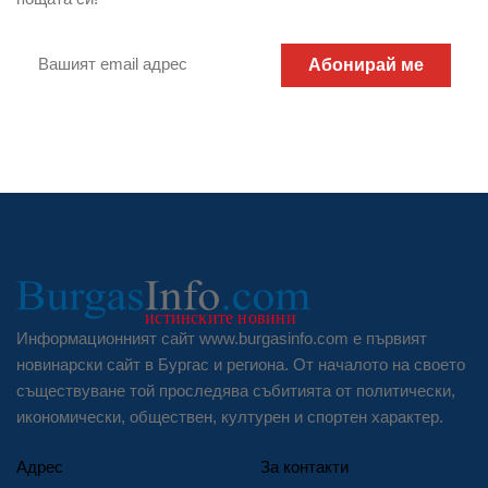
Абонирай ме
Информационният сайт www.burgasinfo.com е първият
новинарски сайт в Бургас и региона. От началото на своето
съществуване той проследява събитията от политически,
икономически, обществен, културен и спортен характер.
Адрес
За контакти