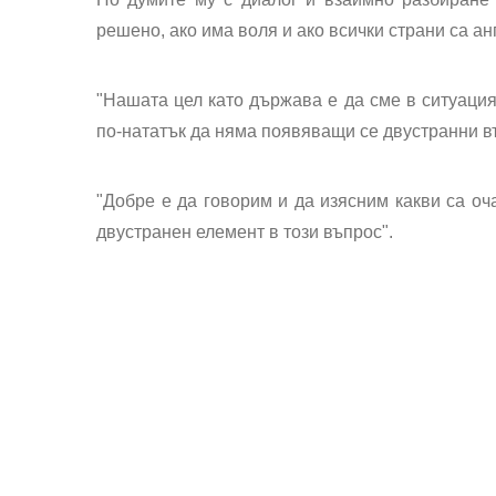
решено, ако има воля и ако всички страни са а
"Нашата цел като държава е да сме в ситуация,
по-нататък да няма появяващи се двустранни в
"Добре е да говорим и да изясним какви са оч
двустранен елемент в този въпрос".