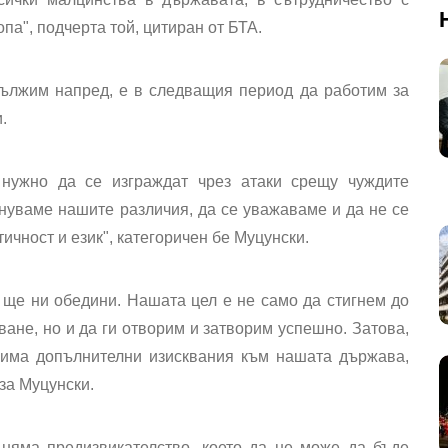
па", подчерта той, цитиран от БТА.
дължим напред, е в следващия период да работим за
.
 нужно да се изграждат чрез атаки срещу чуждите
знуваме нашите различия, да се уважаваме и да не се
ичност и език", категоричен бе Муцунски.
 ще ни обедини. Нашата цел е не само да стигнем до
ане, но и да ги отворим и затворим успешно. Затова,
 има допълнителни изисквания към нашата държава,
яза Муцунски.
няма предизвикателство, което да не може да бъде