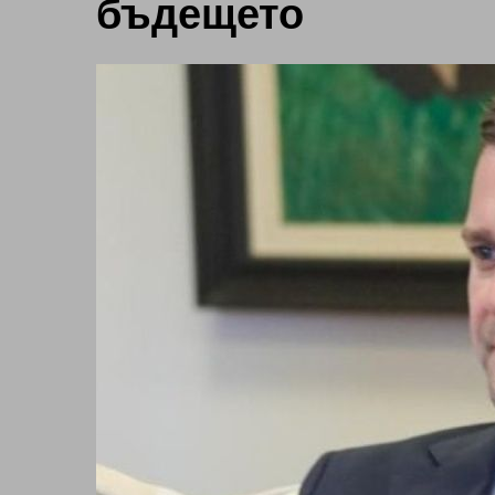
бъдещето