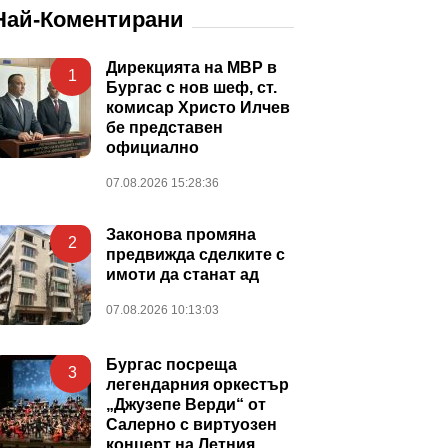
Най-Коментирани
Дирекцията на МВР в
1
Бургас с нов шеф, ст.
комисар Христо Илчев
бе представен
официално
07.08.2026 15:28:36
Законова промяна
2
предвижда сделките с
имоти да станат ад
07.08.2026 10:13:03
Бургас посреща
3
легендарния оркестър
„Джузепе Верди“ от
Салерно с виртуозен
концерт на Летния