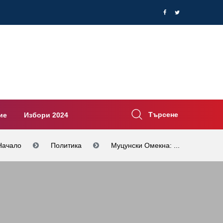
Търсене
ие
Избори 2024
Начало
Политика
Муцунски Омекна: ...