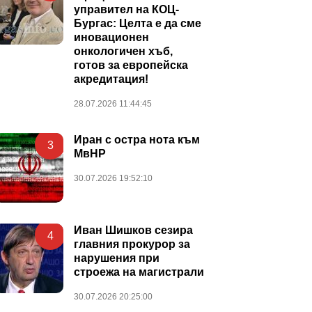
управител на КОЦ-
Бургас: Целта е да сме
иновационен
онкологичен хъб,
готов за европейска
акредитация!
28.07.2026 11:44:45
Иран с остра нота към
3
МвНР
30.07.2026 19:52:10
Иван Шишков сезира
4
главния прокурор за
нарушения при
строежа на магистрали
30.07.2026 20:25:00