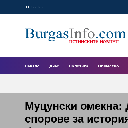
08.08.2026
Начало
Днес
Политика
Общество
Муцунски омекна: 
спорове за история