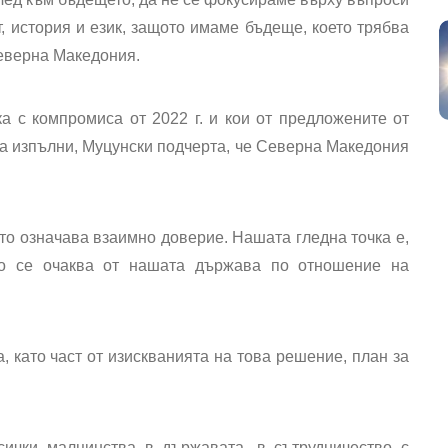
, история и език, защото имаме бъдеще, което трябва
Северна Македония.
а с компромиса от 2022 г. и кои от предложените от
а изпълни, Муцунски подчерта, че Северна Македония
то означава взаимно доверие. Нашата гледна точка е,
во се очаква от нашата държава по отношение на
 като част от изискванията на това решение, план за
сички малцинства в държавата, в сътрудничество с