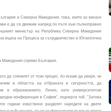
ългария и Северна Македония, това, което аз винаги
жави е да се движим напред по пътя към пълноправно
ъншният министър на Република Северна Македония
на върха на Процеса за сътрудничество в Югоизточна
на Македония спрямо България.
о да спечелят от този процес. Аз искам да уверя, че
ичим в областта на отбраната и сигурността, да
им в образованието. Лично, като университетски
ародни конференции в София", подчерта той. "Затова
ите години изкуствено разделят народите на двете
глед към бъдещето, да не се фокусираме върху въпроси