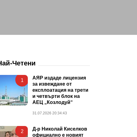
Най-Четени
АЯР издаде лицензия
1
за извеждане от
експлоатация на трети
и четвърти блок на
АЕЦ „Козлодуй“
31.07.2026 20:34:43
Д-р Николай Киселков
2
официално е новият