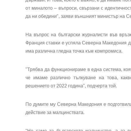
от миналото – въпроси, свързани с идентичност
да ни обедини", заяви външният министър на 
На въпрос на български журналисти във връзк
Франция ставки е успяла Северна Македония д
има различна гледна точка към компромиса.
"Трябва да функционираме в една система, коя
че имаме различно тълкуване на това, как
решението от 2022 година", подчерта той.
По думите му Северна Македония е подготвила,
действие за малцинствата.
"Не само за българското малцинство, а за в