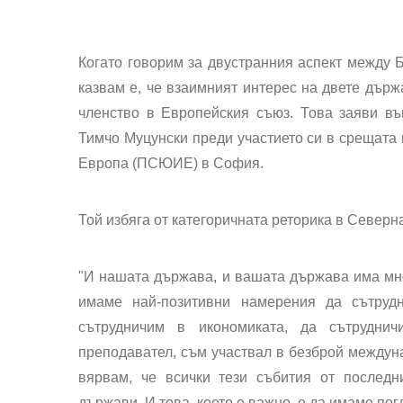
Когато говорим за двустранния аспект между Б
казвам е, че взаимният интерес на двете дър
членство в Европейския съюз. Това заяви в
Тимчо Муцунски преди участието си в срещата 
Европа (ПСЮИЕ) в София.
Той избяга от категоричната реторика в Север
"И нашата държава, и вашата държава има мног
имаме най-позитивни намерения да сътрудн
сътрудничим в икономиката, да сътруднич
преподавател, съм участвал в безброй междун
вярвам, че всички тези събития от последн
държави. И това, което е важно, е да имаме по