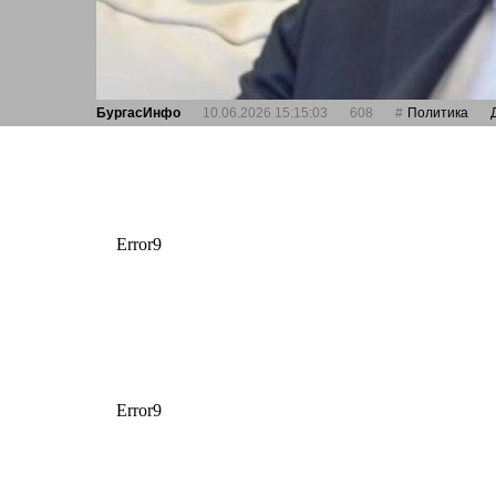
БургасИнфо
10.06.2026 15:15:03
608
Политика