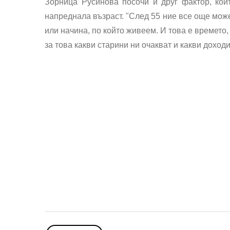
Зорница Русинова посочи и друг фактор, койт
напреднала възраст. "След 55 ние все още може
или начина, по който живеем. И това е времето
за това какви старини ни очакват и какви доход