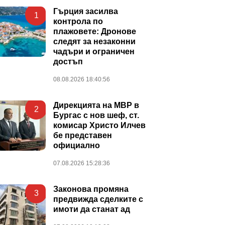
Гърция засилва
1
контрола по
плажовете: Дронове
следят за незаконни
чадъри и ограничен
достъп
08.08.2026 18:40:56
Дирекцията на МВР в
2
Бургас с нов шеф, ст.
комисар Христо Илчев
бе представен
официално
07.08.2026 15:28:36
Законова промяна
3
предвижда сделките с
имоти да станат ад