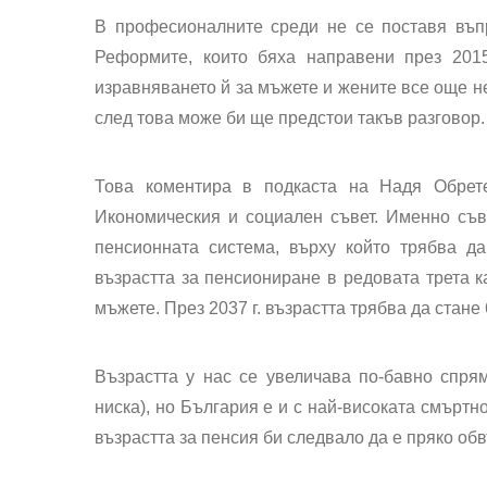
В професионалните среди не се поставя въпр
Реформите, които бяха направени през 2015
изравняването й за мъжете и жените все още не
след това може би ще предстои такъв разговор.
Това коментира в подкаста на Надя Обрет
Икономическия и социален съвет. Именно съв
пенсионната система, върху който трябва д
възрастта за пенсиониране в редовата трета кат
мъжете. През 2037 г. възрастта трябва да стане 6
Възрастта у нас се увеличава по-бавно спря
ниска), но България е и с най-високата смъртн
възрастта за пенсия би следвало да е пряко обв