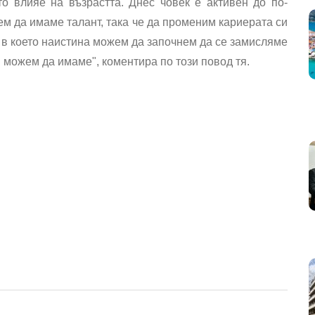
о влияе на възрастта. Днес човек е активен до по-
м да имаме талант, така че да променим кариерата си
, в което наистина можем да започнем да се замисляме
и можем да имаме", коментира по този повод тя.