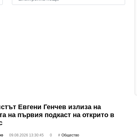
стът Евгени Генчев излиза на
та на първия подкаст на открито в
с
фо
09.08.2026 13:30:45
0
Общество