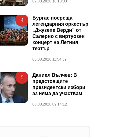
07.08.2026 10:13:03
Бургас посреща
4
легендарния оркестър
„Джузепе Верди“ от
Салерно с виртуозен
концерт на Летния
театър
03.08.2026 11:54:39
Даниел Вълчев: В
5
предстоящите
президентски избори
аз няма да участвам
03.08.2026 09:14:12