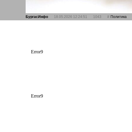
БургасИнфо
18.05.2026 12:24:51
1043
Политика