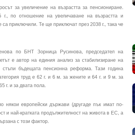
осът за увеличение на възрастта за пенсиониране.
 г., по отношение на увеличаване на възрастта и
 са приключили. Те ще приключат през 2038 г., така че
енова по БНТ Зорница Русинова, председател на
етът е автор на единия анализ за стабилизиране на
а стъпи бъдещата пенсионна реформа. Тази година
егория труд е 62 г. и 6 м. за жените и 64 г. и 9 м. за
5 г. и за двата пола.
мо някои европейски държави (другаде пък имат по-
ост и най-кратката продължителност на живота в ЕС, а
ързана с този фактор.