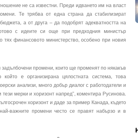
ношение не са известни. Преди идването им на власт
омени. Те трябва от една страна да стабилизират
 бюджета, а от друга – да подобрят адекватността на
готово с идеите си още при предходния министър
по тях финансовото министерство, особено при новия
 и задълбочени промени, които ще променят по някакъв
о който е организирана цялостната система, това
ерски анализи, много добър диалог с работодатели и
 тези мерки и хоризонт напред", коментира Русинова.
ългосрочен хоризонт и даде за пример Канада, където
 най-важните промени често се правят набързо и в