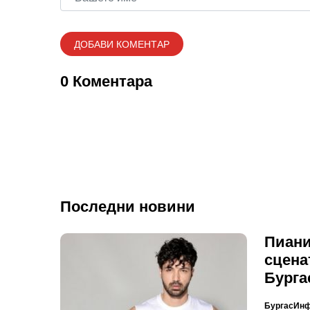
0 Коментара
Последни новини
Пиани
сцена
Бурга
БургасИн