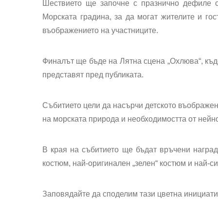
Шествието ще започне с празнично дефиле о
Морската градина, за да могат жителите и гос
въображението на участниците.
Финалът ще бъде на Лятна сцена „Охлюва“, къд
представят пред публиката.
Събитието цели да насърчи детското въображен
на морската природа и необходимостта от нейн
В края на събитието ще бъдат връчени наград
костюм, най-оригинален „зелен“ костюм и най-с
Заповядайте да споделим тази цветна инициатив