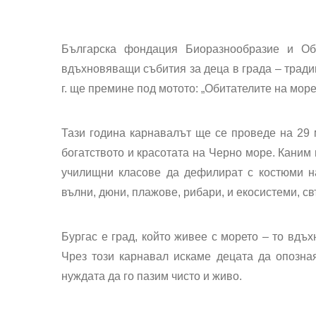
Българска фондация Биоразнообразие и Об
вдъхновяващи събития за деца в града – тради
г. ще премине под мотото: „Обитателите на море
Тази година карнавалът ще се проведе на 29 ма
богатството и красотата на Черно море. Каним 
училищни класове да дефилират с костюми на
вълни, дюни, плажове, рибари, и екосистеми, св
Бургас е град, който живее с морето – то вдъх
Чрез този карнавал искаме децата да опозная
нуждата да го пазим чисто и живо.