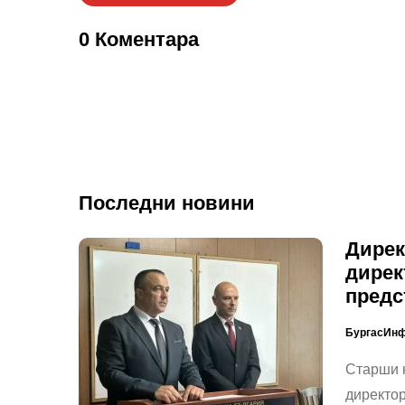
0 Коментара
Последни новини
Дирек
дирек
предс
БургасИн
Старши 
директор