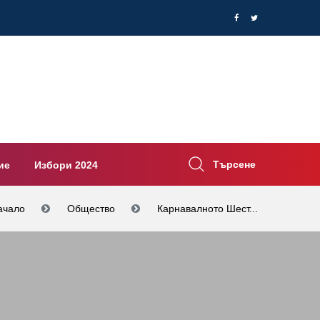
Търсене
ие
Избори 2024
ачало
Общество
Карнавалното Шест...