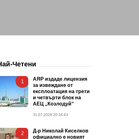
Най-Четени
АЯР издаде лицензия
1
за извеждане от
експлоатация на трети
и четвърти блок на
АЕЦ „Козлодуй“
31.07.2026 20:34:43
Д-р Николай Киселков
2
официално е новият