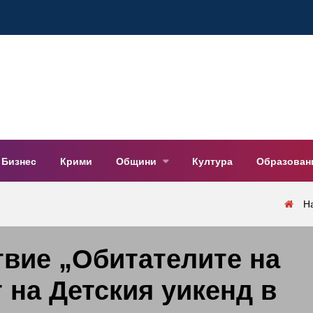
Бизнес
Крими
Общини
Култура
Образован
Н
вие „Обитателите на
 на Детския уикенд в