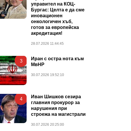
управител на КОЦ-
Бургас: Целта е да сме
иновационен
онкологичен хъб,
готов за европейска
акредитация!
28.07.2026 11:44:45
Иран с остра нота към
3
МвНР
30.07.2026 19:52:10
Иван Шишков сезира
4
главния прокурор за
нарушения при
строежа на магистрали
30.07.2026 20:25:00