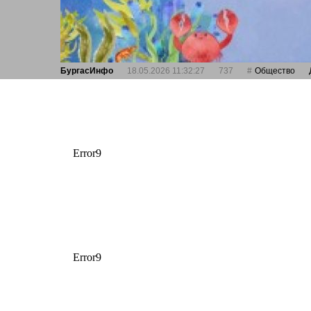
БургасИнфо
18.05.2026 11:32:27
737
Общество