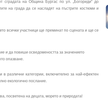
т сградата на Община Бургас по ул. „Богориди“ до
тите на града да се насладят на пъстрите костюми и
ето всички участници ще преминат по сцената и ще се
ие и да повиши осведомеността за значението
ото опазване.
и в различни категории, включително за най-ефектен
илно екологично послание.
а, посветена на децата, морето и природата!