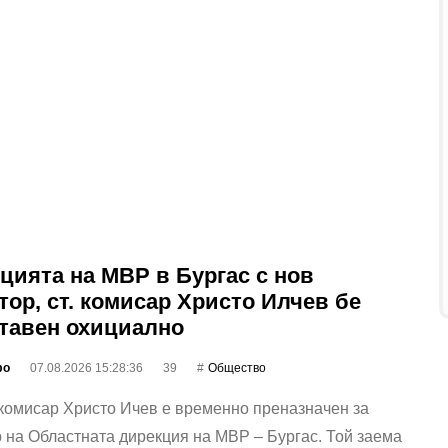
цията на МВР в Бургас с нов
тор, ст. комисар Христо Илчев бе
тавен охициално
фо
07.08.2026 15:28:36
39
Общество
комисар Христо Ичев е временно преназначен за
 на Областната дирекция на МВР – Бургас. Той заема