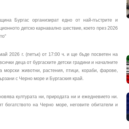
щина Бургас организират едно от най-пъстрите и
ционното детско карнавално шествие, което през 2026
то“
й 2026 г. (петък) от 17:00 ч. и ще бъде посветен на
всички деца от бургаските детски градини и началните
 морски животни, растения, птици, кораби, фарове,
ързани с Черно море и Бургаския край.
новява културата ни, природата ни и ежедневието ни.
т богатството на Черно море, неговите обитатели и