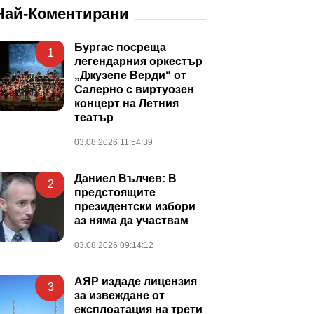
Най-Коментирани
Бургас посреща
1
легендарния оркестър
„Джузепе Верди“ от
Салерно с виртуозен
концерт на Летния
театър
03.08.2026 11:54:39
Даниел Вълчев: В
2
предстоящите
президентски избори
аз няма да участвам
03.08.2026 09:14:12
АЯР издаде лицензия
3
за извеждане от
експлоатация на трети