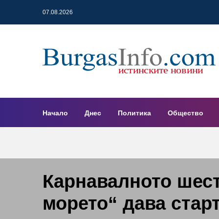
07.08.2026
Начало
Днес
Политика
Общество
Карнавалното шест
морето“ дава старт