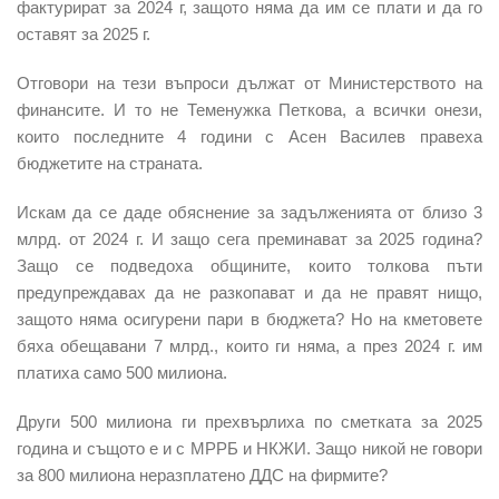
фактурират за 2024 г, защото няма да им се плати и да го
оставят за 2025 г.
Отговори на тези въпроси дължат от Министерството на
финансите. И то не Теменужка Петкова, а
всички онези,
които последните 4 години с Асен Василев правеха
бюджетите на страната
.
Искам да се даде обяснение за задълженията от близо 3
млрд. от 2024 г. И защо сега преминават за 2025 година?
Защо се подведоха общините, които толкова пъти
предупреждавах да не разкопават и да не правят нищо,
защото няма осигурени пари в бюджета? Но на кметовете
бяха обещавани 7 млрд., които ги няма, а през 2024 г. им
платиха само 500 милиона.
Други 500 милиона ги прехвърлиха по сметката за 2025
година и същото е и с МРРБ и НКЖИ. Защо никой не говори
за 800 милиона неразплатено ДДС на фирмите?