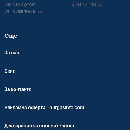
8000, гр. Бургас
+359 882 906815
ул. "Славянска" 75
Още
За нас
Екип
За контакти
Рекламна оферта - burgasinfo.com
Декларация за поверителност