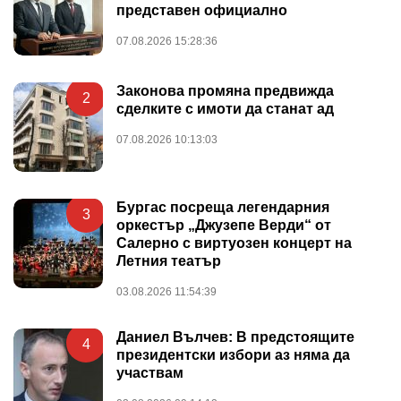
представен официално
07.08.2026 15:28:36
Законова промяна предвижда
2
сделките с имоти да станат ад
07.08.2026 10:13:03
Бургас посреща легендарния
3
оркестър „Джузепе Верди“ от
Салерно с виртуозен концерт на
Летния театър
03.08.2026 11:54:39
Даниел Вълчев: В предстоящите
4
президентски избори аз няма да
участвам