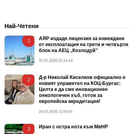
Най-Четени
АЯР издаде лицензия за извеждане
1
от експлоатация на трети и четвърти
блок на АЕЦ „Козлодуй“
31.07.2026 20:34:43
Д-р Николай Киселков официално е
2
новият управител на КОЦ-Бургас:
Целта е да сме иновационен
онкологичен хъб, готов за
европейска акредитация!
28.07.2026 11:44:45
Иран с остра нота към МвНР
3