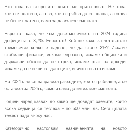
Ето това са въпросите, които ме притесняват. Не това,
което е платено, а това, което трябва да се плаща, а тогава
не беше платено, само за да излезе сметката.
Евростат каза, че към деветмесечието на 2024 година
дефицитът е 3,7%. Евростат! Кой ще каже за четвъртото
тримесечие колко е паднал, че да стане 3%? Искаме
стабилни финанси, искаме еврозона, искаме общински и
държавни обекти да се строят, искаме ръст на доходи,
искаме да не се пипат данъците, всичко това го искаме.
Но 2024 г. не се направиха разходите, които трябваше, а се
оставиха за 2025 г., само и само да им излезе сметката.
Години наред казвах до какво ще доведат заемите, които
всяка седмица се теглеха – по 500 млн. лв.
Сега цялата
тежест пада върху нас.
Категорично настоявам назначенията на новото