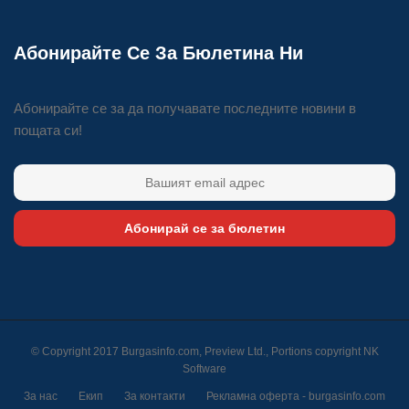
Абонирайте Се За Бюлетина Ни
Абонирайте се за да получавате последните новини в
пощата си!
Абонирай се за бюлетин
© Copyright 2017 Burgasinfo.com, Preview Ltd., Portions copyright
NK
Software
За нас
Екип
За контакти
Рекламна оферта - burgasinfo.com