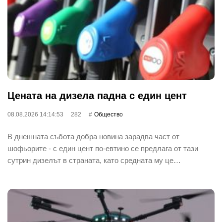
Цената на дизела падна с един цент
08.08.2026 14:14:53
282
Общество
В днешната събота добра новина зарадва част от
шофьорите - с един цент по-евтино се предлага от тази
сутрин дизелът в страната, като средната му це…