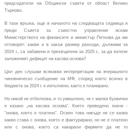
председатели на Общински съвети от област Велико
Търново.
В тази връзка, още в началото на следващата седмица и
преди Съвета за съвестно управление искам
Министерството на финансите и министър Петкова да ми
отговорят:
какви и в какъв размер разходи, дължими за
2024 г., са забавени и прехвърлени за 2025 г.
, за да излезе
заложеният дефицит на касова основа?
Цял ден слушам всякакви интерпретации на вчерашното
чиновническо съобщение на МФ, според което всичко в
бюджета за 2024 г. е изпълнено, както е планирано.
Но никой не отбелязва, и то умишлено, че с малки буквички
е казано „на касова основа". Което преведено значи -
"онова, което е платено". Освен това никъде не се казва
какво става с онова, което е фактурирано, но не е платено
или с онова, което са накарали фирмите да не го