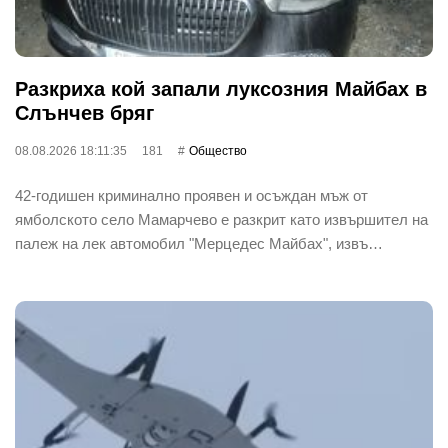
Разкриха кой запали луксозния Майбах в
Слънчев бряг
08.08.2026 18:11:35
181
Общество
42-годишен криминално проявен и осъждан мъж от
ямболското село Мамарчево е разкрит като извършител на
палеж на лек автомобил "Мерцедес Майбах", извъ…