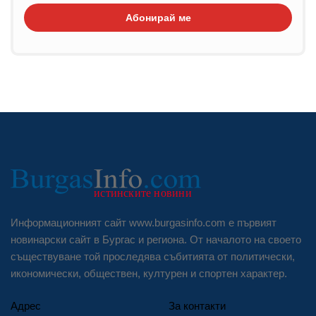
Абонирай ме
Информационният сайт www.burgasinfo.com е първият
новинарски сайт в Бургас и региона. От началото на своето
съществуване той проследява събитията от политически,
икономически, обществен, културен и спортен характер.
Адрес
За контакти