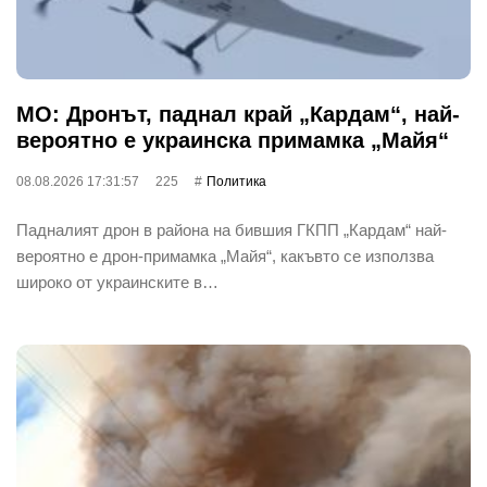
МО: Дронът, паднал край „Кардам“, най-
вероятно е украинска примамка „Майя“
08.08.2026 17:31:57
225
Политика
Падналият дрон в района на бившия ГКПП „Кардам“ най-
вероятно е дрон-примамка „Майя“, какъвто се използва
широко от украинските в…