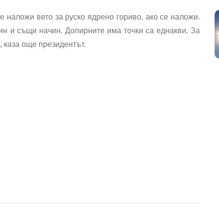
 наложи вето за руско ядрено гориво, ако се наложи.
ин и същи начин. Допирните има точки са еднакви. За
, каза още президентът.