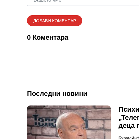
0 Коментара
Последни новини
Психи
„Теле
деца 
БургасИн