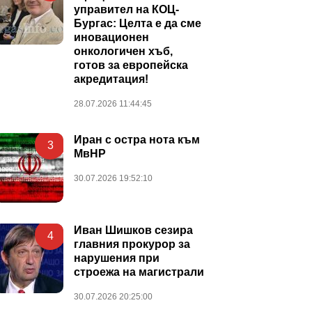
управител на КОЦ-
Бургас: Целта е да сме
иновационен
онкологичен хъб,
готов за европейска
акредитация!
28.07.2026 11:44:45
Иран с остра нота към
3
МвНР
30.07.2026 19:52:10
Иван Шишков сезира
4
главния прокурор за
нарушения при
строежа на магистрали
30.07.2026 20:25:00