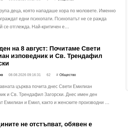
рупа деца, която нападаше хора по моловете. Именно
зграждат едни психопати. Психопатът не се ражда
ой се отглежда. Най-критичен е…
ден на 8 август: Почитаме Свети
ан изповедник и Св. Трендафил
ски
фо
08.08.2026 09:16:31
62
Общество
авната църква почита днес Свети Емилиан
ик и Св. Трендафил Загорски. Днес имен ден
т Емилиан и Емил, както и женските производни …
ините не отстъпват, обявен е