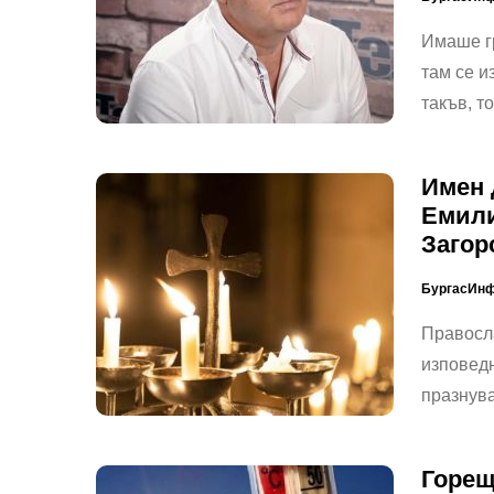
Имаше г
там се и
такъв, т
Имен 
Емили
Загор
БургасИн
Правосл
изповедн
празнува
Горещ