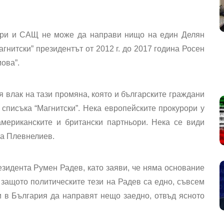
дори и САЩ не може да направи нищо на един Делян
гнитски” президентът от 2012 г. до 2017 година Росен
ова”.
 влак на тази промяна, която и българските граждани
 списъка “Магнитски”. Нека европейските прокурори у
американските и британски партньори. Нека се види
ва Плевнелиев.
зидента Румен Радев, като заяви, че няма основание
, защото политическите тези на Радев са едно, съвсем
и в България да направят нещо заедно, отвъд ясното