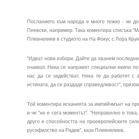
Посланието към народа е много тежко - че 
Пеевски, например. Така коментира списъка “Ма
Плевнелиев в студиото на На Фокус с Лора Крум
“Идват нови избори. Дайте да хванем последния
очакват. Нека се направят специални екипи по
нас да се задействат. Нека те да работят с 
истината, да се раздаде справедливост”, призо
Той коментира исканията за импийчмънт на пре
и че “не е сега моментът”. “Неправилно е това
друго е способността на проевропейските сил
русофилство на Радев”, каза Плевнелиев.