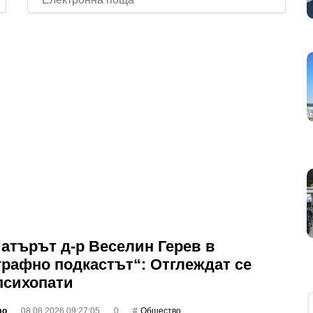
атърът д-р Веселин Герев в
графно подкастът“: Отглеждат се
психопати
фо
08.08.2026 09:27:05
0
Общество