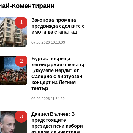
Най-Коментирани
Законова промяна
1
предвижда сделките с
имоти да станат ад
07.08.2026 10:13:03
Бургас посреща
2
легендарния оркестър
„Джузепе Верди“ от
Салерно с виртуозен
концерт на Летния
театър
03.08.2026 11:54:39
Даниел Вълчев: В
3
предстоящите
президентски избори
аз няма да участвам