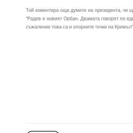
Той коментира още думите на президента, че ще
“Радев е новият Орбан. Двамата говорят по ед
съжаление това са и опорните точки на Кремъл”