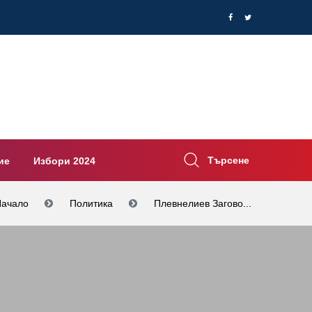
Търсене
ие
Избори 2024
Начало
Политика
Плевнелиев Загово...