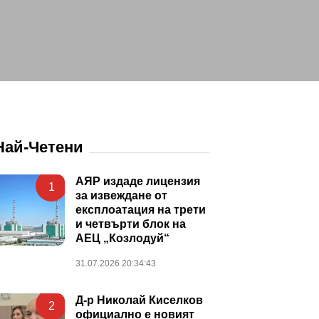
Най-Четени
АЯР издаде лицензия
1
за извеждане от
експлоатация на трети
и четвърти блок на
АЕЦ „Козлодуй“
31.07.2026 20:34:43
Д-р Николай Киселков
2
официално е новият