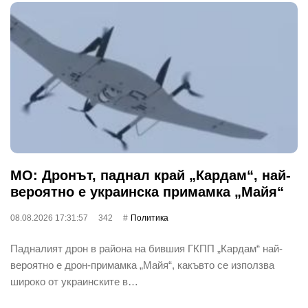
МО: Дронът, паднал край „Кардам“, най-
вероятно е украинска примамка „Майя“
08.08.2026 17:31:57
342
Политика
Падналият дрон в района на бившия ГКПП „Кардам“ най-
вероятно е дрон-примамка „Майя“, какъвто се използва
широко от украинските в…