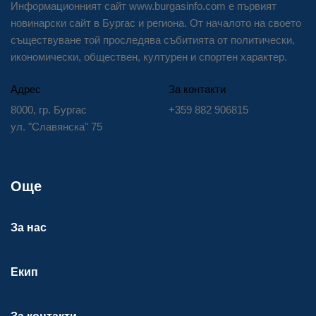
Информационният сайт www.burgasinfo.com е първият
новинарски сайт в Бургас и региона. От началото на своето
съществуване той проследява събитията от политически,
икономически, обществен, културен и спортен характер.
Адрес
За контакти
8000, гр. Бургас
+359 882 906815
ул. "Славянска" 75
Още
За нас
Екип