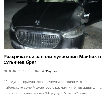
Разкриха кой запали луксозния Майбах в
Слънчев бряг
08.08.2026 18:11:35
384
Общество
42-годишен криминално проявен и осъждан мъж от
ямболското село Мамарчево е разкрит като извършител на
палеж на лек автомобил "Мерцедес Майбах", извъ…