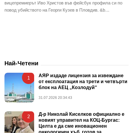
вицепремиерът Иво Христов във фейсбук профила си по
повод убийството на Георги Кузев в Пловдив. &b…
Най-Четени
АЯР издаде лицензия за извеждане
1
от експлоатация на трети и четвърти
блок на АЕЦ „Козлодуй“
31.07.2026 20:34:43
Д-р Николай Киселков официално е
2
новият управител на КОЦ-Бургас:
Целта е да сме иновационен
онкологичен хъб, готов за