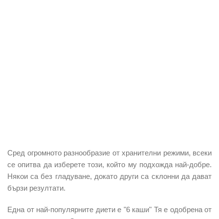
Сред огромното разнообразие от хранителни режими, всеки
се опитва да изберете този, който му подхожда най-добре.
Някои са без гладуване, докато други са склонни да дават
бързи резултати.
Една от най-популярните диети е "6 каши" Тя е одобрена от