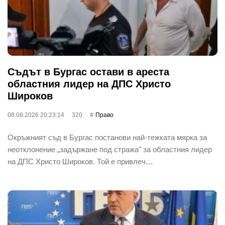
Съдът в Бургас остави в ареста
областния лидер на ДПС Христо
Широков
08.08.2026 20:23:14
320
Право
Окръжният съд в Бургас постанови най-тежката мярка за
неотклонение „задържане под стража" за областния лидер
на ДПС Христо Широков. Той е привлеч…