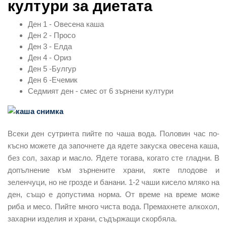
култури за диетата
Ден 1 - Овесена каша
Ден 2 - Просо
Ден 3 - Елда
Ден 4 - Ориз
Ден 5 -Булгур
Ден 6 -Ечемик
Седмият ден - смес от 6 зърнени култури
Всеки ден сутринта пийте по чаша вода. Половин час по-
късно можете да започнете да ядете закуска овесена каша,
без сол, захар и масло. Ядете тогава, когато сте гладни. В
допълнение към зърнените храни, яжте плодове и
зеленчуци, но не грозде и банани. 1-2 чаши кисело мляко на
ден, също е допустима норма. От време на време може
риба и месо. Пийте много чиста вода. Премахнете алкохол,
захарни изделия и храни, съдържащи скорбяла.