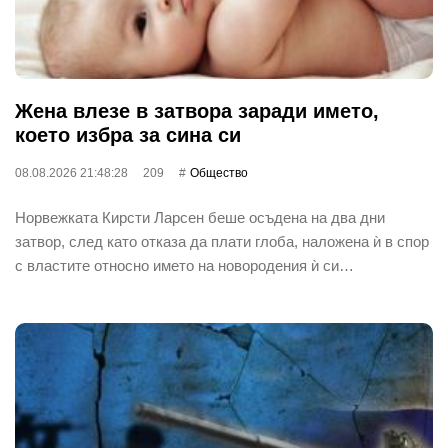
Жена влезе в затвора заради името,
което избра за сина си
08.08.2026 21:48:28
209
Общество
Норвежката Кирсти Ларсен беше осъдена на два дни
затвор, след като отказа да плати глоба, наложена ѝ в спор
с властите относно името на новородения ѝ си…