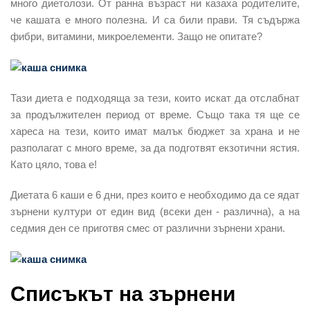
много диетолози. От ранна възраст ни казаха родителите,
че кашата е много полезна. И са били прави. Тя съдържа
фибри, витамини, микроелементи. Защо не опитате?
Тази диета е подходяща за тези, които искат да отслабнат
за продължителен период от време. Също така тя ще се
хареса на тези, които имат малък бюджет за храна и не
разполагат с много време, за да подготвят екзотични ястия.
Като цяло, това е!
Диетата 6 каши е 6 дни, през които е необходимо да се ядат
зърнени култури от един вид (всеки ден - различна), а на
седмия ден се приготвя смес от различни зърнени храни.
Списъкът на зърнени