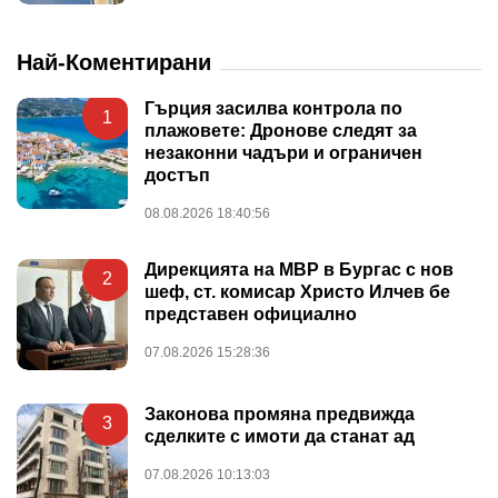
Най-Коментирани
Гърция засилва контрола по
1
плажовете: Дронове следят за
незаконни чадъри и ограничен
достъп
08.08.2026 18:40:56
Дирекцията на МВР в Бургас с нов
2
шеф, ст. комисар Христо Илчев бе
представен официално
07.08.2026 15:28:36
Законова промяна предвижда
3
сделките с имоти да станат ад
07.08.2026 10:13:03