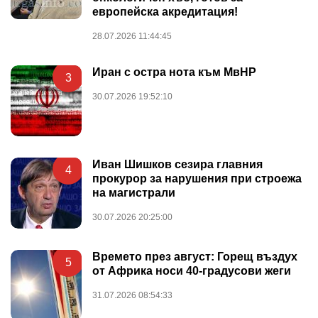
европейска акредитация!
28.07.2026 11:44:45
Иран с остра нота към МвНР
3
30.07.2026 19:52:10
Иван Шишков сезира главния
4
прокурор за нарушения при строежа
на магистрали
30.07.2026 20:25:00
Времето през август: Горещ въздух
5
от Африка носи 40-градусови жеги
31.07.2026 08:54:33