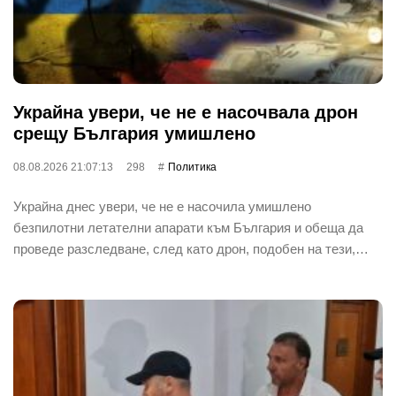
Украйна увери, че не е насочвала дрон
срещу България умишлено
08.08.2026 21:07:13
298
Политика
Украйна днес увери, че не е насочила умишлено
безпилотни летателни апарати към България и обеща да
проведе разследване, след като дрон, подобен на тези,…