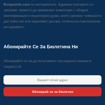
Burgasinfo.com
по материалите. Администраторите си
запазват правото да премахват коментари с обидни
квалификации и нецензурни думи, които уронват човешкото
достойнство или изразяват расова, етническа и религиозна
нетърпимост.
Абонирайте Се За Бюлетина Ни
Абонирайте се за да получавате последните новини в
пощата си!
Абонирай се за бюлетин