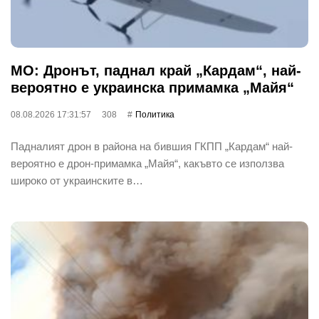
МО: Дронът, паднал край „Кардам“, най-
вероятно е украинска примамка „Майя“
08.08.2026 17:31:57
308
Политика
Падналият дрон в района на бившия ГКПП „Кардам“ най-
вероятно е дрон-примамка „Майя“, какъвто се използва
широко от украинските в…