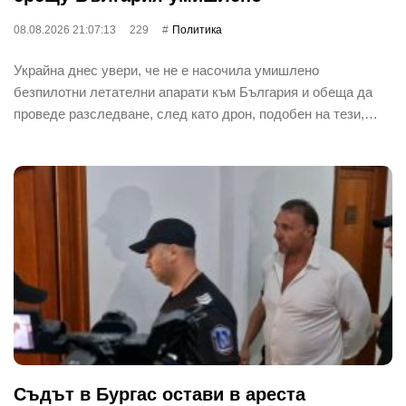
08.08.2026 21:07:13
229
Политика
Украйна днес увери, че не е насочила умишлено
безпилотни летателни апарати към България и обеща да
проведе разследване, след като дрон, подобен на тези,…
Съдът в Бургас остави в ареста