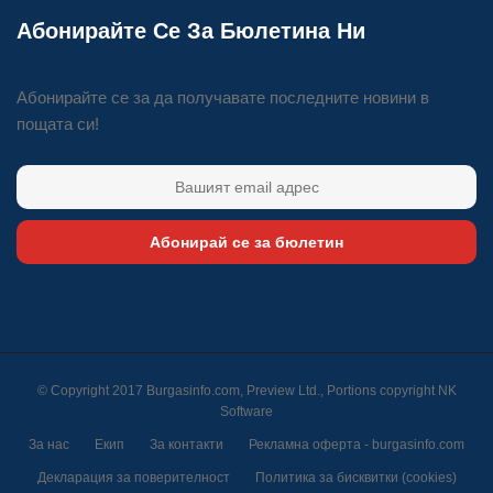
Абонирайте Се За Бюлетина Ни
Абонирайте се за да получавате последните новини в
пощата си!
Абонирай се за бюлетин
© Copyright 2017 Burgasinfo.com, Preview Ltd., Portions copyright
NK
Software
За нас
Екип
За контакти
Рекламна оферта - burgasinfo.com
Декларация за поверителност
Политика за бисквитки (cookies)