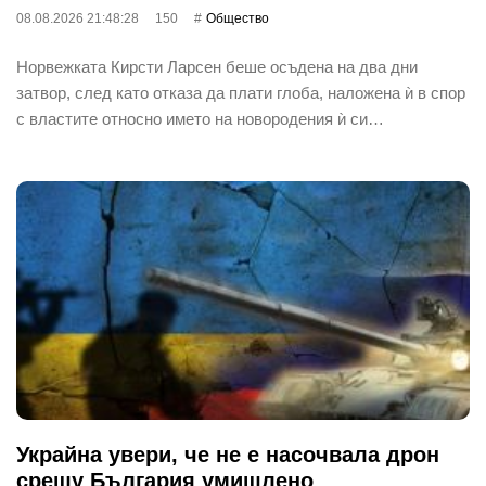
08.08.2026 21:48:28
150
Общество
Норвежката Кирсти Ларсен беше осъдена на два дни
затвор, след като отказа да плати глоба, наложена ѝ в спор
с властите относно името на новородения ѝ си…
Украйна увери, че не е насочвала дрон
срещу България умишлено