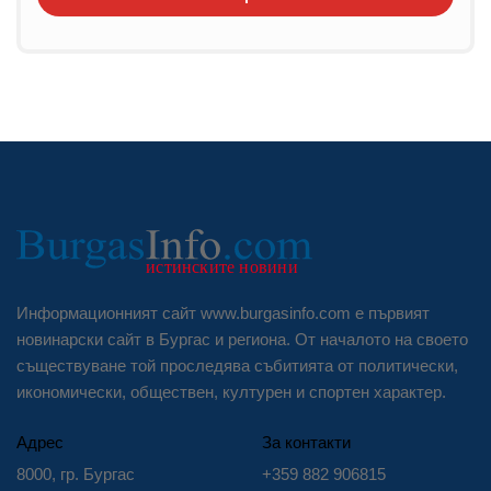
Информационният сайт www.burgasinfo.com е първият
новинарски сайт в Бургас и региона. От началото на своето
съществуване той проследява събитията от политически,
икономически, обществен, културен и спортен характер.
Адрес
За контакти
8000, гр. Бургас
+359 882 906815