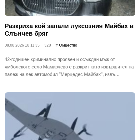
Разкриха кой запали луксозния Майбах в
Слънчев бряг
08.08.2026 18:11:35
328
Общество
42-годишен криминално проявен и осъждан мъж от
ямболското село Мамарчево е разкрит като извършител на
палеж на лек автомобил "Мерцедес Майбах", извъ…