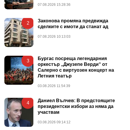
07.08.2026 15:28:36
Законова промяна предвижда
2
сделките с имоти да станат ад
07.08.2026 10:13:03
Бургас посреща легендарния
3
оркестър „Джузепе Верди“ от
Салерно с виртуозен концерт на
Летния театър
03.08.2026 11:54:39
Даниел Вълчев: В предстоящите
4
президентски избори аз няма да
участвам
03.08.2026 09:14:12