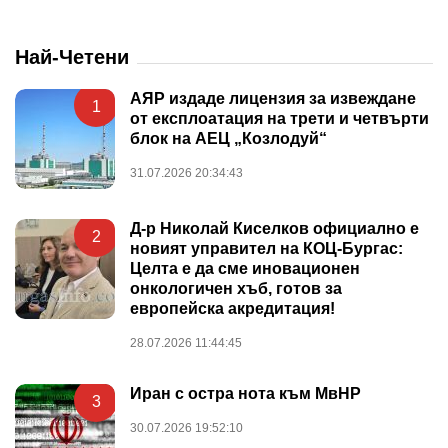
Най-Четени
АЯР издаде лицензия за извеждане
1
от експлоатация на трети и четвърти
блок на АЕЦ „Козлодуй“
31.07.2026 20:34:43
Д-р Николай Киселков официално е
2
новият управител на КОЦ-Бургас:
Целта е да сме иновационен
онкологичен хъб, готов за
европейска акредитация!
28.07.2026 11:44:45
Иран с остра нота към МвНР
3
30.07.2026 19:52:10