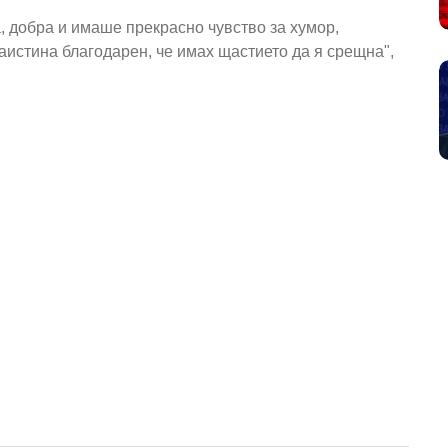
, добра и имаше прекрасно чувство за хумор,
аистина благодарен, че имах щастието да я срещна",