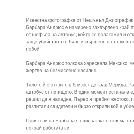
Известна фотографка от Нешънъл Джиографик е 
Барбара Андрюс е намерено захвърлено край п
от шофьор на автобус, който се полакомил и от
защо убийството е било извършено по толкова же
побой.
Барбара Андрюс толкова харесвала Мексико, че
жертва на безмислено насилие.
Тялото й е открито в близост до град Мерида. Р
автобус от летището. В един момент останала 
решил да я нападне. Първо я пребил жестоко, п
разпитали свидетели и бързо открили кой е убие
Приятели на Барбара я описват като голяма път
покрай работата си.