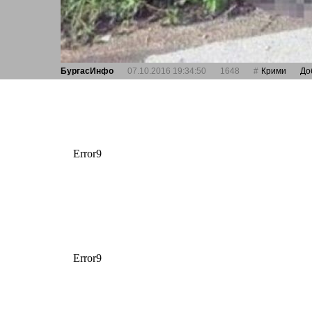
БургасИнфо
07.10.2016 19:34:50
1648
Крими
До