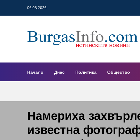
06.08.2026
Начало
Днес
Политика
Общество
Намериха захвърле
известна фотогра