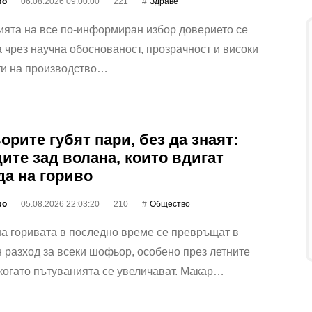
фо
06.08.2026 09:00:00
221
Здраве
ията на все по-информиран избор доверието се
 чрез научна обоснованост, прозрачност и високи
ти на производство…
рите губят пари, без да знаят:
ите зад волана, които вдигат
да на гориво
фо
05.08.2026 22:03:20
210
Общество
а горивата в последно време се превръщат в
 разход за всеки шофьор, особено през летните
когато пътуванията се увеличават. Макар…