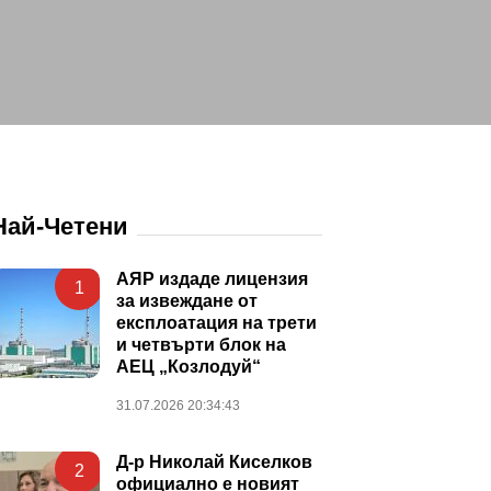
Най-Четени
АЯР издаде лицензия
1
за извеждане от
експлоатация на трети
и четвърти блок на
АЕЦ „Козлодуй“
31.07.2026 20:34:43
Д-р Николай Киселков
2
официално е новият