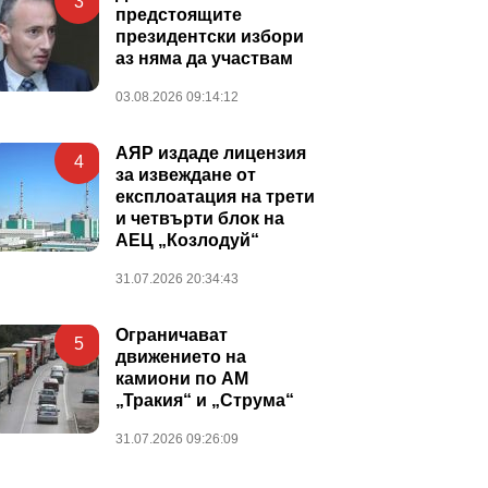
3
предстоящите
президентски избори
аз няма да участвам
03.08.2026 09:14:12
АЯР издаде лицензия
4
за извеждане от
експлоатация на трети
и четвърти блок на
АЕЦ „Козлодуй“
31.07.2026 20:34:43
Ограничават
5
движението на
камиони по АМ
„Тракия“ и „Струма“
31.07.2026 09:26:09