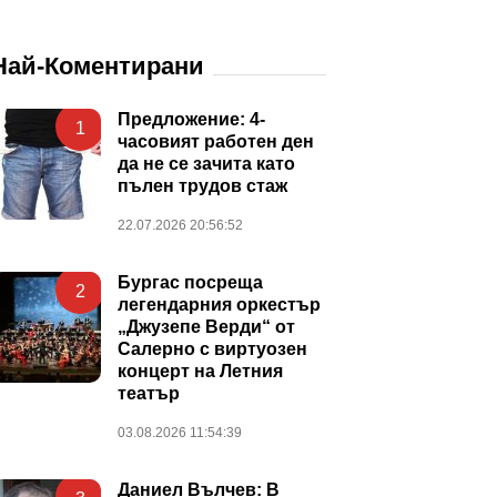
Най-Коментирани
Предложение: 4-
1
часовият работен ден
да не се зачита като
пълен трудов стаж
22.07.2026 20:56:52
Бургас посреща
2
легендарния оркестър
„Джузепе Верди“ от
Салерно с виртуозен
концерт на Летния
театър
03.08.2026 11:54:39
Даниел Вълчев: В