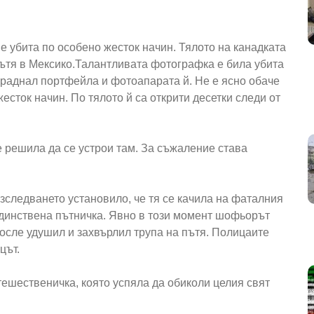
убита по особено жесток начин. Тялото на канадката
ътя в Мексико.
Талантливата фотографка е била убита
краднал портфейла и фотоапарата й. Не е ясно обаче
сток начин. По тялото й са открити десетки следи от
 решила да се устрои там. За съжаление става
азследването установило, че тя се качила на фаталния
единствена пътничка. Явно в този момент шофьорът
осле удушил и захвърлил трупа на пътя. Полицаите
цът.
ешественичка, която успяла да обиколи целия свят