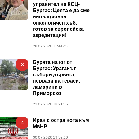
управител на КОЦ-
Бургас: Целта е да сме
иновационен
онкологичен хъб,
готов за европейска
акредитация!
28.07.2026 11:44:45
Бурята на юг от
3
Бургас: Ураганът
събори дървета,
первази на тераси,
ламарини в
Приморско
22.07.2026 18:21:16
Иран с остра нота към
4
МвНР
30.07.2026 19:52:10