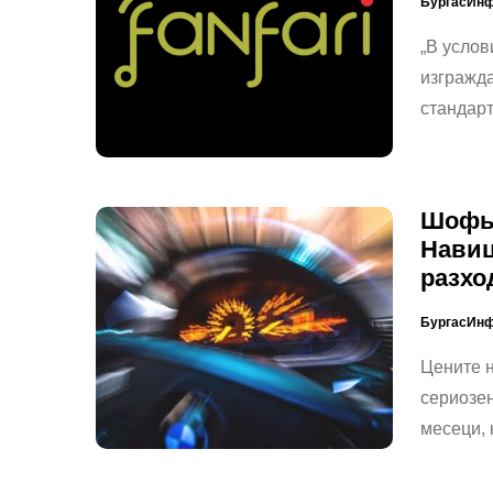
БургасИн
„В услов
изгражда
стандар
Шофьо
Навиц
разхо
БургасИн
Цените н
сериозен
месеци, 