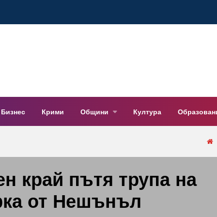
Бизнес
Крими
Общини
Култура
Образован
н край пътя трупа на
фка от Нешънъл