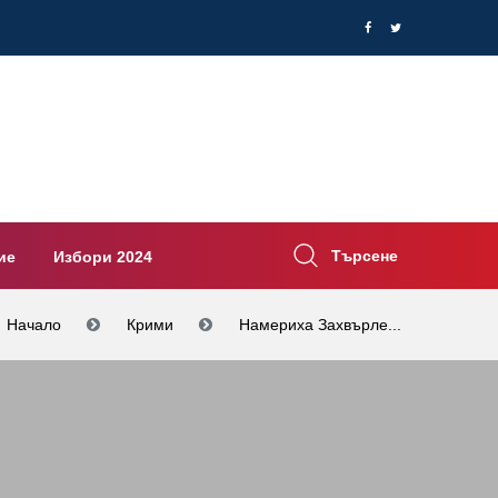
Търсене
ие
Избори 2024
Начало
Крими
Намериха Захвърле...