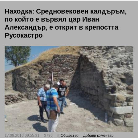
Находка: Средновековен калдъръм,
по който е вървял цар Иван
Александър, е открит в крепостта
Русокастро
17.08.2016 09:55:31
3736
Общество
Добави коментар