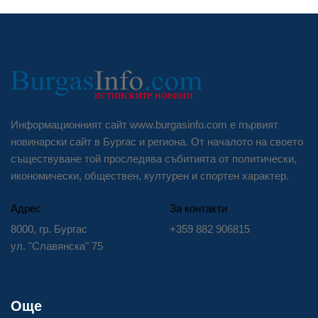
Информационният сайт www.burgasinfo.com е първият
новинарски сайт в Бургас и региона. От началото на своето
съществуване той проследява събитията от политически,
икономически, обществен, културен и спортен характер.
Адрес
За контакти
8000, гр. Бургас
+359 882 906815
ул. "Славянска" 75
Още