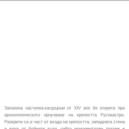
Запазена настилка-калдъръм от XIV век бе открита при
археологическото проучване на крепостта Русокастрo.
Разкрити са и част от входа на крепостта, западната стена
и една от бойните кули, чийто монументален градеж е