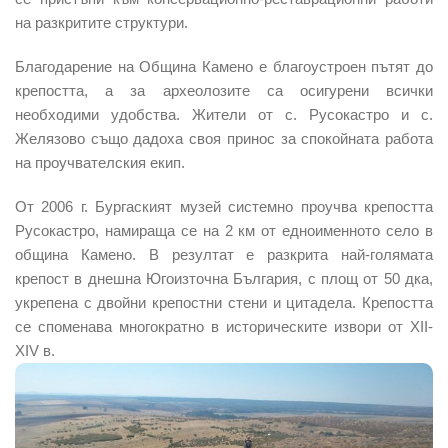
на разкритите структури.
Благодарение на Община Камено е благоустроен пътят до
крепостта, а за археолозите са осигурени всички
необходими удобства. Жители от с. Русокастро и с.
Желязово също дадоха своя принос за спокойната работа
на проучвателския екип.
От 2006 г. Бургаският музей системно проучва крепостта
Русокастро, намираща се на 2 км от едноименното село в
община Камено. В резултат е разкрита най-голямата
крепост в днешна Югоизточна България, с площ от 50 дка,
укрепена с двойни крепостни стени и цитадела. Крепостта
се споменава многократно в историческите извори от ХІІ-
ХІV в.