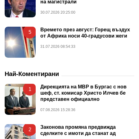
на магистрали
30.07.2026 20:25:00
Времето през август: Горещ въздух
5
от Африка носи 40-градусови жеги
31.07.2026 08:54:33
Най-Коментирани
Дирекцията на МВР в Бургас с нов
1
шеф, ст. комисар Христо Илчев бе
представен официално
07.08.2026 15:28:36
Законова промяна предвижда
2
сделките с имоти да станат ад