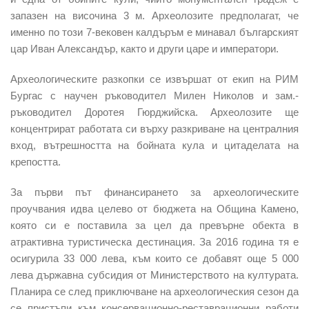
запазен на височина 3 м. Археолозите предполагат, че
именно по този 7-вековен калдъръм е минавал българският
цар Иван Александър, както и други царе и императори.
Археологическите разкопки се извършат от екип на РИМ
Бургас с научен ръководител Милен Николов и зам.-
ръководител Доротея Гюрджийска. Археолозите ще
концентрират работата си върху разкриване на централния
вход, вътрешността на бойната кула и цитаделата на
крепостта.
За първи път финансирането за археологическите
проучвания идва целево от бюджета на Община Камено,
която си е поставила за цел да превърне обекта в
атрактивна туристическа дестинация. За 2016 година тя е
осигурила 33 000 лева, към които се добавят още 5 000
лева държавна субсидия от Министерството на културата.
Планира се след приключване на археологическия сезон да
се пристъпи към консервационно-реставрационни работи