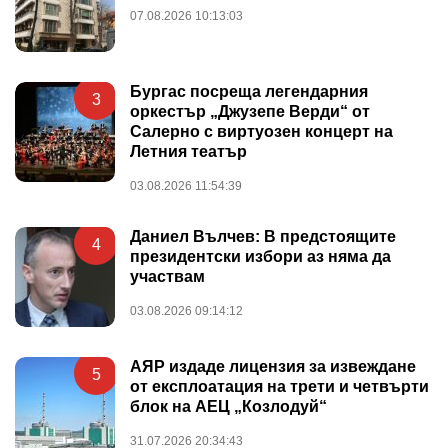
07.08.2026 10:13:03
Бургас посреща легендарния
3
оркестър „Джузепе Верди“ от
Салерно с виртуозен концерт на
Летния театър
03.08.2026 11:54:39
Даниел Вълчев: В предстоящите
4
президентски избори аз няма да
участвам
03.08.2026 09:14:12
АЯР издаде лицензия за извеждане
5
от експлоатация на трети и четвърти
блок на АЕЦ „Козлодуй“
31.07.2026 20:34:43