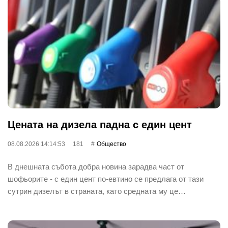
Цената на дизела падна с един цент
08.08.2026 14:14:53
181
Общество
В днешната събота добра новина зарадва част от
шофьорите - с един цент по-евтино се предлага от тази
сутрин дизелът в страната, като средната му це…