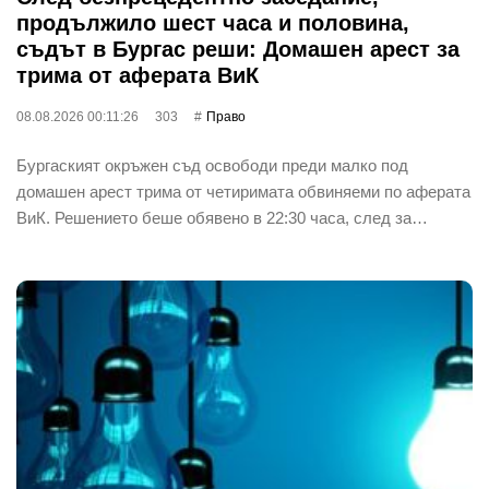
продължило шест часа и половина,
съдът в Бургас реши: Домашен арест за
трима от аферата ВиК
08.08.2026 00:11:26
303
Право
Бургаският окръжен съд освободи преди малко под
домашен арест трима от четиримата обвиняеми по аферата
ВиК. Решението беше обявено в 22:30 часа, след за…