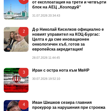
от експлоатация на трети и четвърти
блок на АЕЦ „Козлодуй“
31.07.2026 20:34:43
Д-р Николай Киселков официално е
2
новият управител на КОЦ-Бургас:
Целта е да сме иновационен
онкологичен хъб, готов за
европейска акредитация!
28.07.2026 11:44:45
Иран с остра нота към МвНР
3
30.07.2026 19:52:10
Иван Шишков сезира главния
4
прокурор за нарушения при строежа