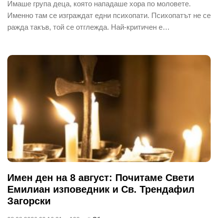
Имаше група деца, която нападаше хора по моловете.
Именно там се изграждат едни психопати. Психопатът не се
ражда такъв, той се отглежда. Най-критичен е…
Имен ден на 8 август: Почитаме Свети
Емилиан изповедник и Св. Трендафил
Загорски