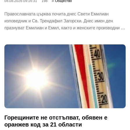
08.08.2026 09:16:31
198
Общество
Православната църква почита днес Свети Емилиан
изповедник и Св. Трендафил Загорски. Днес имен ден
празнуват Емилиан и Емил, както и женските производни …
Горещините не отстъпват, обявен е
оранжев код за 21 области