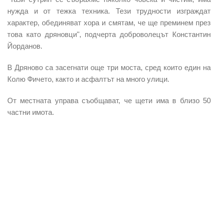
нужда и от тежка техника. Тези трудности изграждат
характер, обединяват хора и смятам, че ще преминем през
това като дряновци", подчерта доброволецът Константин
Йорданов.
В Дряново са засегнати още три моста, сред които един на
Колю Фичето, както и асфалтът на много улици.
От местната управа съобщават, че щети има в близо 50
частни имота.