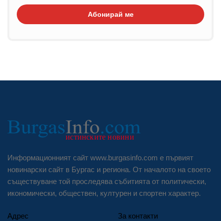
Абонирай ме
Информационният сайт www.burgasinfo.com е първият
новинарски сайт в Бургас и региона. От началото на своето
съществуване той проследява събитията от политически,
икономически, обществен, културен и спортен характер.
Адрес
За контакти