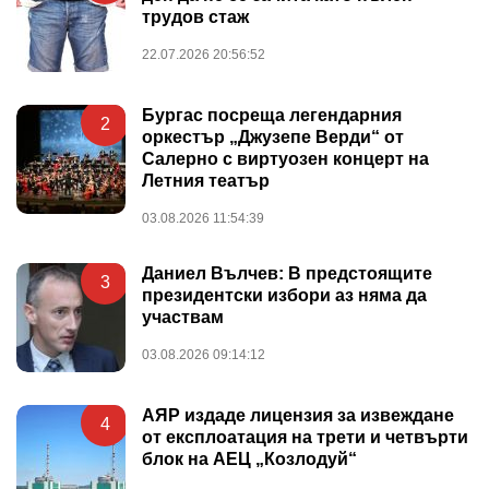
трудов стаж
22.07.2026 20:56:52
Бургас посреща легендарния
2
оркестър „Джузепе Верди“ от
Салерно с виртуозен концерт на
Летния театър
03.08.2026 11:54:39
Даниел Вълчев: В предстоящите
3
президентски избори аз няма да
участвам
03.08.2026 09:14:12
АЯР издаде лицензия за извеждане
4
от експлоатация на трети и четвърти
блок на АЕЦ „Козлодуй“