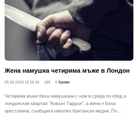
Жена намушка четирима мъже в Лондон
05.08.2026 18:38:46
186
Крими
Четирима мъже бяха намушкани с нож в сряда по обед в
лондонския квартал "Ковънт Гардън", а жена е била
арестувана, съобщиха няколко британски медии. По…