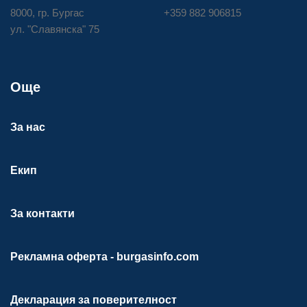
8000, гр. Бургас
+359 882 906815
ул. "Славянска" 75
Още
За нас
Екип
За контакти
Рекламна оферта - burgasinfo.com
Декларация за поверителност