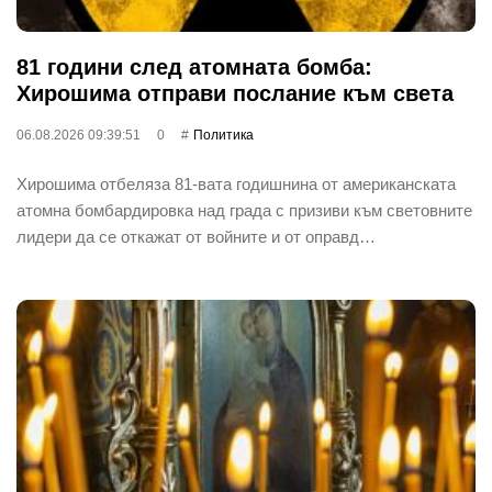
81 години след атомната бомба:
Хирошима отправи послание към света
06.08.2026 09:39:51
0
Политика
Хирошима отбеляза 81-вата годишнина от американската
атомна бомбардировка над града с призиви към световните
лидери да се откажат от войните и от оправд…