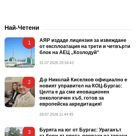
Най-Четени
АЯР издаде лицензия за извеждане
1
от експлоатация на трети и четвърти
блок на АЕЦ „Козлодуй“
31.07.2026 20:34:43
Д-р Николай Киселков официално е
2
новият управител на КОЦ-Бургас:
Целта е да сме иновационен
онкологичен хъб, готов за
европейска акредитация!
28.07.2026 11:44:45
Бурята на юг от Бургас: Ураганът
3
събори дървета, первази на тераси,