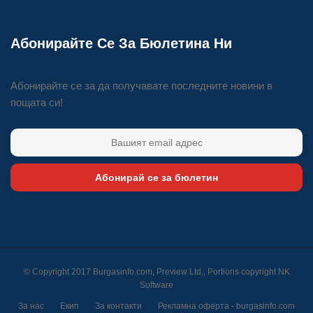
Абонирайте Се За Бюлетина Ни
Абонирайте се за да получавате последните новини в
пощата си!
Абонирай се за бюлетин
© Copyright 2017 Burgasinfo.com, Preview Ltd., Portions copyright
NK
Software
За нас
Екип
За контакти
Рекламна оферта - burgasinfo.com