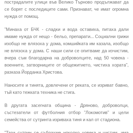
пострадалите улици във Велико Търново продължават да
се борят с последиците сами. Признават, че имат огромна
нужда от помощ.
"Минаха от БЧК - сладки и вода оставиха, питаха дали
имаме нужда от нещо - бельо, препарати... Социални грижи
изобщо не влязоха у дома, комшийката им казала, изобщо
не влязоха у дома. С наши сили се опитваме да изчистим,
вчера съм благодарна на доброволците, над 50 човека -
военните, затворниците от общежитието, чистиха хората",
разказа Йорданка Христова.
Наносите и тинята, довлечени от реката, се изриват бавно,
тъй като тежката техника не стига.
В другата засегната община - Дряново, доброволци,
състезатели от футболния отбор "Локомотив" и цели
семейства от сутринта изриваха тиня и кал от стадиона.
"Тази сутрин се събрахме няколко човека и чистим, има