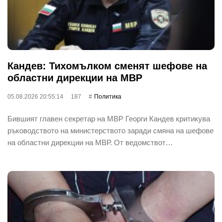
Кандев: Тихомълком сменят шефове на
областни дирекции на МВР
05.08.2026 20:55:14
187
Политика
Бившият главен секретар на МВР Георги Кандев критикува
ръководството на министерството заради смяна на шефове
на областни дирекции на МВР. От ведомствот…