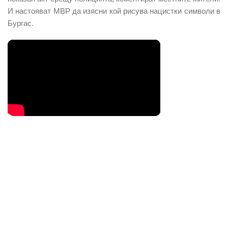
И настояват МВР да изясни кой рисува нацистки символи в
Бургас.