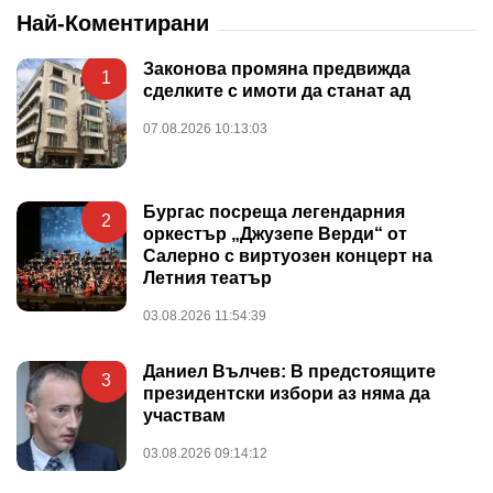
Най-Коментирани
Законова промяна предвижда
1
сделките с имоти да станат ад
07.08.2026 10:13:03
Бургас посреща легендарния
2
оркестър „Джузепе Верди“ от
Салерно с виртуозен концерт на
Летния театър
03.08.2026 11:54:39
Даниел Вълчев: В предстоящите
3
президентски избори аз няма да
участвам
03.08.2026 09:14:12