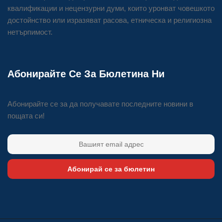
квалификации и нецензурни думи, които уронват човешкото
достойнство или изразяват расова, етническа и религиозна
нетърпимост.
Абонирайте Се За Бюлетина Ни
Абонирайте се за да получавате последните новини в
пощата си!
Абонирай се за бюлетин