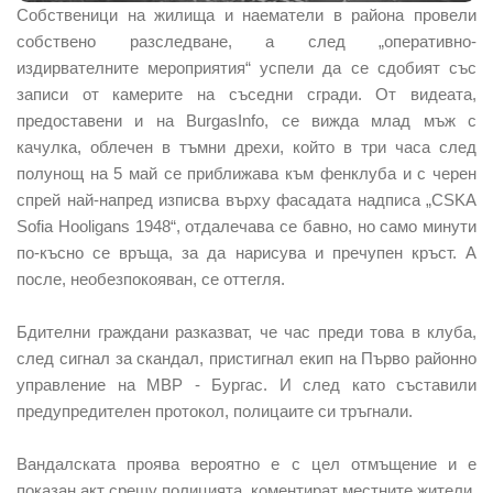
Собственици на жилища и наематели в района провели
собствено разследване, а след „оперативно-
издирвателните мероприятия“ успели да се сдобият със
записи от камерите на съседни сгради. От видеата,
предоставени и на BurgasInfo, се вижда млад мъж с
качулка, облечен в тъмни дрехи, който в три часа след
полунощ на 5 май се приближава към фенклуба и с черен
спрей най-напред изписва върху фасадата надписа „CSKA
Sofia Hooligans 1948“, отдалечава се бавно, но само минути
по-късно се връща, за да нарисува и пречупен кръст. А
после, необезпокояван, се оттегля.
Бдителни граждани разказват, че час преди това в клуба,
след сигнал за скандал, пристигнал екип на Първо районно
управление на МВР - Бургас. И след като съставили
предупредителен протокол, полицаите си тръгнали.
Вандалската проява вероятно е с цел отмъщение и е
показан акт срещу полицията, коментират местните жители.