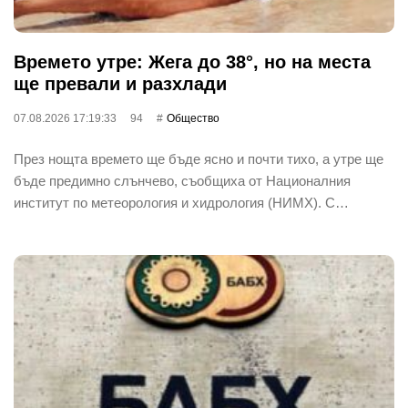
Времето утре: Жега до 38°, но на места
ще превали и разхлади
07.08.2026 17:19:33
94
Общество
През нощта времето ще бъде ясно и почти тихо, а утре ще
бъде предимно слънчево, съобщиха от Националния
институт по метеорология и хидрология (НИМХ). С…