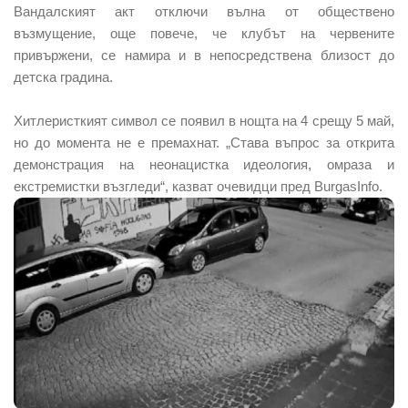
Вандалският акт отключи вълна от обществено
възмущение, още повече, че клубът на червените
привържени, се намира и в непосредствена близост до
детска градина.
Хитлеристкият символ се появил в нощта на 4 срещу 5 май,
но до момента не е премахнат. „Става въпрос за открита
демонстрация на неонацистка идеология, омраза и
екстремистки възгледи“, казват очевидци пред BurgasInfo.