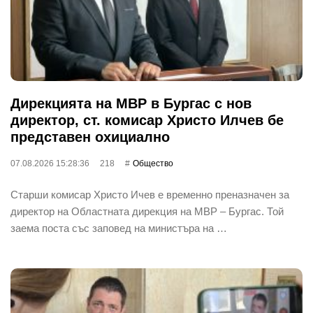
Дирекцията на МВР в Бургас с нов
директор, ст. комисар Христо Илчев бе
представен охициално
07.08.2026 15:28:36
218
Общество
Старши комисар Христо Ичев е временно преназначен за
директор на Областната дирекция на МВР – Бургас. Той
заема поста със заповед на министъра на …