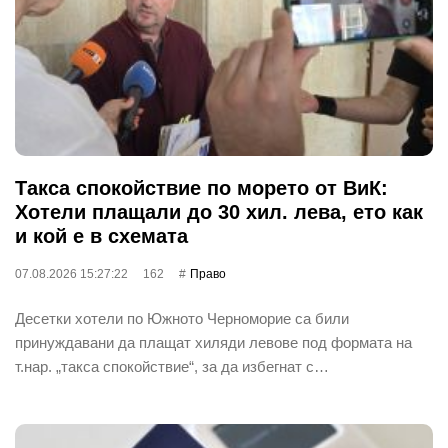
Такса спокойствие по морето от ВиК:
Хотели плащали до 30 хил. лева, ето как
и кой е в схемата
07.08.2026 15:27:22
162
Право
Десетки хотели по Южното Черноморие са били
принуждавани да плащат хиляди левове под формата на
т.нар. „такса спокойствие“, за да избегнат с…