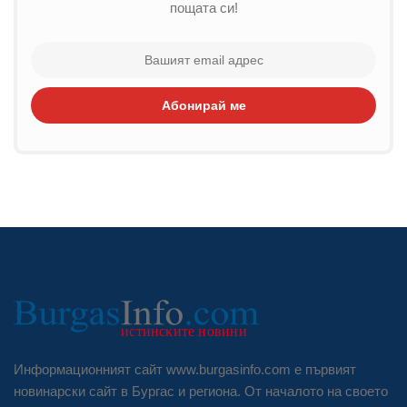
пощата си!
Абонирай ме
Информационният сайт www.burgasinfo.com е първият
новинарски сайт в Бургас и региона. От началото на своето