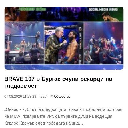
BRAVE 107 в Бургас счупи рекорди по
гледаемост
07.08.2026 11:23:23
226
Общество
„Оваис Якуб пише следващата глава в глобалната история
на ММА, повярвайте ми“, са първите думи на водещия
Карлос Кремър след победата на инд…