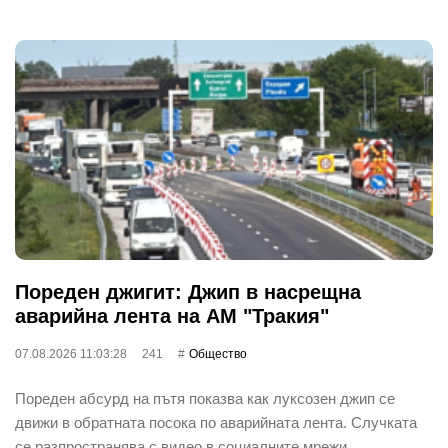
Пореден джигит: Джип в насрещна
аварийна лента на АМ "Тракия"
07.08.2026 11:03:28
241
Общество
Пореден абсурд на пътя показва как луксозен джип се
движи в обратната посока по аварийната лента. Случката
се разпространява с видео в социалните мрежи …