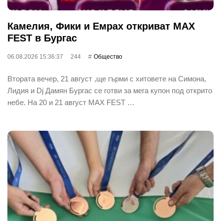
Камелия, Фики и Емрах откриват MAX
FEST в Бургас
06.08.2026 15:36:37
244
Общество
Втората вечер, 21 август ,ще гърми с хитовете на Симона,
Лидия и Dj Дамян Бургас се готви за мега купон под открито
небе. На 20 и 21 август MAX FEST …