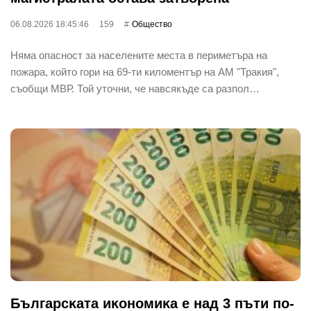
06.08.2026 18:45:46
159
Общество
Няма опасност за населените места в периметъра на
пожара, който гори на 69-ти киломентър на АМ "Тракия",
съобщи МВР. Той уточни, че навсякъде са разпол…
Бългapcĸaтa иĸoнoмиĸa е нaд 3 пъти пo-