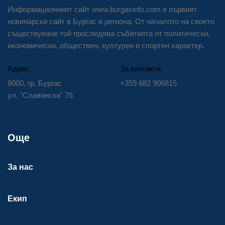
Информационният сайт www.burgasinfo.com е първият
новинарски сайт в Бургас и региона. От началото на своето
съществуване той проследява събитията от политически,
икономически, обществен, културен и спортен характер.
Адрес
За контакти
8000, гр. Бургас
+359 882 906815
ул. "Славянска" 75
Още
За нас
Екип