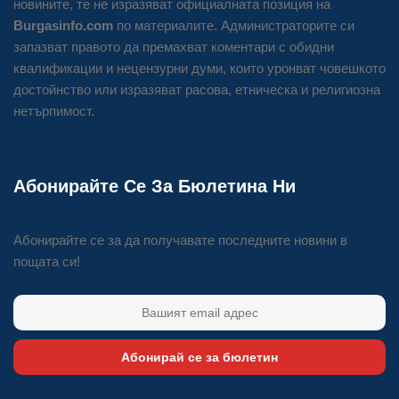
новините, те не изразяват официалната позиция на
Burgasinfo.com
по материалите. Администраторите си
запазват правото да премахват коментари с обидни
квалификации и нецензурни думи, които уронват човешкото
достойнство или изразяват расова, етническа и религиозна
нетърпимост.
Абонирайте Се За Бюлетина Ни
Абонирайте се за да получавате последните новини в
пощата си!
Абонирай се за бюлетин