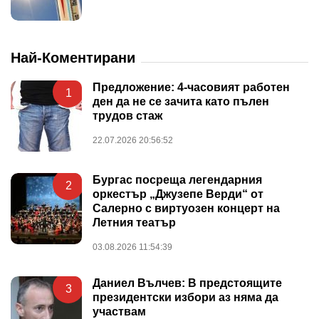
Най-Коментирани
Предложение: 4-часовият работен
1
ден да не се зачита като пълен
трудов стаж
22.07.2026 20:56:52
Бургас посреща легендарния
2
оркестър „Джузепе Верди“ от
Салерно с виртуозен концерт на
Летния театър
03.08.2026 11:54:39
Даниел Вълчев: В предстоящите
3
президентски избори аз няма да
участвам