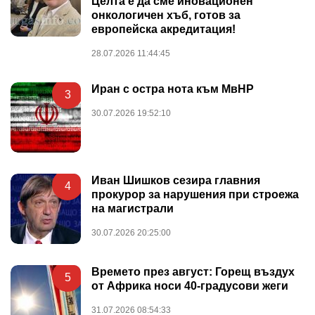
Целта е да сме иновационен
онкологичен хъб, готов за
европейска акредитация!
28.07.2026 11:44:45
Иран с остра нота към МвНР
3
30.07.2026 19:52:10
Иван Шишков сезира главния
4
прокурор за нарушения при строежа
на магистрали
30.07.2026 20:25:00
Времето през август: Горещ въздух
5
от Африка носи 40-градусови жеги
31.07.2026 08:54:33