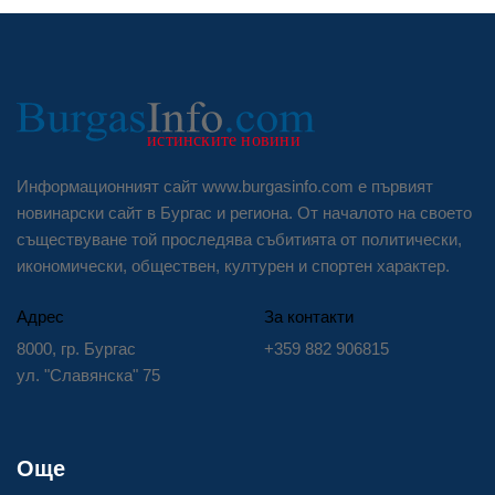
Информационният сайт www.burgasinfo.com е първият
новинарски сайт в Бургас и региона. От началото на своето
съществуване той проследява събитията от политически,
икономически, обществен, културен и спортен характер.
Адрес
За контакти
8000, гр. Бургас
+359 882 906815
ул. "Славянска" 75
Още