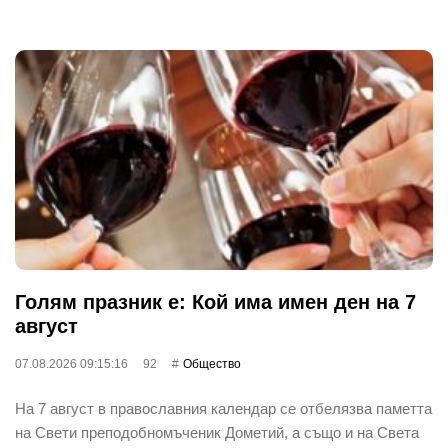
Голям празник е: Кой има имен ден на 7
август
07.08.2026 09:15:16
92
Общество
На 7 август в православния календар се отбелязва паметта
на Свети преподобномъченик Дометий, а също и на Света