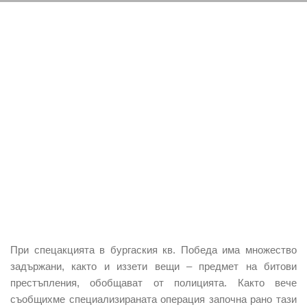
При спецакцията в бургаския кв. Победа има множество
задържани, както и иззети вещи – предмет на битови
престъпления, обобщават от полицията. Както вече
съобщихме специализираната операция започна рано тази