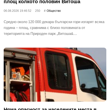
площ колкото половин Витоша
06.08.2026 19:46:52
250
Общество
Средно около 120 000 декара български гори изгарят всяка
година – площ, сравнима с близо половината от
територията на Природен парк „Витоша&…
Няма опасност за населените места в