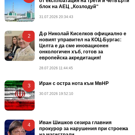
от експлоатация на трети и четвърти
блок на АЕЦ „Козлодуй“
31.07.2026 20:34:43
Д-р Николай Киселков официално е
2
новият управител на КОЦ-Бургас:
Целта е да сме иновационен
онкологичен хъб, готов за
европейска акредитация!
28.07.2026 11:44:45
Иран с остра нота към МвНР
3
30.07.2026 19:52:10
Иван Шишков сезира главния
4
прокурор за нарушения при строежа
на магистрали