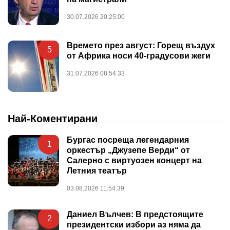
30.07.2026 20:25:00
Времето през август: Горещ въздух
5
от Африка носи 40-градусови жеги
31.07.2026 08:54:33
Най-Коментирани
Бургас посреща легендарния
1
оркестър „Джузепе Верди“ от
Салерно с виртуозен концерт на
Летния театър
03.08.2026 11:54:39
Даниел Вълчев: В предстоящите
2
президентски избори аз няма да