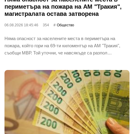
периметъра на пожара на АМ "Тракия",
магистралата остава затворена
06.08.2026 18:45:46
354
Общество
Няма опасност за населените места в периметъра на
пожара, който гори на 69-ти киломентър на АМ "Тракия",
съобщи МВР. Той уточни, че навсякъде са разпол…