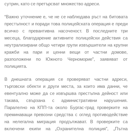
сутрин, като се претърсват множество адреси.
“Важно уточнение е, че не се наблюдава ръст на битовата
престъпност и поради това полицейската операция е преди
всичко с превантивна насоченост. В последните три
месеца, благодарение активните полицейски действия са
неутрализирани общо четири групи извършители на крупни
кражби на пари и ценни вещи от частни домове,
разположени по Южното Черноморие”, заявяват от
полицията.
В днешната операция се проверяват частни адреси,
търговски обекти и други места, за които има данни, че
евентуално може да се извършва престъпна дейност или
такава, свързана с административни нарушения.
Паралелно на КПП-та около Бургас-град проверките на
преминаващи превозни средства с оглед противодействие
на нелегална миграция продължават. В проверките са
включени екипи на „Охранителна полиция”, „Пътна