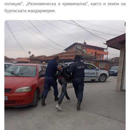
полиция”, „Икономическа и криминална”, както и екипи на
бургаската жандармерия.