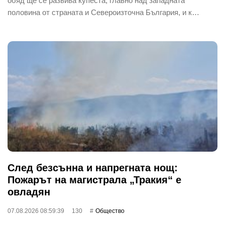
обяд ще се развива купеста, главно над западната
половина от страната и Североизточна България, и к…
След безсънна и напрегната нощ:
Пожарът на магистрала „Тракия“ е
овладян
07.08.2026 08:59:39
130
Общество