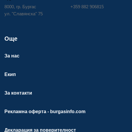
8000, гр. Бургас
+359 882 906815
ул. "Славянска" 75
Още
За нас
Екип
За контакти
Рекламна оферта - burgasinfo.com
Декларация за поверителност