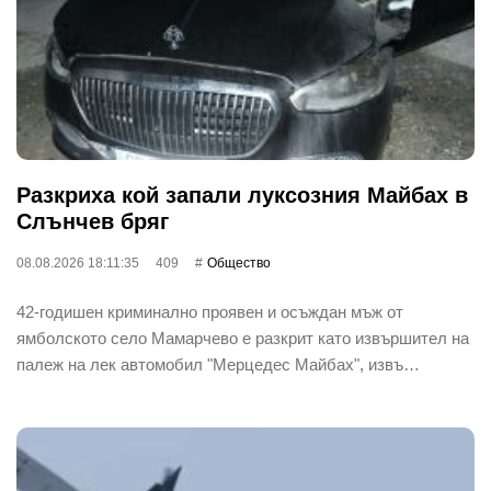
Разкриха кой запали луксозния Майбах в
Слънчев бряг
08.08.2026 18:11:35
409
Общество
42-годишен криминално проявен и осъждан мъж от
ямболското село Мамарчево е разкрит като извършител на
палеж на лек автомобил "Мерцедес Майбах", извъ…