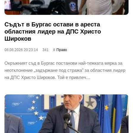
Съдът в Бургас остави в ареста
областния лидер на ДПС Христо
Широков
08.08.2026 20:23:14
341
Право
Окръжният съд в Бургас постанови най-тежката мярка за
неотклонение „задържане под стража" за областния лидер
на ДПС Христо Широков. Той е привлеч…