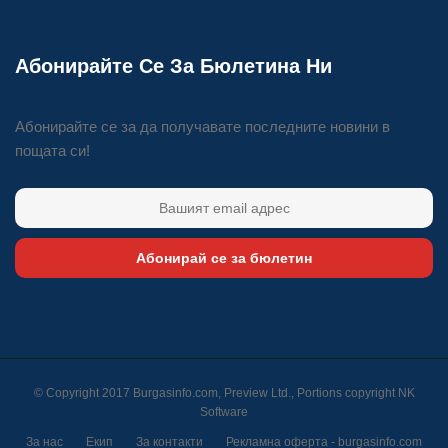
Абонирайте Се За Бюлетина Ни
Абонирайте се за да получавате последните новини в
пощата си!
Абонирай се за бюлетин
© Copyright 2017 Burgasinfo.com, Preview Ltd., Portions copyright
NK
Software
За нас
Екип
За контакти
Рекламна оферта - burgasinfo.com