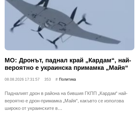
МО: Дронът, паднал край „Кардам“, най-
вероятно е украинска примамка „Майя“
08.08.2026 17:31:57
353
Политика
Падналият дрон в района на бившия ГКПП „Кардам“ най-
вероятно е дрон-примамка „Майя“, какъвто се използва
широко от украинските в…