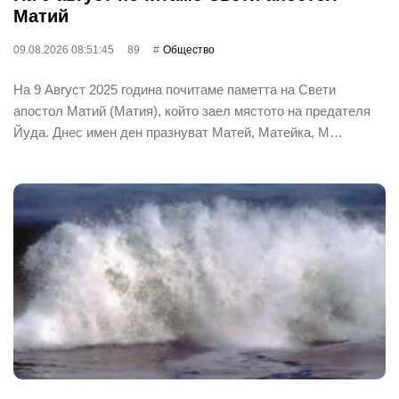
Матий
09.08.2026 08:51:45
89
Общество
На 9 Август 2025 година почитаме паметта на Свети
апостол Матий (Матия), който заел мястото на предателя
Йуда. Днес имен ден празнуват Матей, Матейка, М…