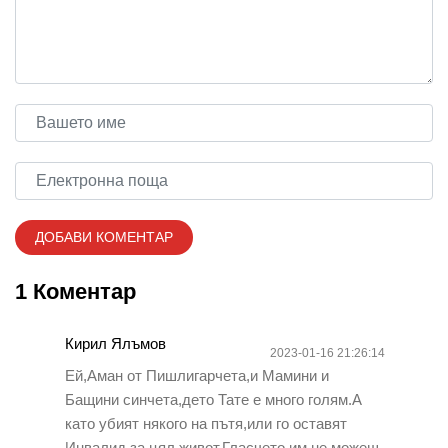
1 Коментар
Кирил Ялъмов
2023-01-16 21:26:14
Ей,Аман от Пишлигарчета,и Мамини и
Бащини синчета,дето Тате е много голям.А
като убият някого на пътя,или го оставят
Инвалид за цял живот,Гласчето им не можеш