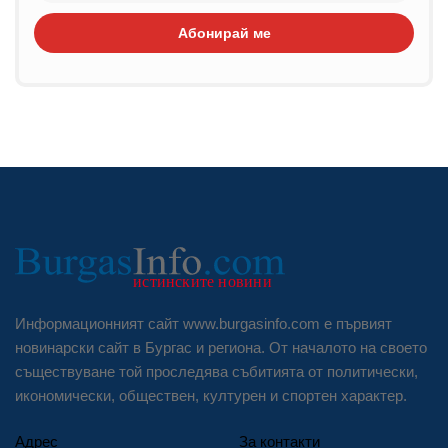
Абонирай ме
Информационният сайт www.burgasinfo.com е първият
новинарски сайт в Бургас и региона. От началото на своето
съществуване той проследява събитията от политически,
икономически, обществен, културен и спортен характер.
Адрес
За контакти