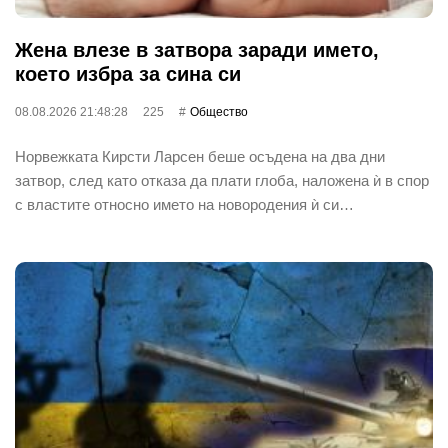
Жена влезе в затвора заради името,
което избра за сина си
08.08.2026 21:48:28
225
Общество
Норвежката Кирсти Ларсен беше осъдена на два дни
затвор, след като отказа да плати глоба, наложена ѝ в спор
с властите относно името на новородения ѝ си…