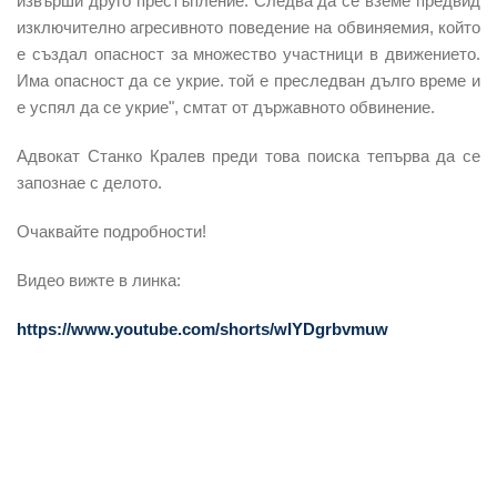
извърши друго престъпление. Следва да се вземе предвид
изключително агресивното поведение на обвиняемия, който
е създал опасност за множество участници в движението.
Има опасност да се укрие. той е преследван дълго време и
е успял да се укрие", смтат от държавното обвинение.
Адвокат Станко Кралев преди това поиска тепърва да се
запознае с делото.
Очаквайте подробности!
Видео вижте в линка:
https://www.youtube.com/shorts/wIYDgrbvmuw