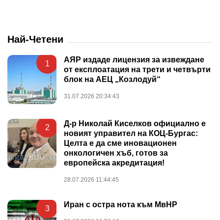
Най-Четени
АЯР издаде лицензия за извеждане
1
от експлоатация на трети и четвърти
блок на АЕЦ „Козлодуй“
31.07.2026 20:34:43
Д-р Николай Киселков официално е
2
новият управител на КОЦ-Бургас:
Целта е да сме иновационен
онкологичен хъб, готов за
европейска акредитация!
28.07.2026 11:44:45
Иран с остра нота към МвНР
3