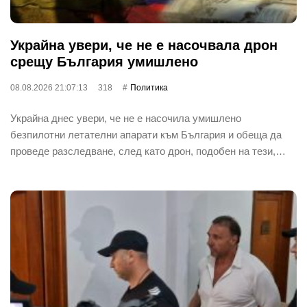
Украйна увери, че не е насочвала дрон
срещу България умишлено
08.08.2026 21:07:13
318
Политика
Украйна днес увери, че не е насочила умишлено
безпилотни летателни апарати към България и обеща да
проведе разследване, след като дрон, подобен на тези,…