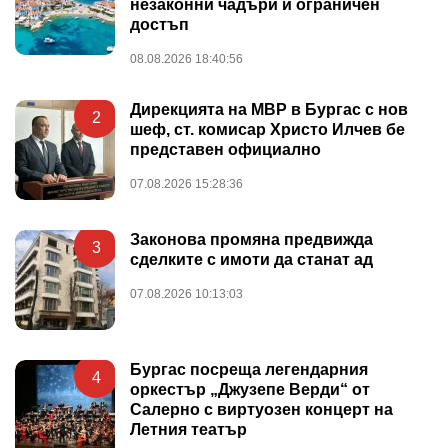
незаконни чадъри и ограничен
достъп
08.08.2026 18:40:56
Дирекцията на МВР в Бургас с нов
2
шеф, ст. комисар Христо Илчев бе
представен официално
07.08.2026 15:28:36
Законова промяна предвижда
3
сделките с имоти да станат ад
07.08.2026 10:13:03
Бургас посреща легендарния
4
оркестър „Джузепе Верди“ от
Салерно с виртуозен концерт на
Летния театър