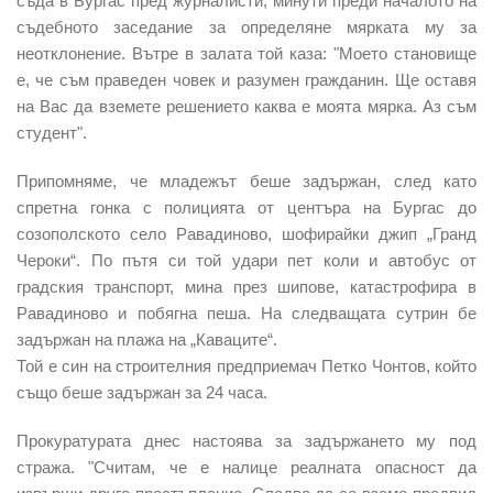
съда в Бургас пред журналисти, минути преди началото на
съдебното заседание за определяне мярката му за
неотклонение. Вътре в залата той каза: "Моето становище
е, че съм праведен човек и разумен гражданин. Ще оставя
на Вас да вземете решението каква е моята мярка. Аз съм
студент".
Припомняме, че младежът беше задържан, след като
спретна гонка с полицията от центъра на Бургас до
созополското село Равадиново, шофирайки джип „Гранд
Чероки“. По пътя си той удари пет коли и автобус от
градския транспорт, мина през шипове, катастрофира в
Равадиново и побягна пеша. На следващата сутрин бе
задържан на плажа на „Каваците“.
Той е син на строителния предприемач Петко Чонтов, който
също беше задържан за 24 часа.
Прокуратурата днес настоява за задържането му под
стража. "Считам, че е налице реалната опасност да