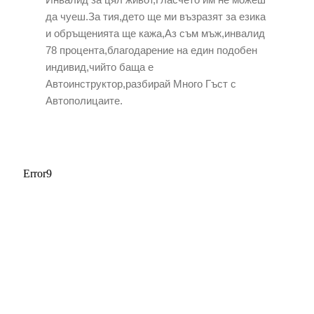
да чуеш.За тия,дето ще ми възразят за езика
и обръщенията ще кажа,Аз съм мъж,инвалид
78 процента,благодарение на един подобен
индивид,чийто баща е
Автоинструктор,разбирай Много Гъст с
Автополицаите.