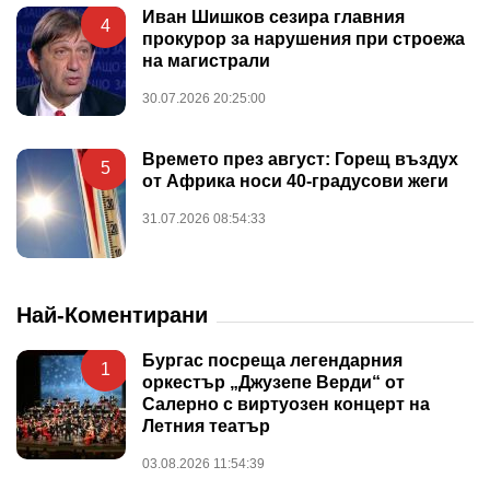
Иван Шишков сезира главния
4
прокурор за нарушения при строежа
на магистрали
30.07.2026 20:25:00
Времето през август: Горещ въздух
5
от Африка носи 40-градусови жеги
31.07.2026 08:54:33
Най-Коментирани
Бургас посреща легендарния
1
оркестър „Джузепе Верди“ от
Салерно с виртуозен концерт на
Летния театър
03.08.2026 11:54:39