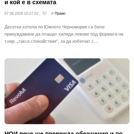
и кой е в схемата
07.08.2026 15:27:22
57
Право
Десетки хотели по Южното Черноморие са били
принуждавани да плащат хиляди левове под формата на
т.нар. „такса спокойствие“, за да избегнат с…
НОИ вече ще превежда обезщения и по