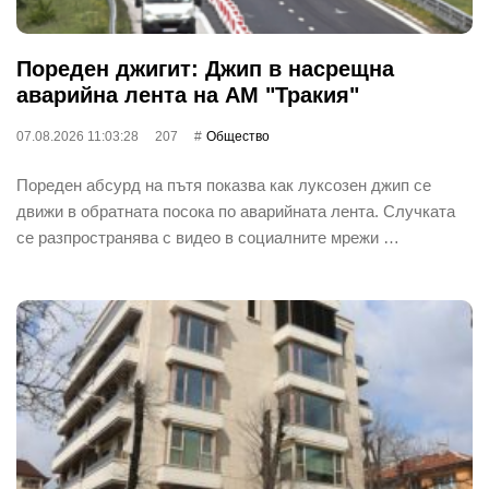
Пореден джигит: Джип в насрещна
аварийна лента на АМ "Тракия"
07.08.2026 11:03:28
207
Общество
Пореден абсурд на пътя показва как луксозен джип се
движи в обратната посока по аварийната лента. Случката
се разпространява с видео в социалните мрежи …