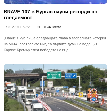
BRAVE 107 в Бургас счупи рекорди по
гледаемост
07.08.2026 11:23:23
191
Общество
„Оваис Якуб пише следващата глава в глобалната история
на ММА, повярвайте ми“, са първите думи на водещия
Карлос Кремър след победата на инд…