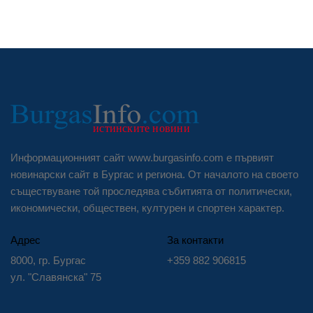
Информационният сайт www.burgasinfo.com е първият
новинарски сайт в Бургас и региона. От началото на своето
съществуване той проследява събитията от политически,
икономически, обществен, културен и спортен характер.
Адрес
За контакти
8000, гр. Бургас
+359 882 906815
ул. "Славянска" 75