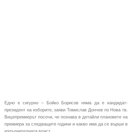
Едно е сигурно – Бойко Борисов няма да е кандидат-
президент на изборите, заяви Томислав Дончев по Нова тв.
Вицепремиерът посочи, че познава в детайли плановете на
премиера за следващите години и какво има да се върши в
изпълнителната власт.