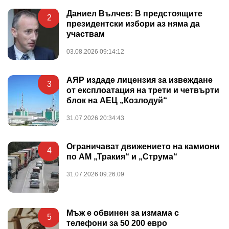
Даниел Вълчев: В предстоящите
2
президентски избори аз няма да
участвам
03.08.2026 09:14:12
АЯР издаде лицензия за извеждане
3
от експлоатация на трети и четвърти
блок на АЕЦ „Козлодуй“
31.07.2026 20:34:43
Ограничават движението на камиони
4
по АМ „Тракия“ и „Струма“
31.07.2026 09:26:09
Мъж е обвинен за измама с
5
телефони за 50 200 евро