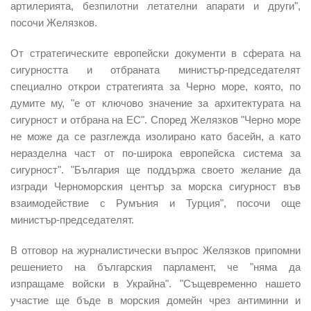
артилерията, безпилотни летателни апарати и други",
посочи Желязков.
От стратегическите европейски документи в сферата на
сигурността и отбраната министър-председателят
специално открои стратегията за Черно море, която, по
думите му, "е от ключово значение за архитектурата на
сигурност и отбрана на ЕС". Според Желязков "Черно море
не може да се разглежда изолирано като басейн, а като
неразделна част от по-широка европейска система за
сигурност". "България ще поддържа своето желание да
изгради Черноморския център за морска сигурност във
взаимодействие с Румъния и Турция", посочи още
министър-председателят.
В отговор на журналистически въпрос Желязков припомни
решението на българския парламент, че "няма да
изпращаме войски в Украйна". "Същевременно нашето
участие ще бъде в морския домейн чрез антиминни и