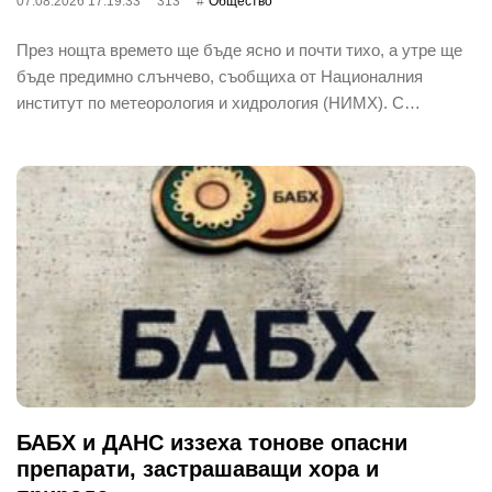
07.08.2026 17:19:33
313
Общество
През нощта времето ще бъде ясно и почти тихо, а утре ще
бъде предимно слънчево, съобщиха от Националния
институт по метеорология и хидрология (НИМХ). С…
БАБХ и ДАНС иззеха тонове опасни
препарати, застрашаващи хора и