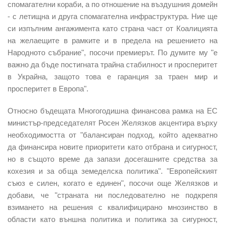
спомагателни кораби, a по отношение на въздушния домейн
- с летищна и друга спомагателна инфраструктура. Ние ще
си изпълним ангажимента като страна част от Коалицията
на желаещите в рамките и в предела на решението на
Народното събрание", посочи премиерът. По думите му "е
важно да бъде постигната трайна стабилност и просперитет
в Украйна, защото това е гаранция за траен мир и
просперитет в Европа".
Относно бъдещата Многогодишна финансова рамка на ЕС
министър-председателят Росен Желязков акцентира върху
необходимостта от "балансиран подход, който адекватно
да финансира новите приоритети като отбрана и сигурност,
но в същото време да запази досегашните средства за
кохезия и за обща земеделска политика". "Европейският
съюз е силен, когато е единен", посочи още Желязков и
добави, че "страната ни последователно не подкрепя
взимането на решения с квалифицирано мнозинство в
области като външна политика и политика за сигурност,