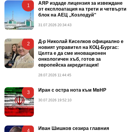
АЯР издаде лицензия за извеждане
1
от експлоатация на трети и четвърти
блок на АЕЦ „Козлодуй“
31.07.2026 20:34:43
Д-р Николай Киселков официално е
2
новият управител на КОЦ-Бургас:
Целта е да сме иновационен
онкологичен хъб, готов за
европейска акредитация!
28.07.2026 11:44:45
Иран с остра нота към МвНР
3
30.07.2026 19:52:10
Иван Шишков сезира главния
4