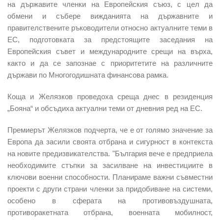
на държавите членки на Европейския съюз, с цел да
обмени и събере вижданията на държавните и
правителствените ръководители относно актуалните теми в
ЕС, подготовката за предстоящите заседания на
Европейския съвет и международните срещи на върха,
както и да се запознае с приоритетите на различните
държави по Многогодишната финансова рамка.
Коща и Желязков проведоха среща днес в резиденция
„Бояна“ и обсъдиха актуални теми от дневния ред на ЕС.
Премиерът Желязков подчерта, че е от голямо значение за
Европа да засили своята отбрана и сигурност в контекста
на новите предизвикателства. "България вече е предприела
необходимите стъпки за засилване на инвестициите в
ключови военни способности. Планираме важни съвместни
проекти с други страни членки за придобиване на системи,
особено в сферата на противовъздушната,
противоракетната отбрана, военната мобилност,