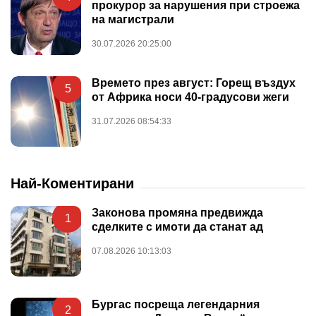
прокурор за нарушения при строежа
на магистрали
30.07.2026 20:25:00
Времето през август: Горещ въздух
5
от Африка носи 40-градусови жеги
31.07.2026 08:54:33
Най-Коментирани
Законова промяна предвижда
1
сделките с имоти да станат ад
07.08.2026 10:13:03
Бургас посреща легендарния
2