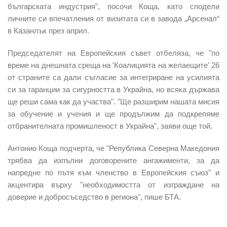
българската индустрия", посочи Коща, като сподели
личните си впечатления от визитата си в завода „Арсенал“
в Казанлък през април.
Председателят на Европейския съвет отбеляза, че "по
време на днешната среща на 'Коалицията на желаещите' 26
от страните са дали съгласие за интегриране на усилията
си за гаранции за сигурността в Украйна, но всяка държава
ще реши сама как да участва". "Ще разширим нашата мисия
за обучение и учения и ще продължим да подкрепяме
отбранителната промишленост в Украйна", заяви още той.
Антонио Коща подчерта, че "Република Северна Македония
трябва да изпълни договорените ангажименти, за да
напредне по пътя към членство в Европейския съюз" и
акцентира върху "необходимостта от изграждане на
доверие и добросъседство в региона", пише БТА.