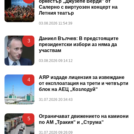
оркестър „Джузепе Верди“ от
Салерно с виртуозен концерт на
Летния театър
03.08.2026 11:54:39
Даниел Вълчев: В предстоящите
3
президентски избори аз няма да
участвам
03.08.2026 09:14:12
АЯР издаде лицензия за извеждане
4
от експлоатация на трети и четвърти
блок на АЕЦ „Козлодуй“
31.07.2026 20:34:43
Ограничават движението на камиони
5
по АМ „Тракия“ и „Струма“
31.07.2026 09:26:09