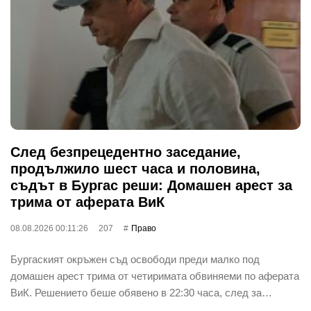
След безпрецедентно заседание,
продължило шест часа и половина,
съдът в Бургас реши: Домашен арест за
трима от аферата ВиК
08.08.2026 00:11:26
207
Право
Бургаският окръжен съд освободи преди малко под
домашен арест трима от четиримата обвиняеми по аферата
ВиК. Решението беше обявено в 22:30 часа, след за…