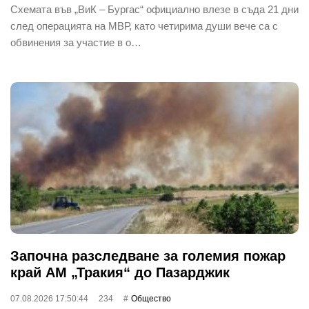
Схемата във „ВиК – Бургас“ официално влезе в съда 21 дни
след операцията на МВР, като четирима души вече са с
обвинения за участие в о…
Започна разследване за големия пожар
край АМ „Тракия“ до Пазарджик
07.08.2026 17:50:44
234
Общество