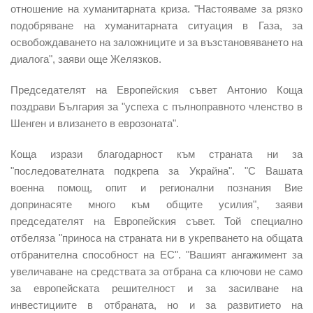
отношение на хуманитарната криза. "Настояваме за рязко
подобряване на хуманитарната ситуация в Газа, за
освобождаването на заложниците и за възстановяването на
диалога", заяви още Желязков.
Председателят на Европейския съвет Антонио Коща
поздрави България за "успеха с пълноправното членство в
Шенген и влизането в еврозоната".
Коща изрази благодарност към страната ни за
"последователната подкрепа за Украйна". "С Вашата
военна помощ, опит и регионални познания Вие
допринасяте много към общите усилия", заяви
председателят на Европейския съвет. Той специално
отбеляза "приноса на страната ни в укрепването на общата
отбранителна способност на ЕС". "Вашият ангажимент за
увеличаване на средствата за отбрана са ключови не само
за европейската решителност и за засилване на
инвестициите в отбраната, но и за развитието на