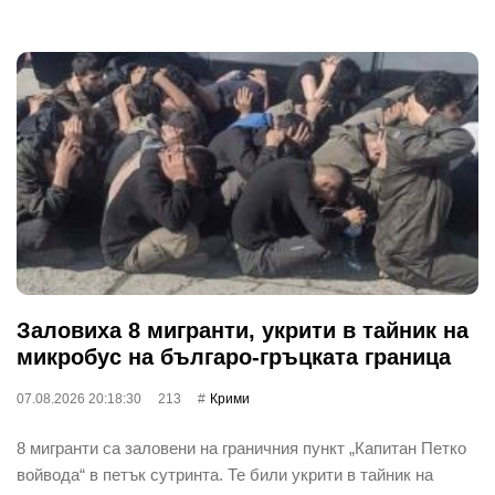
Заловиха 8 мигранти, укрити в тайник на
микробус на българо-гръцката граница
07.08.2026 20:18:30
213
Крими
8 мигранти са заловени на граничния пункт „Капитан Петко
войвода“ в петък сутринта. Те били укрити в тайник на