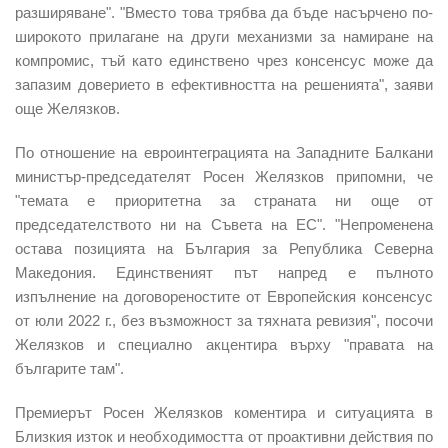
разширяване". "Вместо това трябва да бъде насърчено по-
широкото прилагане на други механизми за намиране на
компромис, тъй като единствено чрез консенсус може да
запазим доверието в ефективността на решенията", заяви
още Желязков.
По отношение на евроинтеграцията на Западните Балкани
министър-председателят Росен Желязков припомни, че
"темата е приоритетна за страната ни още от
председателството ни на Съвета на ЕС". "Непроменена
остава позицията на България за Република Северна
Македония. Единственият път напред е пълното
изпълнение на договореностите от Европейския консенсус
от юли 2022 г., без възможност за тяхната ревизия", посочи
Желязков и специално акцентира върху "правата на
българите там".
Премиерът Росен Желязков коментира и ситуацията в
Близкия изток и необходимостта от проактивни действия по