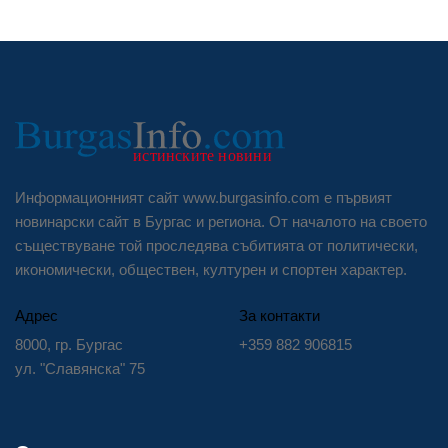
Информационният сайт www.burgasinfo.com е първият
новинарски сайт в Бургас и региона. От началото на своето
съществуване той проследява събитията от политически,
икономически, обществен, културен и спортен характер.
Адрес
За контакти
8000, гр. Бургас
+359 882 906815
ул. "Славянска" 75