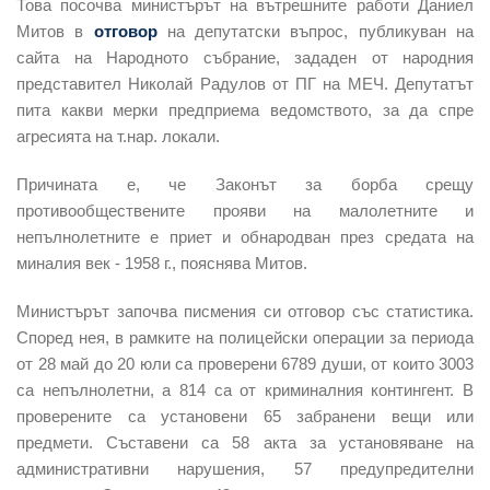
Това посочва министърът на вътрешните работи Даниел
Митов в
отговор
на депутатски въпрос, публикуван на
сайта на Народното събрание, зададен от народния
представител Николай Радулов от ПГ на МЕЧ. Депутатът
пита какви мерки предприема ведомството, за да спре
агресията на т.нар. локали.
Причината е, че Законът за борба срещу
противообществените прояви на малолетните и
непълнолетните е приет и обнародван през средата на
миналия век - 1958 г., пояснява Митов.
Министърът започва писмения си отговор със статистика.
Според нея, в рамките на полицейски операции за периода
от 28 май до 20 юли са проверени 6789 души, от които 3003
са непълнолетни, а 814 са от криминалния контингент. В
проверените са установени 65 забранени вещи или
предмети. Съставени са 58 акта за установяване на
административни нарушения, 57 предупредителни