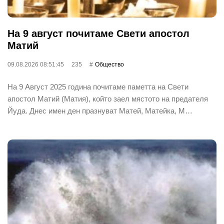
На 9 август почитаме Свети апостол
Матий
09.08.2026 08:51:45
235
Общество
На 9 Август 2025 година почитаме паметта на Свети
апостол Матий (Матия), който заел мястото на предателя
Йуда. Днес имен ден празнуват Матей, Матейка, М…