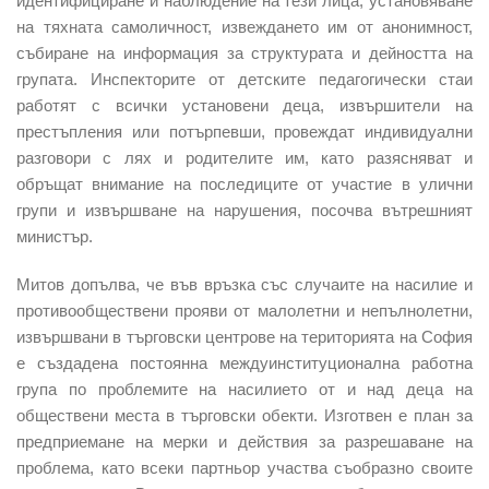
идентифициране и наблюдение на тези лица, установяване
на тяхната самоличност, извеждането им от анонимност,
събиране на информация за структурата и дейността на
групата. Инспекторите от детските педагогически стаи
работят с всички установени деца, извършители на
престъпления или потърпевши, провеждат индивидуални
разговори с лях и родителите им, като разясняват и
обръщат внимание на последиците от участие в улични
групи и извършване на нарушения, посочва вътрешният
министър.
Митов допълва, че във връзка със случаите на насилие и
противообществени прояви от малолетни и непълнолетни,
извършвани в търговски центрове на територията на София
е създадена постоянна междуинституционална работна
група по проблемите на насилието от и над деца на
обществени места в търговски обекти. Изготвен е план за
предприемане на мерки и действия за разрешаване на
проблема, като всеки партньор участва съобразно своите