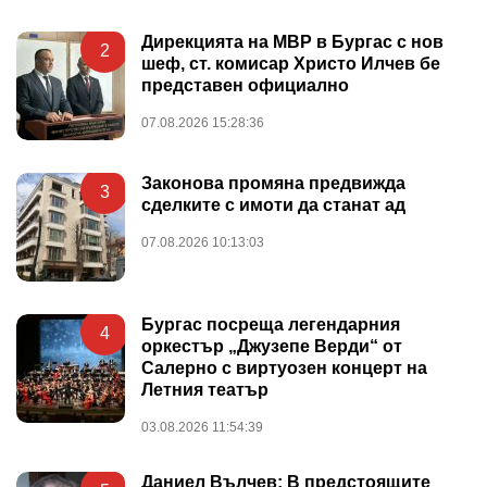
Дирекцията на МВР в Бургас с нов
2
шеф, ст. комисар Христо Илчев бе
представен официално
07.08.2026 15:28:36
Законова промяна предвижда
3
сделките с имоти да станат ад
07.08.2026 10:13:03
Бургас посреща легендарния
4
оркестър „Джузепе Верди“ от
Салерно с виртуозен концерт на
Летния театър
03.08.2026 11:54:39
Даниел Вълчев: В предстоящите