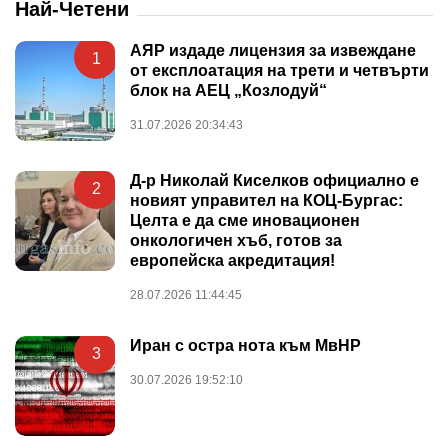
Най-Четени
АЯР издаде лицензия за извеждане
1
от експлоатация на трети и четвърти
блок на АЕЦ „Козлодуй“
31.07.2026 20:34:43
Д-р Николай Киселков официално е
2
новият управител на КОЦ-Бургас:
Целта е да сме иновационен
онкологичен хъб, готов за
европейска акредитация!
28.07.2026 11:44:45
Иран с остра нота към МвНР
3
30.07.2026 19:52:10