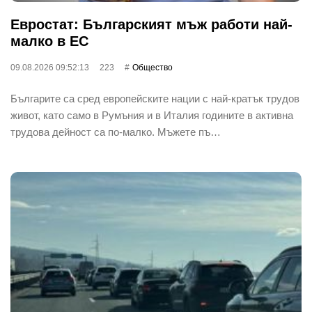
Евростат: Българският мъж работи най-
малко в ЕС
09.08.2026 09:52:13
223
Общество
Българите са сред европейските нации с най-кратък трудов
живот, като само в Румъния и в Италия годините в активна
трудова дейност са по-малко. Мъжете пъ…