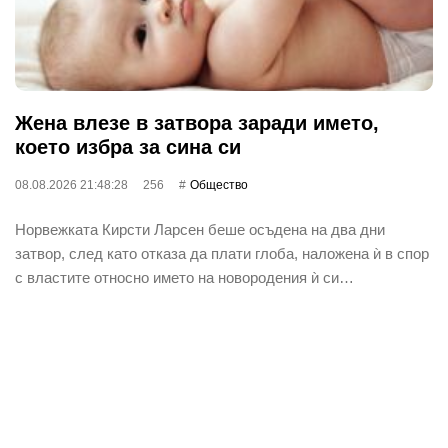
Жена влезе в затвора заради името,
което избра за сина си
08.08.2026 21:48:28
256
Общество
Норвежката Кирсти Ларсен беше осъдена на два дни
затвор, след като отказа да плати глоба, наложена ѝ в спор
с властите относно името на новородения ѝ си…