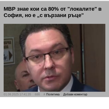
МВР знае кои са 80% от "локалите" в
София, но е „с вързани ръце"
01.08.2025 17:41:35
686
Политика
Добави коментар