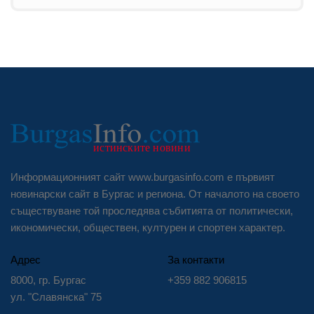
Информационният сайт www.burgasinfo.com е първият
новинарски сайт в Бургас и региона. От началото на своето
съществуване той проследява събитията от политически,
икономически, обществен, културен и спортен характер.
Адрес
За контакти
8000, гр. Бургас
+359 882 906815
ул. "Славянска" 75