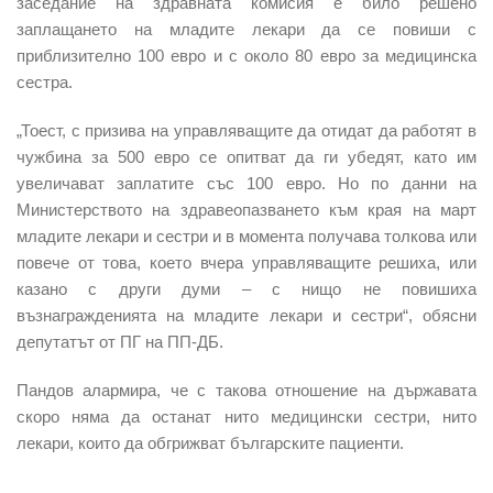
заседание на здравната комисия е било решено
заплащането на младите лекари да се повиши с
приблизително 100 евро и с около 80 евро за медицинска
сестра.
„Тоест, с призива на управляващите да отидат да работят в
чужбина за 500 евро се опитват да ги убедят, като им
увеличават заплатите със 100 евро. Но по данни на
Министерството на здравеопазването към края на март
младите лекари и сестри и в момента получава толкова или
повече от това, което вчера управляващите решиха, или
казано с други думи – с нищо не повишиха
възнагражденията на младите лекари и сестри“, обясни
депутатът от ПГ на ПП-ДБ.
Пандов алармира, че с такова отношение на държавата
скоро няма да останат нито медицински сестри, нито
лекари, които да обгрижват българските пациенти.