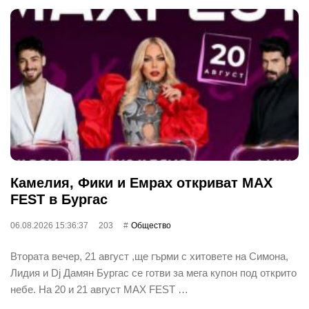
Камелия, Фики и Емрах откриват MAX
FEST в Бургас
06.08.2026 15:36:37
203
Общество
Втората вечер, 21 август ,ще гърми с хитовете на Симона,
Лидия и Dj Дамян Бургас се готви за мега купон под открито
небе. На 20 и 21 август MAX FEST …