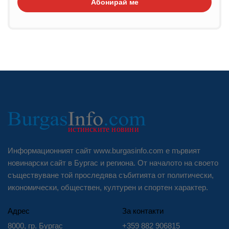
Абонирай ме
Информационният сайт www.burgasinfo.com е първият
новинарски сайт в Бургас и региона. От началото на своето
съществуване той проследява събитията от политически,
икономически, обществен, културен и спортен характер.
Адрес
За контакти
8000, гр. Бургас
+359 882 906815