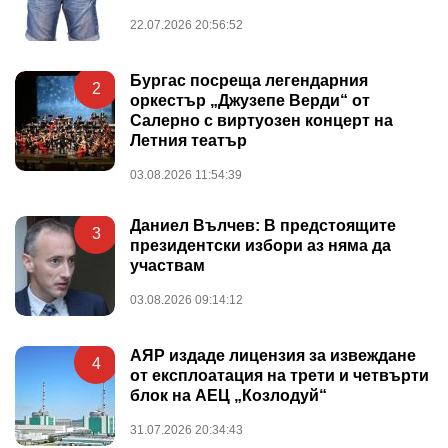
22.07.2026 20:56:52
Бургас посреща легендарния
2
оркестър „Джузепе Верди“ от
Салерно с виртуозен концерт на
Летния театър
03.08.2026 11:54:39
Даниел Вълчев: В предстоящите
3
президентски избори аз няма да
участвам
03.08.2026 09:14:12
АЯР издаде лицензия за извеждане
4
от експлоатация на трети и четвърти
блок на АЕЦ „Козлодуй“
31.07.2026 20:34:43