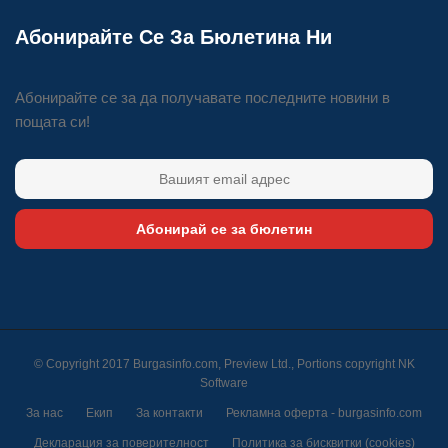
Абонирайте Се За Бюлетина Ни
Абонирайте се за да получавате последните новини в
пощата си!
Абонирай се за бюлетин
© Copyright 2017 Burgasinfo.com, Preview Ltd., Portions copyright
NK
Software
За нас
Екип
За контакти
Рекламна оферта - burgasinfo.com
Декларация за поверителност
Политика за бисквитки (cookies)