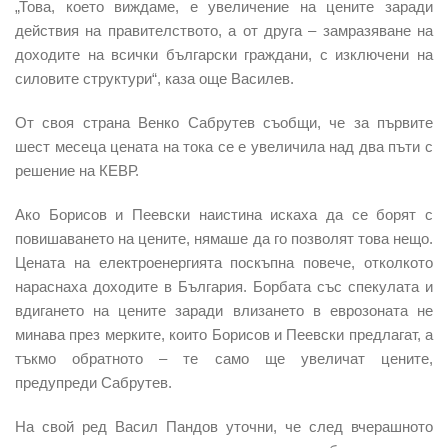
„Това, което виждаме, е увеличение на цените заради
действия на правителството, а от друга – замразяване на
доходите на всички български граждани, с изключени на
силовите структури“, каза още Василев.
От своя страна Венко Сабрутев съобщи, че за първите
шест месеца цената на тока се е увеличила над два пъти с
решение на КЕВР.
Ако Борисов и Пеевски наистина искаха да се борят с
повишаването на цените, нямаше да го позволят това нещо.
Цената на електроенергията поскъпна повече, отколкото
нараснаха доходите в България. Борбата със спекулата и
вдигането на цените заради влизането в еврозоната не
минава през мерките, които Борисов и Пеевски предлагат, а
тъкмо обратното – те само ще увеличат цените,
предупреди Сабрутев.
На свой ред Васил Пандов уточни, че след вчерашното