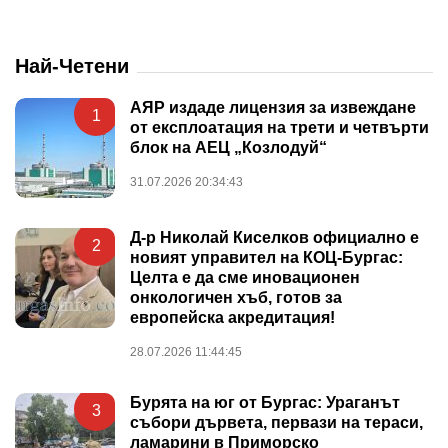
Най-Четени
АЯР издаде лицензия за извеждане
1
от експлоатация на трети и четвърти
блок на АЕЦ „Козлодуй“
31.07.2026 20:34:43
Д-р Николай Киселков официално е
2
новият управител на КОЦ-Бургас:
Целта е да сме иновационен
онкологичен хъб, готов за
европейска акредитация!
28.07.2026 11:44:45
Бурята на юг от Бургас: Ураганът
3
събори дървета, первази на тераси,
ламарини в Приморско