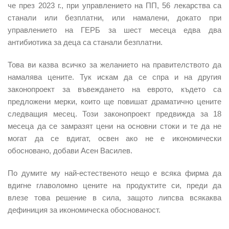
че през 2023 г., при управлението на ПП, 56 лекарства са
станали или безплатни, или намалени, докато при
управлението на ГЕРБ за шест месеца едва два
антибиотика за деца са станали безплатни.
Това ви казва всичко за желанието на правителството да
намалява цените. Тук искам да се спра и на другия
законопроект за въвеждането на еврото, където са
предложени мерки, които ще повишат драматично цените
следващия месец. Този законопроект предвижда за 18
месеца да се замразят цени на основни стоки и те да не
могат да се вдигат, освен ако не е икономически
обосновано, добави Асен Василев.
По думите му най-естественото нещо е всяка фирма да
вдигне главоломно цените на продуктите си, преди да
влезе това решение в сила, защото липсва всякаква
дефиниция за икономическа обоснованост.