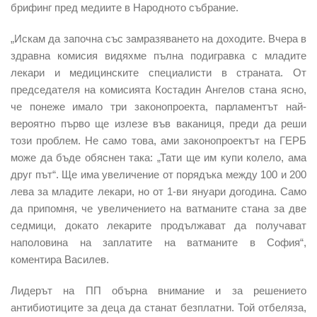
брифинг пред медиите в Народното събрание.
„Искам да започна със замразяването на доходите. Вчера в
здравна комисия видяхме пълна подигравка с младите
лекари и медицинските специалисти в страната. От
председателя на комисията Костадин Ангелов стана ясно,
че понеже имало три законопроекта, парламентът най-
вероятно първо ще излезе във ваканиця, преди да реши
този проблем. Не само това, ами законопроектът на ГЕРБ
може да бъде обяснен така: „Тати ще им купи колело, ама
друг път“. Ще има увеличение от порядъка между 100 и 200
лева за младите лекари, но от 1-ви януари догодина. Само
да припомня, че увеличението на ватманите стана за две
седмици, докато лекарите продължават да получават
наполовина на заплатите на ватманите в София“,
коментира Василев.
Лидерът на ПП обърна внимание и за решението
антибиотиците за деца да станат безплатни. Той отбеляза,