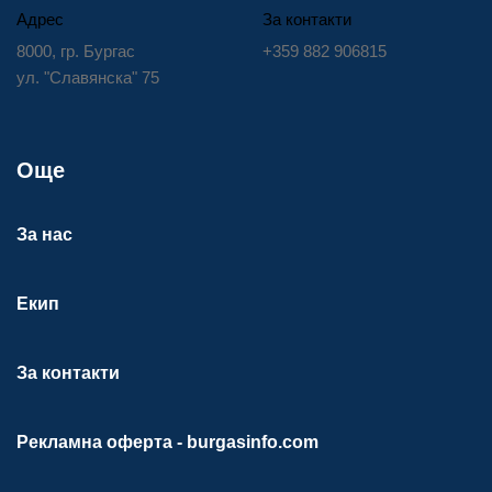
Адрес
За контакти
8000, гр. Бургас
+359 882 906815
ул. "Славянска" 75
Още
За нас
Екип
За контакти
Рекламна оферта - burgasinfo.com