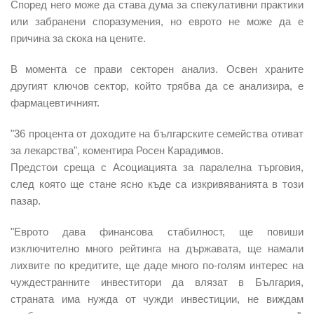
Според него може да става дума за спекулативни практики
или забранени споразумения, но еврото не може да е
причина за скока на цените.
В момента се прави секторен анализ. Освен храните
другият ключов сектор, който трябва да се анализира, е
фармацевтичният.
"36 процента от доходите на българските семейства отиват
за лекарства", коментира Росен Карадимов.
Предстои среща с Асоциацията за паралелна търговия,
след която ще стане ясно къде са изкривяванията в този
пазар.
"Еврото дава финансова стабилност, ще повиши
изключително много рейтинга на държавата, ще намали
лихвите по кредитите, ще даде много по-голям интерес на
чуждестранните инвеститори да влязат в България,
страната има нужда от чужди инвестиции, не виждам