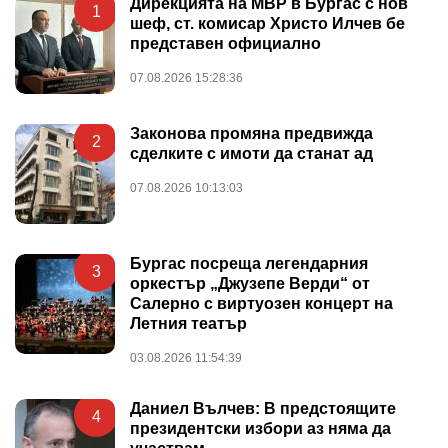
Дирекцията на МВР в Бургас с нов
1
шеф, ст. комисар Христо Илчев бе
представен официално
07.08.2026 15:28:36
Законова промяна предвижда
2
сделките с имоти да станат ад
07.08.2026 10:13:03
Бургас посреща легендарния
3
оркестър „Джузепе Верди“ от
Салерно с виртуозен концерт на
Летния театър
03.08.2026 11:54:39
Даниел Вълчев: В предстоящите
4
президентски избори аз няма да