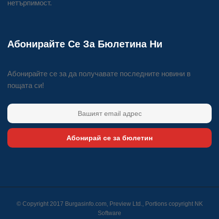
нетърпимост.
Абонирайте Се За Бюлетина Ни
Абонирайте се за да получавате последните новини в
пощата си!
Абонирай се за бюлетин
© Copyright 2017 Burgasinfo.com, Preview Ltd., Portions copyright
NK
Software