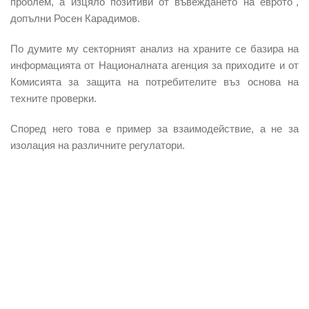
проблем, а изцяло позитиви от въвеждането на еврото",
допълни Росен Карадимов.
По думите му секторният анализ на храните се базира на
информацията от Националната агенция за приходите и от
Комисията за защита на потребителите въз основа на
техните проверки.
Според него това е пример за взаимодействие, а не за
изолация на различните регулатори.