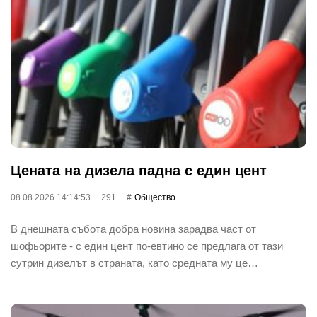
Цената на дизела падна с един цент
08.08.2026 14:14:53
291
Общество
В днешната събота добра новина зарадва част от
шофьорите - с един цент по-евтино се предлага от тази
сутрин дизелът в страната, като средната му це…