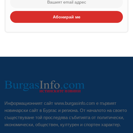
Абонирай ме
Информационният сайт www.burgasinfo.com е първият
новинарски сайт в Бургас и региона. От началото на своето
съществуване той проследява събитията от политически,
икономически, обществен, културен и спортен характер.