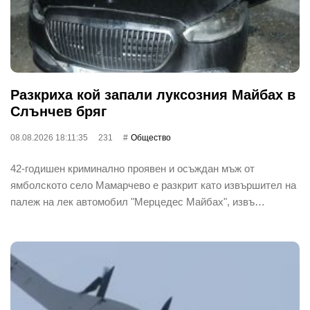
Разкриха кой запали луксозния Майбах в
Слънчев бряг
08.08.2026 18:11:35
231
Общество
42-годишен криминално проявен и осъждан мъж от
ямболското село Мамарчево е разкрит като извършител на
палеж на лек автомобил "Мерцедес Майбах", извъ…