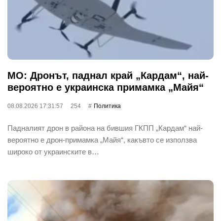
МО: Дронът, паднал край „Кардам“, най-
вероятно е украинска примамка „Майя“
08.08.2026 17:31:57
254
Политика
Падналият дрон в района на бившия ГКПП „Кардам“ най-
вероятно е дрон-примамка „Майя“, какъвто се използва
широко от украинските в…